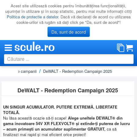
Acest site utilizează cookies pentru îmbunătăţirea funcţionalităţii,
uşurinţei în utilizare şi în scop statistic, pentru mai multe informaţii citiţi
Politica de protectie a datelor
. Dacă vă declaraţi de acord cu utilizarea
cookie-urilor vă rugăm să daţi click pe "Da, sunt de acord"!
Da, sunt de acord
egulamente campanii
DeWALT - Redemption Campaign 2025
CATEGORII
PROMOTII
DeWALT - Redemption Campaign 2025
NOUTATI
RESIGILATE
UN SINGUR ACUMULATOR. PUTERE EXTREMĂ. LIBERTATE
LICHIDARE
TOTALĂ.
Nu lăsa această ocazie să-ți scape!
Alege uneltele DEWALT® din
CATALOAGE
gama inovatoare 54V XR FLEXVOLT® și extinde-ți puterea de lucru
– acum primești un acumulator suplimentar GRATUIT,
ca să
PRODUCATORI
finalizezi mai rapid și mai eficient orice proiect!