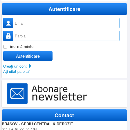
Autentificare
Nume utilizator
Parolă
Ţine-mă minte
Autentificare
Creaţi un cont
Aţi uitat parola?
Contact
BRASOV - SEDIU CENTRAL & DEPOZIT
Str. De Mijloc nr. 164