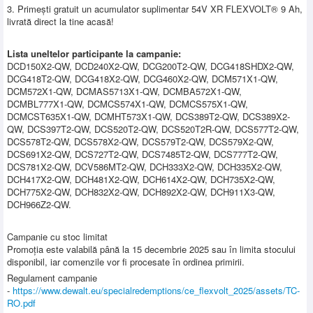
3. Primești gratuit un acumulator suplimentar 54V XR FLEXVOLT® 9 Ah,
livrată direct la tine acasă!
Lista uneltelor participante la campanie:
DCD150X2-QW, DCD240X2-QW, DCG200T2-QW, DCG418SHDX2-QW,
DCG418T2-QW, DCG418X2-QW, DCG460X2-QW, DCM571X1-QW,
DCM572X1-QW, DCMAS5713X1-QW, DCMBA572X1-QW,
DCMBL777X1-QW, DCMCS574X1-QW, DCMCS575X1-QW,
DCMCST635X1-QW, DCMHT573X1-QW, DCS389T2-QW, DCS389X2-
QW, DCS397T2-QW, DCS520T2-QW, DCS520T2R-QW, DCS577T2-QW,
DCS578T2-QW, DCS578X2-QW, DCS579T2-QW, DCS579X2-QW,
DCS691X2-QW, DCS727T2-QW, DCS7485T2-QW, DCS777T2-QW,
DCS781X2-QW, DCV586MT2-QW, DCH333X2-QW, DCH335X2-QW,
DCH417X2-QW, DCH481X2-QW, DCH614X2-QW, DCH735X2-QW,
DCH775X2-QW, DCH832X2-QW, DCH892X2-QW, DCH911X3-QW,
DCH966Z2-QW.
Campanie cu stoc limitat
Promoția este valabilă până la 15 decembrie 2025 sau în limita stocului
disponibil, iar comenzile vor fi procesate în ordinea primirii.
Regulament campanie
-
https://www.dewalt.eu/specialredemptions/ce_flexvolt_2025/assets/TC-
RO.pdf