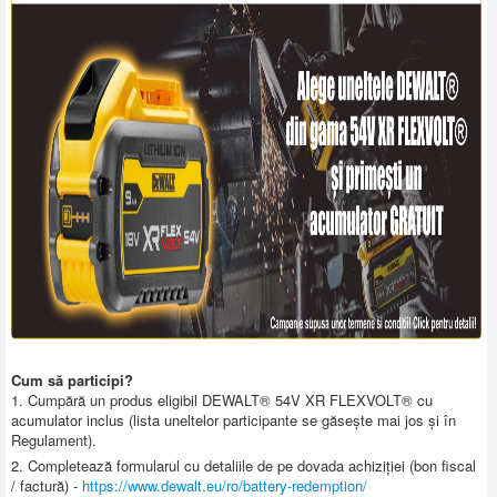
Cum să participi?
1. Cumpără un produs eligibil DEWALT® 54V XR FLEXVOLT® cu
acumulator inclus (lista uneltelor participante se găsește mai jos și în
Regulament).
2. Completează formularul cu detaliile de pe dovada achiziției (bon fiscal
/ factură) -
https://www.dewalt.eu/ro/battery-redemption/