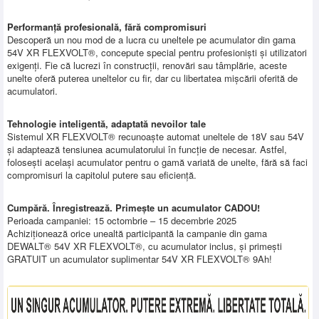
SERVICE
Performanță profesională, fără compromisuri
INCHIRIERI
Descoperă un nou mod de a lucra cu uneltele pe acumulator din gama
54V XR FLEXVOLT®, concepute special pentru profesioniști și utilizatori
BLOG
exigenți. Fie că lucrezi în construcții, renovări sau tâmplărie, aceste
unelte oferă puterea uneltelor cu fir, dar cu libertatea mișcării oferită de
CONTACT
acumulatori.
AUTENTIFICARE
Tehnologie inteligentă, adaptată nevoilor tale
Sistemul XR FLEXVOLT® recunoaște automat uneltele de 18V sau 54V
și adaptează tensiunea acumulatorului în funcție de necesar. Astfel,
folosești același acumulator pentru o gamă variată de unelte, fără să faci
compromisuri la capitolul putere sau eficiență.
Cumpără. Înregistrează. Primește un acumulator CADOU!
Perioada campaniei: 15 octombrie – 15 decembrie 2025
Achiziționează orice unealtă participantă la campanie din gama
DEWALT® 54V XR FLEXVOLT®, cu acumulator inclus, și primești
GRATUIT un acumulator suplimentar 54V XR FLEXVOLT® 9Ah!