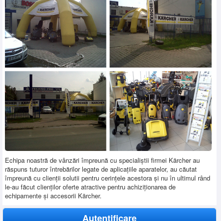
SERVICE
INCHIRIERI
BLOG
CONTACT
AUTENTIFICARE
Echipa noastră de vânzări împreună cu specialiştii firmei Kärcher au
răspuns tuturor întrebărilor legate de aplicaţiile aparatelor, au căutat
împreună cu clienţii solutii pentru cerinţele acestora şi nu în ultimul rând
le-au făcut clienţilor oferte atractive pentru achiziţionarea de
echipamente şi accesorii Kärcher.
Autentificare