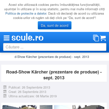
Acest site utilizează cookies pentru îmbunătăţirea funcţionalităţii,
uşurinţei în utilizare şi în scop statistic, pentru mai multe informaţii citiţi
Politica de protectie a datelor
. Dacă vă declaraţi de acord cu utilizarea
cookie-urilor vă rugăm să daţi click pe "Da, sunt de acord"!
Da, sunt de acord
nte
Road-Show Kärcher (prezentare de produse) - sept. 2013
CATEGORII
PROMOTII
Road-Show Kärcher (prezentare de produse) -
NOUTATI
sept. 2013
RESIGILATE
Publicat: 26 Septembrie 2013
LICHIDARE
Creat: 26 Septembrie 2013
Ultima actualizare: 08 Martie 2019
CATALOAGE
PRODUCATORI