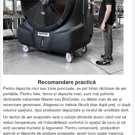
Recomandare practică
Pentru depozite mici sau zone punctuale, se pot folosi răcitoare de aer
portabile. Pentru hale, ferme și depozite mari, sunt mai potrivite
răcitoarele industriale Master sau BioCooler, cu debite mari de aer și
rezervoare generoase. Alegerea nu trebuie făcută doar după preț, ci după
volumul spațiului, tipul produselor depozitate și nivelul de umiditate dorit.
Un răcitor de aer evaporativ este o soluție eficientă atunci când vrei să
reduci temperatura, să îmbunătățești confortul în spațiul de lucru și să
eviți uscarea fructelor și legumelor. Pentru comercianți, producători
agricoli și depozite de produse proaspete, acest lucru poate însemna