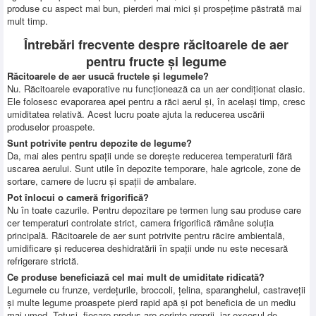
produse cu aspect mai bun, pierderi mai mici și prospețime păstrată mai
mult timp.
Întrebări frecvente despre răcitoarele de aer
pentru fructe și legume
Răcitoarele de aer usucă fructele și legumele?
Nu. Răcitoarele evaporative nu funcționează ca un aer condiționat clasic.
Ele folosesc evaporarea apei pentru a răci aerul și, în același timp, cresc
umiditatea relativă. Acest lucru poate ajuta la reducerea uscării
produselor proaspete.
Sunt potrivite pentru depozite de legume?
Da, mai ales pentru spații unde se dorește reducerea temperaturii fără
uscarea aerului. Sunt utile în depozite temporare, hale agricole, zone de
sortare, camere de lucru și spații de ambalare.
Pot înlocui o cameră frigorifică?
Nu în toate cazurile. Pentru depozitare pe termen lung sau produse care
cer temperaturi controlate strict, camera frigorifică rămâne soluția
principală. Răcitoarele de aer sunt potrivite pentru răcire ambientală,
umidificare și reducerea deshidratării în spații unde nu este necesară
refrigerare strictă.
Ce produse beneficiază cel mai mult de umiditate ridicată?
Legumele cu frunze, verdețurile, broccoli, țelina, sparanghelul, castraveții
și multe legume proaspete pierd rapid apă și pot beneficia de un mediu
mai umed. Totuși, fiecare produs are cerințe proprii, iar excesul de