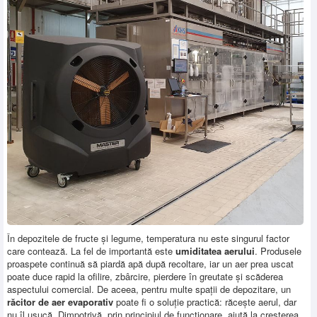
SERVICE
INCHIRIERI
BLOG
CONTACT
AUTENTIFICARE
În depozitele de fructe și legume, temperatura nu este singurul factor
care contează. La fel de importantă este
umiditatea aerului
. Produsele
proaspete continuă să piardă apă după recoltare, iar un aer prea uscat
poate duce rapid la ofilire, zbârcire, pierdere în greutate și scăderea
aspectului comercial. De aceea, pentru multe spații de depozitare, un
răcitor de aer evaporativ
poate fi o soluție practică: răcește aerul, dar
nu îl usucă. Dimpotrivă, prin principiul de funcționare, ajută la creșterea