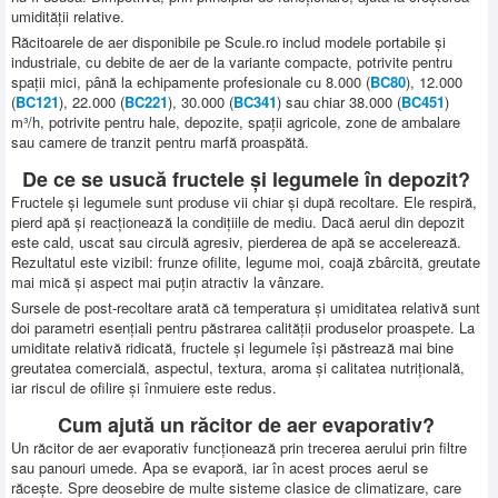
umidității relative.
Răcitoarele de aer disponibile pe Scule.ro includ modele portabile și
industriale, cu debite de aer de la variante compacte, potrivite pentru
spații mici, până la echipamente profesionale cu 8.000 (
BC80
), 12.000
(
BC121
), 22.000 (
BC221
), 30.000 (
BC341
) sau chiar 38.000 (
BC451
)
m³/h, potrivite pentru hale, depozite, spații agricole, zone de ambalare
sau camere de tranzit pentru marfă proaspătă.
De ce se usucă fructele și legumele în depozit?
Fructele și legumele sunt produse vii chiar și după recoltare. Ele respiră,
pierd apă și reacționează la condițiile de mediu. Dacă aerul din depozit
este cald, uscat sau circulă agresiv, pierderea de apă se accelerează.
Rezultatul este vizibil: frunze ofilite, legume moi, coajă zbârcită, greutate
mai mică și aspect mai puțin atractiv la vânzare.
Sursele de post-recoltare arată că temperatura și umiditatea relativă sunt
doi parametri esențiali pentru păstrarea calității produselor proaspete. La
umiditate relativă ridicată, fructele și legumele își păstrează mai bine
greutatea comercială, aspectul, textura, aroma și calitatea nutrițională,
iar riscul de ofilire și înmuiere este redus.
Cum ajută un răcitor de aer evaporativ?
Un răcitor de aer evaporativ funcționează prin trecerea aerului prin filtre
sau panouri umede. Apa se evaporă, iar în acest proces aerul se
răcește. Spre deosebire de multe sisteme clasice de climatizare, care