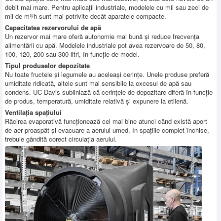
debit mai mare. Pentru aplicații industriale, modelele cu mii sau zeci de
mii de m³/h sunt mai potrivite decât aparatele compacte.
Capacitatea rezervorului de apă
Un rezervor mai mare oferă autonomie mai bună și reduce frecvența
alimentării cu apă. Modelele industriale pot avea rezervoare de 50, 80,
100, 120, 200 sau 300 litri, în funcție de model.
Tipul produselor depozitate
Nu toate fructele și legumele au aceleași cerințe. Unele produse preferă
umiditate ridicată, altele sunt mai sensibile la excesul de apă sau
condens. UC Davis subliniază că cerințele de depozitare diferă în funcție
de produs, temperatură, umiditate relativă și expunere la etilenă.
Ventilația spațiului
Răcirea evaporativă funcționează cel mai bine atunci când există aport
de aer proaspăt și evacuare a aerului umed. În spațiile complet închise,
trebuie gândită corect circulația aerului.