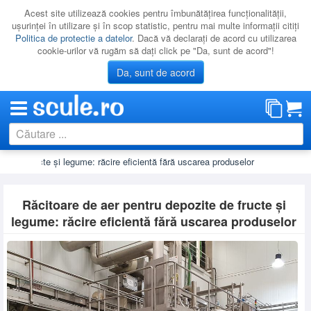
Acest site utilizează cookies pentru îmbunătăţirea funcţionalităţii,
uşurinţei în utilizare şi în scop statistic, pentru mai multe informaţii citiţi
Politica de protectie a datelor
. Dacă vă declaraţi de acord cu utilizarea
cookie-urilor vă rugăm să daţi click pe "Da, sunt de acord"!
Da, sunt de acord
ite de fructe și legume: răcire eficientă fără uscarea produselor
CATEGORII
PROMOTII
Răcitoare de aer pentru depozite de fructe și
NOUTATI
legume: răcire eficientă fără uscarea produselor
RESIGILATE
LICHIDARE
CATALOAGE
PRODUCATORI