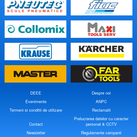
DEEE
Despre noi
Evenimente
ANPC
Termeni si conditii de utilizare
Reclamatii
Prelucrarea datelor cu caracter
Contact
personal & CCTV
Newsletter
Regulamente campanii