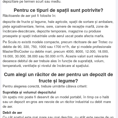
depozitare pe termen scurt sau mediu.
Pentru ce tipuri de spații sunt potrivite?
Răcitoarele de aer pot fi folosite în:
depozite de fructe și legume, hale agricole, spații de sortare și ambalare,
piețe agroalimentare, ferme, sere, camere de recepție marfă, zone de
încărcare-descărcare, depozite temporare, magazine cu produse
proaspete și spații industriale unde aerul uscat poate afecta marfa.
Pe Scule.ro există modele compacte, precum răcitoare de aer Trotec cu
debite de 90, 330, 750, 1000 sau 1700 m³/h, dar și modele profesionale
Master/BioCooler cu debite mari, precum 4000, 8000, 12.000, 18.000,
19.000, 30.000, 38.000 sau 50.000 m³/h. Aceste valori sunt relevante
deoarece debitul de aer trebuie ales în funcție de suprafață, volum,
temperatură, ventilație și nivelul de încărcare al spațiului.
Cum alegi un răcitor de aer pentru un depozit de
fructe și legume?
Pentru alegerea corectă, trebuie urmărite câteva criterii:
Suprafața și volumul depozitului
Un spațiu mic poate fi deservit de un model portabil, în timp ce o hală
sau un depozit en-gros are nevoie de un răcitor industrial cu debit mare
de aer.
Debit de aer
Cu cât spațiul este mai mare sau mai deschis, cu atât este nevoie de un