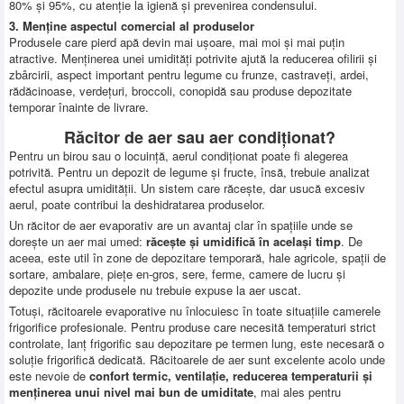
80% și 95%, cu atenție la igienă și prevenirea condensului.
3. Menține aspectul comercial al produselor
Produsele care pierd apă devin mai ușoare, mai moi și mai puțin
atractive. Menținerea unei umidități potrivite ajută la reducerea ofilirii și
zbârcirii, aspect important pentru legume cu frunze, castraveți, ardei,
rădăcinoase, verdețuri, broccoli, conopidă sau produse depozitate
temporar înainte de livrare.
Răcitor de aer sau aer condiționat?
Pentru un birou sau o locuință, aerul condiționat poate fi alegerea
potrivită. Pentru un depozit de legume și fructe, însă, trebuie analizat
efectul asupra umidității. Un sistem care răcește, dar usucă excesiv
aerul, poate contribui la deshidratarea produselor.
Un răcitor de aer evaporativ are un avantaj clar în spațiile unde se
dorește un aer mai umed:
răcește și umidifică în același timp
. De
aceea, este util în zone de depozitare temporară, hale agricole, spații de
sortare, ambalare, piețe en-gros, sere, ferme, camere de lucru și
depozite unde produsele nu trebuie expuse la aer uscat.
Totuși, răcitoarele evaporative nu înlocuiesc în toate situațiile camerele
frigorifice profesionale. Pentru produse care necesită temperaturi strict
controlate, lanț frigorific sau depozitare pe termen lung, este necesară o
soluție frigorifică dedicată. Răcitoarele de aer sunt excelente acolo unde
este nevoie de
confort termic, ventilație, reducerea temperaturii și
menținerea unui nivel mai bun de umiditate
, mai ales pentru