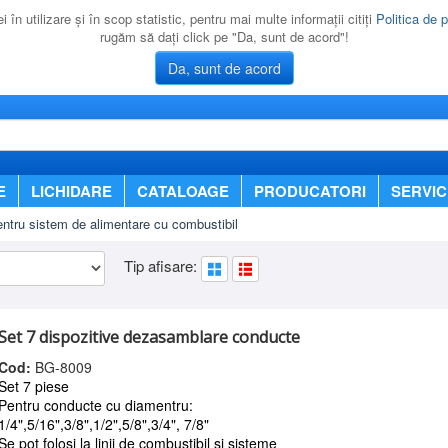
 în utilizare şi în scop statistic, pentru mai multe informaţii citiţi
Politica de p
rugăm să daţi click pe "Da, sunt de acord"!
Da, sunt de acord
E
LICHIDARE
CATALOAGE
PRODUCATORI
SERVIC
ntru sistem de alimentare cu combustibil
Tip afisare:
Set 7 dispozitive dezasamblare conducte
Cod:
BG-8009
Set 7 piese
Pentru conducte cu diamentru:
1/4",5/16",3/8",1/2",5/8",3/4", 7/8"
Se pot folosi la linii de combustibil si sisteme