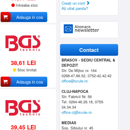
Creaţi un cont
Intreaba stoc
Aţi uitat parola?
Adauga in cos
Contact
BRASOV - SEDIU CENTRAL &
38,61 LEI
DEPOZIT
Stoc limitat
Str. De Mijloc nr. 164
0268-47.66.52, 0752-42.42.42
office@scule.ro
Adauga in cos
CLUJ-NAPOCA
Str. Fabricii Nr. 56
Tel. 0264-46.26.18, 0755-
34.34.34
office.cj@scule.ro
MEDIAS
39,45 LEI
Sos. Sibiului nr. 45