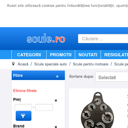
Acest site utilizează cookies pentru îmbunătăţirea funcţionalităţii, uşurinţei
CATEGORII
PROMOTII
NOUTATI
RESIGILAT
Acasă
Scule speciale auto
Scule pentru motoare
Scule pe
Filtre
Sortare dupa:
Elimina filtrele
Preț
-
Brand