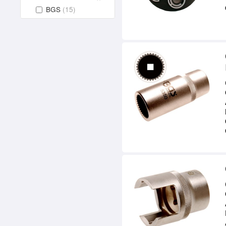
BGS
(15)