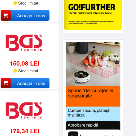
Stoc limitat
Adauga in cos
150,08 LEI
Stoc limitat
Adauga in cos
178,34 LEI