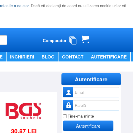
rotectie a datelor
. Dacă vă declaraţi de acord cu utilizarea cookie-urilor vă
Comparator
E
INCHIRIERI
BLOG
CONTACT
AUTENTIFICARE
Autentificare
Nume utilizator
Parolă
Ţine-mă minte
Autentificare
30,87 LEI