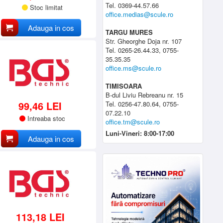
Tel. 0369-44.57.66
Stoc limitat
office.medias@scule.ro
Adauga in cos
TARGU MURES
Str. Gheorghe Doja nr. 107
Tel. 0265-26.44.33, 0755-
35.35.35
office.ms@scule.ro
TIMISOARA
B-dul Liviu Rebreanu nr. 15
99,46 LEI
Tel. 0256-47.80.64, 0755-
07.22.10
Intreaba stoc
office.tm@scule.ro
Luni-Vineri: 8:00-17:00
Adauga in cos
113,18 LEI