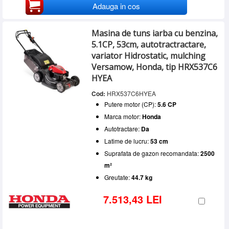
Adauga in cos
Masina de tuns iarba cu benzina,
5.1CP, 53cm, autotractractare,
variator Hidrostatic, mulching
Versamow, Honda, tip HRX537C6
HYEA
Cod:
HRX537C6HYEA
Putere motor (CP):
5.6 CP
Marca motor:
Honda
Autotractare:
Da
Latime de lucru:
53 cm
Suprafata de gazon recomandata:
2500
m²
Greutate:
44.7 kg
7.513,43 LEI