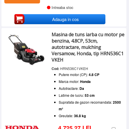
Intreaba stoc
Adauga in cos
Masina de tuns iarba cu motor pe
benzina, 4.8CP, 53cm,
autotractare, mulching
Versamow, Honda, tip HRN536C1
VKEH
Cod:
HRN536C1VKEH
Putere motor (CP):
4.8 CP
Marca motor:
Honda
Autotractare:
Da
Latime de lucru:
53 cm
Suprafata de gazon recomandata:
2500
m²
Greutate:
36.8 kg
4.725,27 LEI