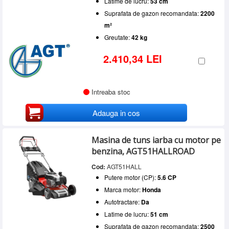
Latime de lucru:
53 cm
Suprafata de gazon recomandata:
2200
m²
Greutate:
42 kg
2.410,34 LEI
Intreaba stoc
Adauga in cos
Masina de tuns iarba cu motor pe
benzina, AGT51HALLROAD
Cod:
AGT51HALL
Putere motor (CP):
5.6 CP
Marca motor:
Honda
Autotractare:
Da
Latime de lucru:
51 cm
Suprafata de gazon recomandata:
2500