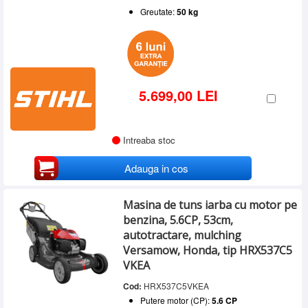
Greutate:
50 kg
5.699,00 LEI
Intreaba stoc
Adauga in cos
Masina de tuns iarba cu motor pe
benzina, 5.6CP, 53cm,
autotractare, mulching
Versamow, Honda, tip HRX537C5
VKEA
Cod:
HRX537C5VKEA
Putere motor (CP):
5.6 CP