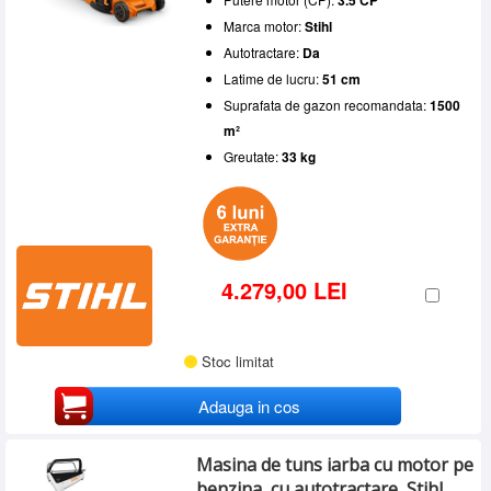
Marca motor:
Stihl
Autotractare:
Da
Latime de lucru:
51 cm
Suprafata de gazon recomandata:
1500
m²
Greutate:
33 kg
4.279,00 LEI
Stoc limitat
Adauga in cos
Masina de tuns iarba cu motor pe
benzina, cu autotractare, Stihl