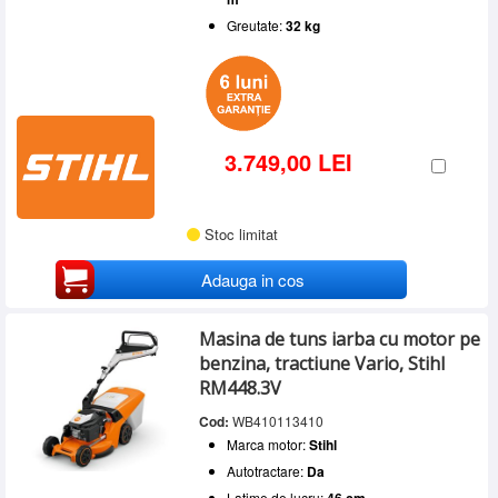
Greutate:
32 kg
3.749,00 LEI
Stoc limitat
Adauga in cos
Masina de tuns iarba cu motor pe
benzina, tractiune Vario, Stihl
RM448.3V
Cod:
WB410113410
Marca motor:
Stihl
Autotractare:
Da
Latime de lucru: