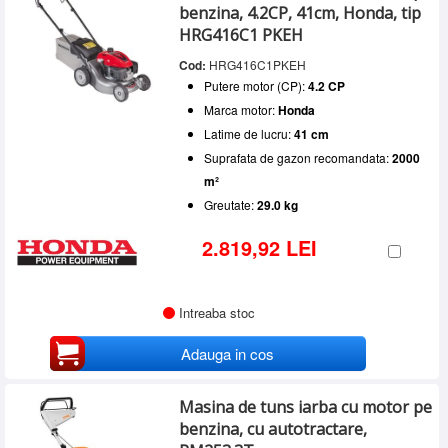
benzina, 4.2CP, 41cm, Honda, tip
HRG416C1 PKEH
Cod:
HRG416C1PKEH
Putere motor (CP):
4.2 CP
Marca motor:
Honda
Latime de lucru:
41 cm
Suprafata de gazon recomandata:
2000
m²
Greutate:
29.0 kg
2.819,92 LEI
Intreaba stoc
Adauga in cos
Masina de tuns iarba cu motor pe
benzina, cu autotractare,