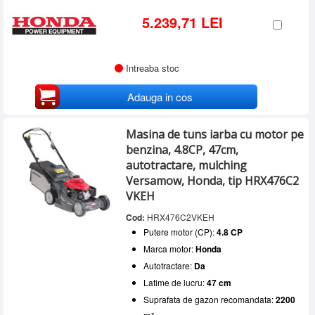
5.239,71 LEI
Intreaba stoc
Adauga in cos
Masina de tuns iarba cu motor pe
benzina, 4.8CP, 47cm,
autotractare, mulching
Versamow, Honda, tip HRX476C2
VKEH
Cod:
HRX476C2VKEH
Putere motor (CP):
4.8 CP
Marca motor:
Honda
Autotractare:
Da
Latime de lucru:
47 cm
Suprafata de gazon recomandata:
2200