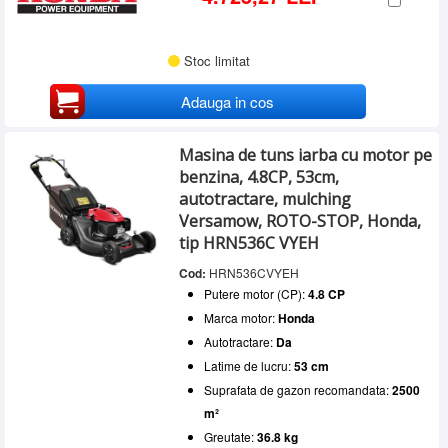
Stoc limitat
Adauga in cos
Masina de tuns iarba cu motor pe
benzina, 4.8CP, 53cm,
autotractare, mulching
Versamow, ROTO-STOP, Honda,
tip HRN536C VYEH
Cod:
HRN536CVYEH
Putere motor (CP):
4.8 CP
Marca motor:
Honda
Autotractare:
Da
Latime de lucru:
53 cm
Suprafata de gazon recomandata:
2500
m²
Greutate:
36.8 kg