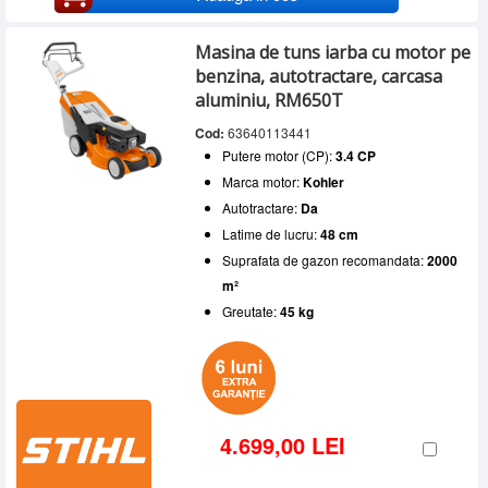
Masina de tuns iarba cu motor pe
benzina, autotractare, carcasa
aluminiu, RM650T
Cod:
63640113441
Putere motor (CP):
3.4 CP
Marca motor:
Kohler
Autotractare:
Da
Latime de lucru:
48 cm
Suprafata de gazon recomandata:
2000
m²
Greutate:
45 kg
4.699,00 LEI