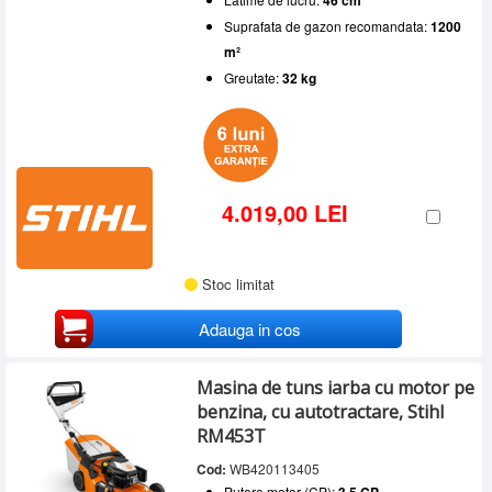
46 cm
Suprafata de gazon recomandata:
1200
m²
Greutate:
32 kg
4.019,00 LEI
Stoc limitat
Adauga in cos
Masina de tuns iarba cu motor pe
benzina, cu autotractare, Stihl
RM453T
Cod:
WB420113405
Putere motor (CP):
3.5 CP