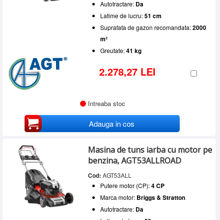
Autotractare:
Da
Latime de lucru:
51 cm
Suprafata de gazon recomandata:
2000
m²
Greutate:
41 kg
2.278,27 LEI
Intreaba stoc
Adauga in cos
Masina de tuns iarba cu motor pe
benzina, AGT53ALLROAD
Cod:
AGT53ALL
Putere motor (CP):
4 CP
Marca motor:
Briggs & Stratton
Autotractare:
Da