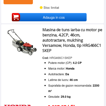
Stoc limitat
Adauga in cos
Masina de tuns iarba cu motor pe
benzina, 4.2CP, 46cm,
autotractare, mulching
Versamow, Honda, tip HRG466C1
SKEP
Cod:
HRG466C1SKEP
Putere motor (CP):
4.2 CP
Marca motor:
Honda
Autotractare:
Da
Latime de lucru:
46 cm
Suprafata de gazon recomandata:
2200
m²
Greutate:
29.0 kg