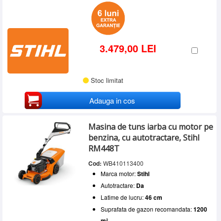
3.479,00 LEI
Stoc limitat
Adauga in cos
Masina de tuns iarba cu motor pe
benzina, cu autotractare, Stihl
RM448T
Cod:
WB410113400
Marca motor:
Stihl
Autotractare:
Da
Latime de lucru:
46 cm
Suprafata de gazon recomandata:
1200
m²