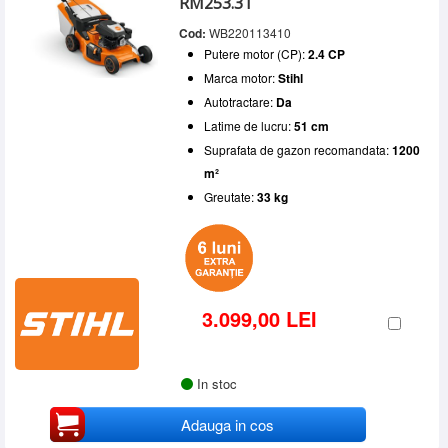
RM253.3T
Cod:
WB220113410
Putere motor (CP):
2.4 CP
Marca motor:
Stihl
Autotractare:
Da
Latime de lucru:
51 cm
Suprafata de gazon recomandata:
1200
m²
Greutate:
33 kg
3.099,00 LEI
In stoc
Adauga in cos