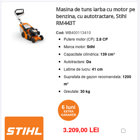
Masina de tuns iarba cu motor pe
benzina, cu autotractare, Stihl
RM443T
Cod:
WB400113410
Putere motor (CP):
2.8 CP
Marca motor:
Stihl
Capacitate cilindrica:
139 cm³
Autotractare:
Da
Latime de lucru:
41 cm
Suprafata de gazon recomandata:
1200
m²
Greutate:
30 kg
3.209,00 LEI