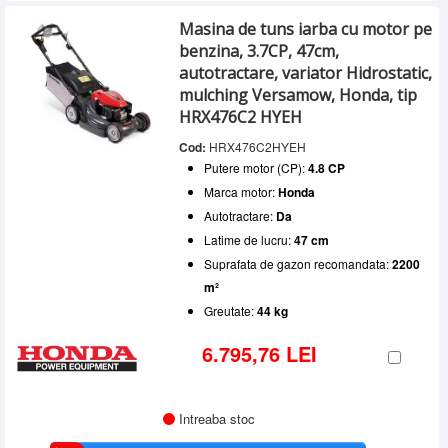
Masina de tuns iarba cu motor pe
benzina, 3.7CP, 47cm,
autotractare, variator Hidrostatic,
mulching Versamow, Honda, tip
HRX476C2 HYEH
Cod:
HRX476C2HYEH
Putere motor (CP):
4.8 CP
Marca motor:
Honda
Autotractare:
Da
Latime de lucru:
47 cm
Suprafata de gazon recomandata:
2200
m²
Greutate:
44 kg
6.795,76 LEI
Intreaba stoc