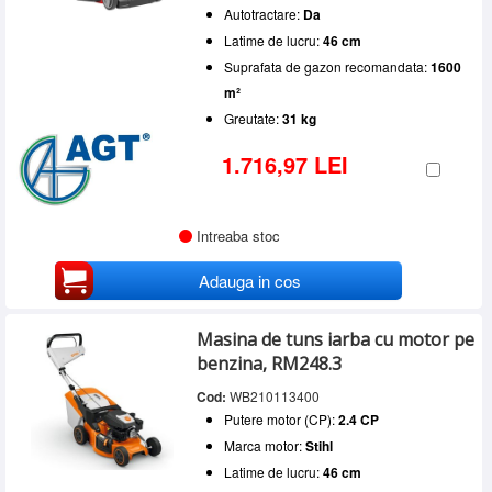
Autotractare:
Da
Latime de lucru:
46 cm
Suprafata de gazon recomandata:
1600
m²
Greutate:
31 kg
1.716,97 LEI
Intreaba stoc
Adauga in cos
Masina de tuns iarba cu motor pe
benzina, RM248.3
Cod:
WB210113400
Putere motor (CP):
2.4 CP
Marca motor:
Stihl
Latime de lucru:
46 cm