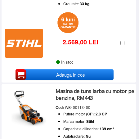
Greutate:
33 kg
2.569,00 LEI
In stoc
Adauga in cos
Masina de tuns iarba cu motor pe
benzina, RM443
Cod:
WB400113400
Putere motor (CP):
2.8 CP
Marca motor:
Stihl
Capacitate cilindrica:
139 cm³
Autotractare:
Nu