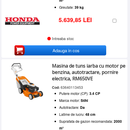
m²
Greutate:
39 kg
5.639,85 LEI
Intreaba stoc
Adauga in cos
Masina de tuns iarba cu motor pe
benzina, autotractare, pornire
electrica, RM650VE
Cod:
63640113453
Putere motor (CP):
3.4 CP
Marca motor:
Stihl
Autotractare:
Da
Latime de lucru:
48 cm
Suprafata de gazon recomandata:
2000
m²