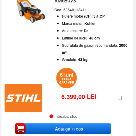
RM650VS
Cod:
63640113411
Putere motor (CP):
3.4 CP
Marca motor:
Kohler
Autotractare:
Da
Latime de lucru:
48 cm
Suprafata de gazon recomandata:
2000
m²
Greutate:
43 kg
6.399,00 LEI
Intreaba stoc
Adauga in cos