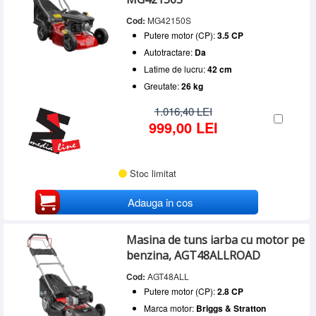
Cod:
MG42150S
Putere motor (CP):
3.5 CP
Autotractare:
Da
Latime de lucru:
42 cm
Greutate:
26 kg
1.016,40 LEI
999,00 LEI
Stoc limitat
Adauga in cos
Masina de tuns iarba cu motor pe
benzina, AGT48ALLROAD
Cod:
AGT48ALL
Putere motor (CP):
2.8 CP
Marca motor:
Briggs & Stratton