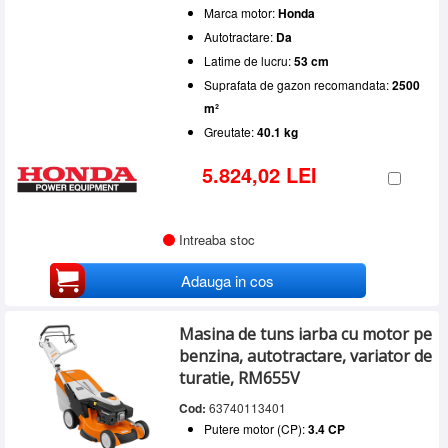
Marca motor:
Honda
Autotractare:
Da
Latime de lucru:
53 cm
Suprafata de gazon recomandata:
2500
m²
Greutate:
40.1 kg
5.824,02 LEI
Intreaba stoc
Adauga in cos
Masina de tuns iarba cu motor pe
benzina, autotractare, variator de
turatie, RM655V
Cod:
63740113401
Putere motor (CP):
3.4 CP