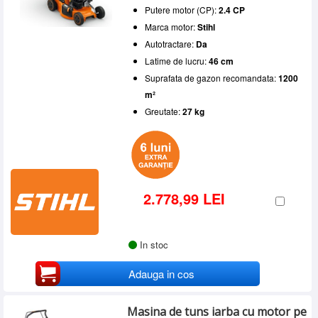
Putere motor (CP):
2.4 CP
Marca motor:
Stihl
Autotractare:
Da
Latime de lucru:
46 cm
Suprafata de gazon recomandata:
1200
m²
Greutate:
27 kg
2.778,99 LEI
In stoc
Adauga in cos
Masina de tuns iarba cu motor pe