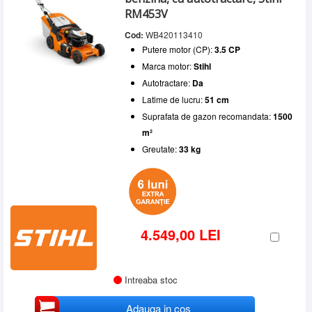
RM453V
Cod:
WB420113410
Putere motor (CP):
3.5 CP
Marca motor:
Stihl
Autotractare:
Da
Latime de lucru:
51 cm
Suprafata de gazon recomandata:
1500
m²
Greutate:
33 kg
4.549,00 LEI
Intreaba stoc
Adauga in cos