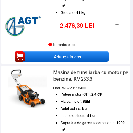
m²
Greutate:
41 kg
2.476,39 LEI
Intreaba stoc
Adauga in cos
Masina de tuns iarba cu motor pe
benzina, RM253.3
Cod:
WB220113400
Putere motor (CP):
2.4 CP
Marca motor:
Stihl
Autotractare:
Nu
Latime de lucru:
51 cm
Suprafata de gazon recomandata:
1200
m²