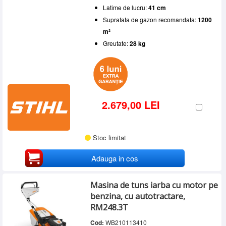
Latime de lucru:
41 cm
Suprafata de gazon recomandata:
1200
m²
Greutate:
28 kg
2.679,00 LEI
Stoc limitat
Adauga in cos
Masina de tuns iarba cu motor pe
benzina, cu autotractare,
RM248.3T
Cod:
WB210113410