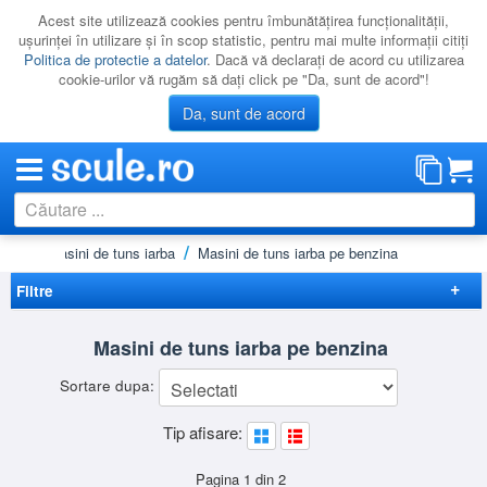
Acest site utilizează cookies pentru îmbunătăţirea funcţionalităţii,
uşurinţei în utilizare şi în scop statistic, pentru mai multe informaţii citiţi
Politica de protectie a datelor
. Dacă vă declaraţi de acord cu utilizarea
cookie-urilor vă rugăm să daţi click pe "Da, sunt de acord"!
Da, sunt de acord
ltura
Masini de tuns iarba
Masini de tuns iarba pe benzina
CATEGORII
PROMOTII
Filtre
NOUTATI
Elimina filtrele
Masini de tuns iarba pe benzina
RESIGILATE
Disponibilitate
Sortare dupa:
LICHIDARE
Promotie
(1)
Preț
Tip afisare:
CATALOAGE
-
Brand
PRODUCATORI
AGT
(4)
Pagina 1 din 2