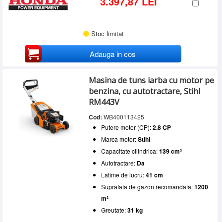
3.397,87 LEI
Stoc limitat
Adauga in cos
Masina de tuns iarba cu motor pe
benzina, cu autotractare, Stihl
RM443V
Cod:
WB400113425
Putere motor (CP):
2.8 CP
Marca motor:
Stihl
Capacitate cilindrica:
139 cm³
Autotractare:
Da
Latime de lucru:
41 cm
Suprafata de gazon recomandata:
1200
m²
Greutate:
31 kg