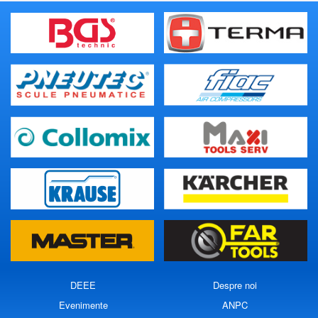
DEEE
Despre noi
Evenimente
ANPC