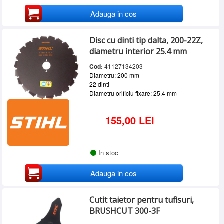
Adauga in cos
Disc cu dinti tip dalta, 200-22Z,
diametru interior 25.4 mm
Cod:
41127134203
Diametru: 200 mm
22 dinti
Diametru orificiu fixare: 25.4 mm
155,00 LEI
In stoc
Adauga in cos
Cutit taietor pentru tufisuri,
BRUSHCUT 300-3F