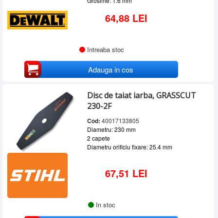
Grosime: 1.6 mm
64,88 LEI
Intreaba stoc
Adauga in cos
Disc de taiat iarba, GRASSCUT
230-2F
Cod:
40017133805
Diametru: 230 mm
2 capete
Diametru orificiu fixare: 25.4 mm
67,51 LEI
In stoc