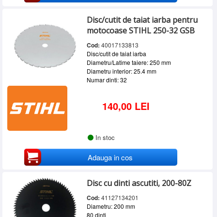
Disc/cutit de taiat iarba pentru
motocoase STIHL 250-32 GSB
Cod:
40017133813
Disc/cutit de taiat iarba
Diametru/Latime taiere: 250 mm
Diametru interior: 25.4 mm
Numar dinti: 32
140,00 LEI
In stoc
Adauga in cos
Disc cu dinti ascutiti, 200-80Z
Cod:
41127134201
Diametru: 200 mm
80 dinti