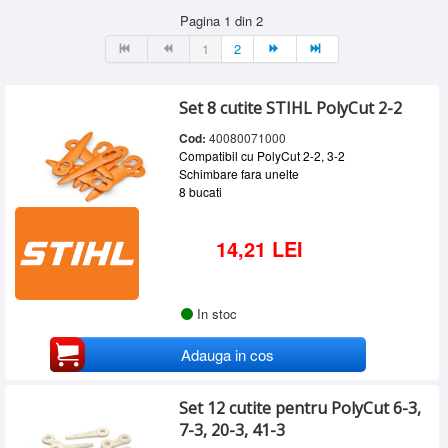
KARCHER
(2)
SERVICE
Pagina 1 din 2
MAKITA
(7)
1
2
INCHIRIERI
STIHL
(32)
BLOG
Set 8 cutite STIHL PolyCut 2-2
CONTACT
Cod:
40080071000
AUTENTIFICARE
Compatibil cu PolyCut 2-2, 3-2
Schimbare fara unelte
8 bucati
14,21 LEI
In stoc
Adauga in cos
Set 12 cutite pentru PolyCut 6-3,
7-3, 20-3, 41-3