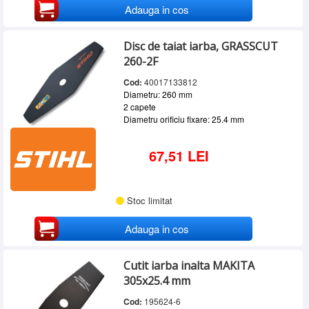
Adauga in cos
Disc de taiat iarba, GRASSCUT
260-2F
Cod:
40017133812
Diametru: 260 mm
2 capete
Diametru orificiu fixare: 25.4 mm
67,51 LEI
Stoc limitat
Adauga in cos
Cutit iarba inalta MAKITA
305x25.4 mm
Cod:
195624-6