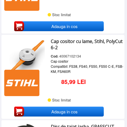
Stoc limitat
Adauga in cos
Cap cositor cu lame, Stihl, PolyCut
6-2
Cod:
40067102134
Cap cositor
Compatibil: FS38, FS40, FS50, FS50 C-E, FSB-
KM, FSA60R
85,99 LEI
Stoc limitat
Adauga in cos
Disc de taiat iarba, GRASSCUT