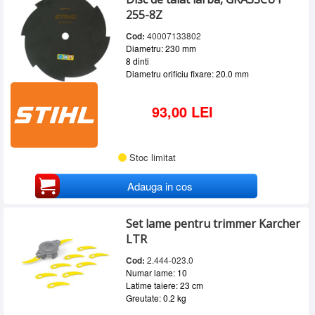
255-8Z
Cod:
40007133802
Diametru: 230 mm
8 dinti
Diametru orificiu fixare: 20.0 mm
93,00 LEI
Stoc limitat
Adauga in cos
Set lame pentru trimmer Karcher
LTR
Cod:
2.444-023.0
Numar lame: 10
Latime taiere: 23 cm
Greutate: 0.2 kg