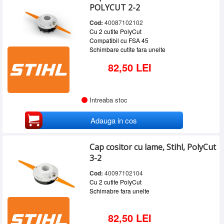
POLYCUT 2-2
Cod:
40087102102
Cu 2 cutite PolyCut
Compatibil cu FSA 45
Schimbare cutite fara unelte
82,50 LEI
Intreaba stoc
Adauga in cos
Cap cositor cu lame, Stihl, PolyCut
3-2
Cod:
40097102104
Cu 2 cutite PolyCut
Schimabre fara unelte
82,50 LEI