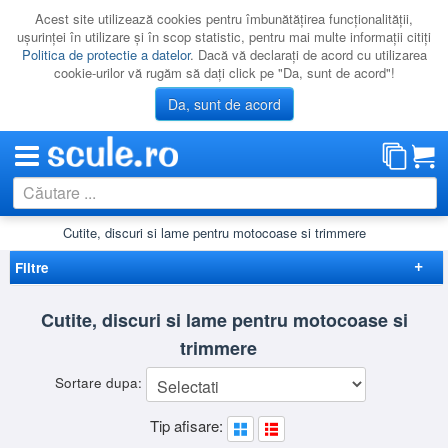
Acest site utilizează cookies pentru îmbunătăţirea funcţionalităţii,
uşurinţei în utilizare şi în scop statistic, pentru mai multe informaţii citiţi
Politica de protectie a datelor
. Dacă vă declaraţi de acord cu utilizarea
cookie-urilor vă rugăm să daţi click pe "Da, sunt de acord"!
Da, sunt de acord
rimmere
Cutite, discuri si lame pentru motocoase si trimmere
CATEGORII
PROMOTII
Filtre
NOUTATI
Elimina filtrele
Cutite, discuri si lame pentru motocoase si
RESIGILATE
trimmere
Disponibilitate
LICHIDARE
Cadou
(7)
Preț
Sortare dupa:
CATALOAGE
-
Brand
Tip afisare:
PRODUCATORI
DEWALT
(2)