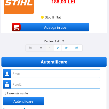
186,00 LEI
Stoc limitat
Adauga in cos
Pagina 1 din 2
1
2
Autentificare
Nume utilizator
Parolă
Ţine-mă minte
Autentificare