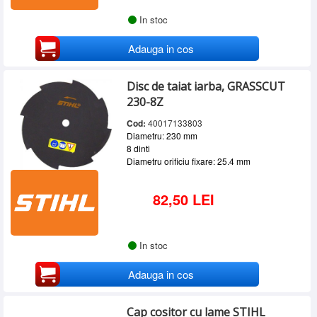
In stoc
Adauga in cos
Disc de taiat iarba, GRASSCUT
230-8Z
Cod:
40017133803
Diametru: 230 mm
8 dinti
Diametru orificiu fixare: 25.4 mm
82,50 LEI
In stoc
Adauga in cos
Cap cositor cu lame STIHL