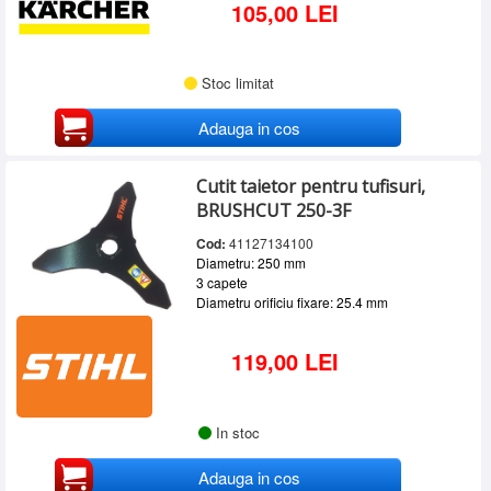
105,00 LEI
Stoc limitat
Adauga in cos
Cutit taietor pentru tufisuri,
BRUSHCUT 250-3F
Cod:
41127134100
Diametru: 250 mm
3 capete
Diametru orificiu fixare: 25.4 mm
119,00 LEI
In stoc
Adauga in cos