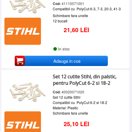
Cod:
41110071001
Compatibil cu PolyCut 6-3, 7-3, 20-3, 41-3
Schimbare fara unelte
12 bucati
21,60 LEI
In stoc
Adauga in cos
Set 12 cutite Stihl, din palstic,
pentru PolyCut 6-2 si 18-2
Cod:
40020071020
Set 12 cutite Stihl
Compatibil cu PolyCut 6-2 si 18-2
Material: Plastic
Schimbare fara unelte
25,10 LEI