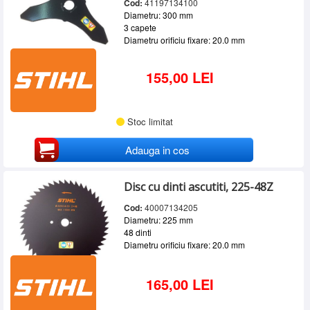
Cod:
41197134100
Diametru: 300 mm
3 capete
Diametru orificiu fixare: 20.0 mm
155,00 LEI
Stoc limitat
Adauga in cos
Disc cu dinti ascutiti, 225-48Z
Cod:
40007134205
Diametru: 225 mm
48 dinti
Diametru orificiu fixare: 20.0 mm
165,00 LEI