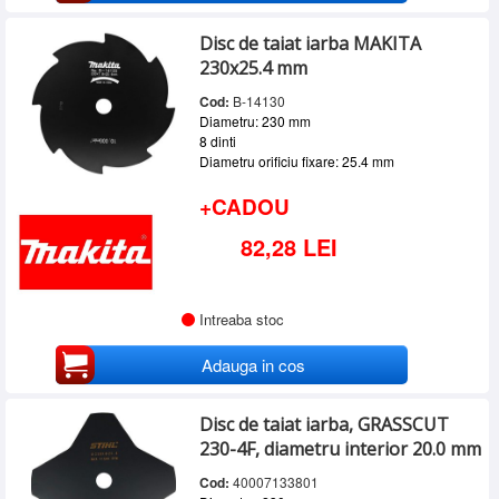
Disc de taiat iarba MAKITA
230x25.4 mm
Cod:
B-14130
Diametru: 230 mm
8 dinti
Diametru orificiu fixare: 25.4 mm
+CADOU
82,28 LEI
Intreaba stoc
Adauga in cos
Disc de taiat iarba, GRASSCUT
230-4F, diametru interior 20.0 mm
Cod:
40007133801