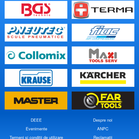
DEEE
Despre noi
Evenimente
ANPC
Termeni si conditii de utilizare
Reclamatii