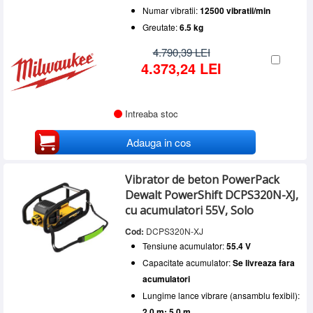
Numar vibratii:
12500 vibratii/min
Greutate:
6.5 kg
4.790,39 LEI
4.373,24 LEI
Intreaba stoc
Adauga in cos
Vibrator de beton PowerPack
Dewalt PowerShift DCPS320N-XJ,
cu acumulatori 55V, Solo
Cod:
DCPS320N-XJ
Tensiune acumulator:
55.4 V
Capacitate acumulator:
Se livreaza fara
acumulatori
Lungime lance vibrare (ansamblu fexibil):
2.0 m; 5.0 m