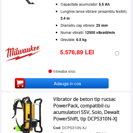
Capacitate acumulator:
5.5 Ah
Lungime lance vibrare (ansamblu fexibil):
2.4 m
Diametru cap vibrare:
25 mm
Numar vibratii:
12500 vibratii/min
Greutate:
6.5 kg
5.576,89 LEI
Intreaba stoc
Adauga in cos
Vibrator de beton tip rucsac
PowerPack, compatibil cu
acumulatori 55V, Solo, Dewalt
PowerShift, tip DCPS310N-XJ
Cod:
DCPS310N-XJ