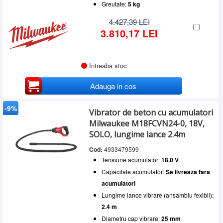
Greutate:
5 kg
4.427,39 LEI
3.810,17 LEI
Intreaba stoc
Adauga in cos
-9%
Vibrator de beton cu acumulatori
Milwaukee M18FCVN24-0, 18V,
SOLO, lungime lance 2.4m
Cod:
4933479599
Tensiune acumulator:
18.0 V
Capacitate acumulator:
Se livreaza fara
acumulatori
Lungime lance vibrare (ansamblu fexibil):
2.4 m
Diametru cap vibrare:
25 mm