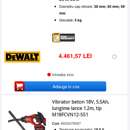
Diametru cap vibrare:
38 mm; 50 mm; 59
mm
Greutate:
5 kg
4.461,57 LEI
Intreaba stoc
Adauga in cos
Vibrator beton 18V, 5.5Ah,
lungime lance 1.2m, tip
M18FCVN12-551
Cod:
4933479597
Tensiune acumulator:
18.0 V