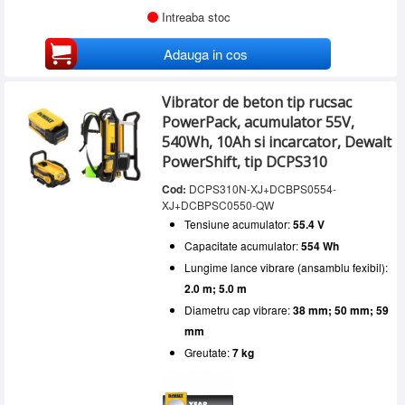
Intreaba stoc
Adauga in cos
Vibrator de beton tip rucsac
PowerPack, acumulator 55V,
540Wh, 10Ah si incarcator, Dewalt
PowerShift, tip DCPS310
Cod:
DCPS310N-XJ+DCBPS0554-
XJ+DCBPSC0550-QW
Tensiune acumulator:
55.4 V
Capacitate acumulator:
554 Wh
Lungime lance vibrare (ansamblu fexibil):
2.0 m; 5.0 m
Diametru cap vibrare:
38 mm; 50 mm; 59
mm
Greutate:
7 kg