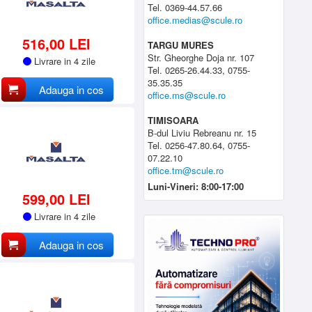
Tel. 0369-44.57.66
office.medias@scule.ro
516,00 LEI
TARGU MURES
Str. Gheorghe Doja nr. 107
Livrare in 4 zile
Tel. 0265-26.44.33, 0755-
35.35.35
Adauga in cos
office.ms@scule.ro
TIMISOARA
B-dul Liviu Rebreanu nr. 15
Tel. 0256-47.80.64, 0755-
07.22.10
office.tm@scule.ro
Luni-Vineri: 8:00-17:00
599,00 LEI
Livrare in 4 zile
Adauga in cos