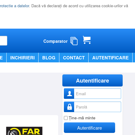
rotectie a datelor
. Dacă vă declaraţi de acord cu utilizarea cookie-urilor vă
Comparator
E
INCHIRIERI
BLOG
CONTACT
AUTENTIFICARE
Autentificare
Nume utilizator
Parolă
Ţine-mă minte
Autentificare