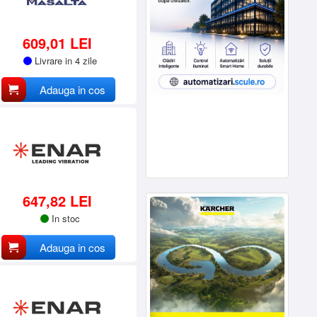
609,01 LEI
Livrare in 4 zile
Adauga in cos
647,82 LEI
In stoc
Adauga in cos