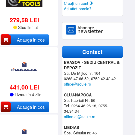
Creaţi un cont
Aţi uitat parola?
279,58 LEI
Stoc limitat
Adauga in cos
Contact
BRASOV - SEDIU CENTRAL &
DEPOZIT
Str. De Mijloc nr. 164
0268-47.66.52, 0752-42.42.42
office@scule.ro
441,00 LEI
Livrare in 4 zile
CLUJ-NAPOCA
Str. Fabricii Nr. 56
Tel. 0264-46.26.18, 0755-
Adauga in cos
34.34.34
office.cj@scule.ro
MEDIAS
Sos. Sibiului nr. 45