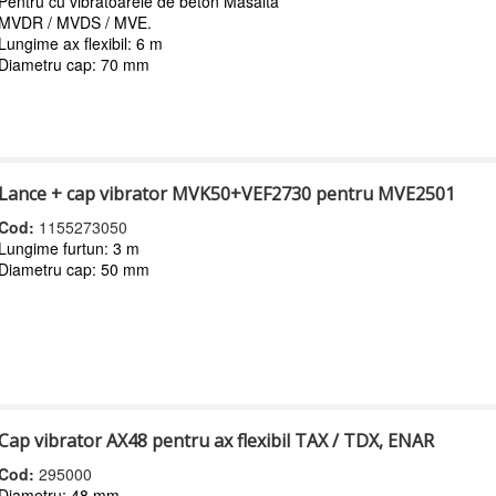
Pentru cu vibratoarele de beton Masalta
MVDR / MVDS / MVE.
Lungime ax flexibil: 6 m
Diametru cap: 70 mm
Lance + cap vibrator MVK50+VEF2730 pentru MVE2501
Cod:
1155273050
Lungime furtun: 3 m
Diametru cap: 50 mm
Cap vibrator AX48 pentru ax flexibil TAX / TDX, ENAR
Cod:
295000
Diametru: 48 mm