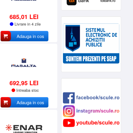
685,01 LEI
Livrare in 4 zile
Adauga in cos
692,95 LEI
Intreaba stoc
Adauga in cos