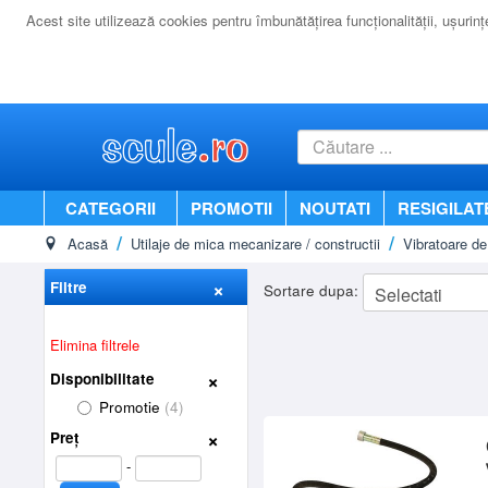
Acest site utilizează cookies pentru îmbunătăţirea funcţionalităţii, uşurinţei
CATEGORII
PROMOTII
NOUTATI
RESIGILAT
Acasă
Utilaje de mica mecanizare / constructii
Vibratoare de
Filtre
Sortare dupa:
Elimina filtrele
Disponibilitate
Promotie
(4)
Preț
-