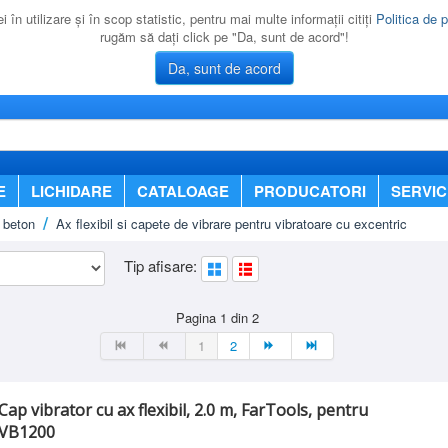
 în utilizare şi în scop statistic, pentru mai multe informaţii citiţi
Politica de p
rugăm să daţi click pe "Da, sunt de acord"!
Da, sunt de acord
E
LICHIDARE
CATALOAGE
PRODUCATORI
SERVIC
 beton
Ax flexibil si capete de vibrare pentru vibratoare cu excentric
Tip afisare:
Pagina 1 din 2
1
2
Cap vibrator cu ax flexibil, 2.0 m, FarTools, pentru
VB1200