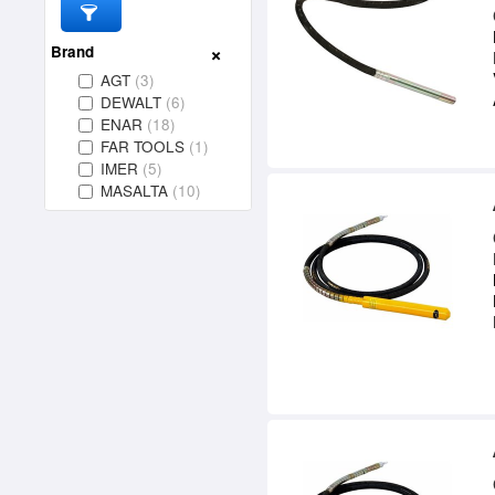
Brand
AGT
(3)
DEWALT
(6)
ENAR
(18)
FAR TOOLS
(1)
IMER
(5)
MASALTA
(10)