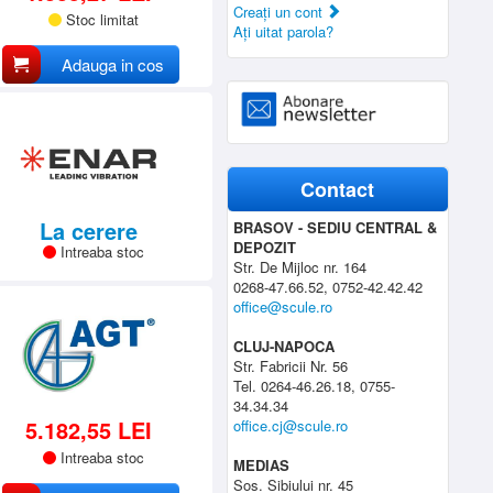
Creaţi un cont
Stoc limitat
Aţi uitat parola?
Adauga in cos
Contact
La cerere
BRASOV - SEDIU CENTRAL &
DEPOZIT
Intreaba stoc
Str. De Mijloc nr. 164
0268-47.66.52, 0752-42.42.42
office@scule.ro
CLUJ-NAPOCA
Str. Fabricii Nr. 56
Tel. 0264-46.26.18, 0755-
34.34.34
5.182,55 LEI
office.cj@scule.ro
Intreaba stoc
MEDIAS
Sos. Sibiului nr. 45