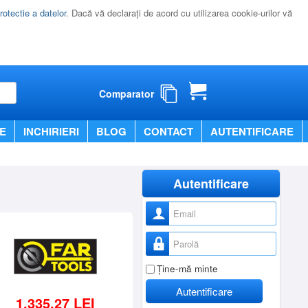
rotectie a datelor
. Dacă vă declaraţi de acord cu utilizarea cookie-urilor vă
Comparator
E
INCHIRIERI
BLOG
CONTACT
AUTENTIFICARE
Autentificare
Nume utilizator
Parolă
Ţine-mă minte
Autentificare
1.335,27 LEI