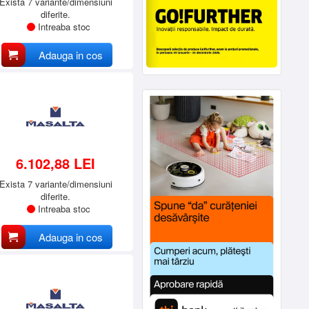
Exista 7 variante/dimensiuni
diferite.
Intreaba stoc
Adauga in cos
6.102,88 LEI
Exista 7 variante/dimensiuni
diferite.
Intreaba stoc
Adauga in cos