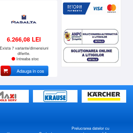
6.266,08 LEI
Exista 7 variante/dimensiuni
diferite.
Intreaba stoc
Adauga in cos
Prelucrarea datelor cu