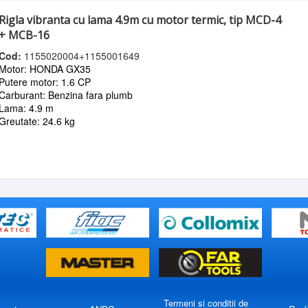
Rigla vibranta cu lama 4.9m cu motor termic, tip MCD-4
+ MCB-16
Cod:
1155020004+1155001649
Motor: HONDA GX35
Putere motor: 1.6 CP
Carburant: Benzina fara plumb
Lama: 4.9 m
Greutate: 24.6 kg
Termeni si conditii de