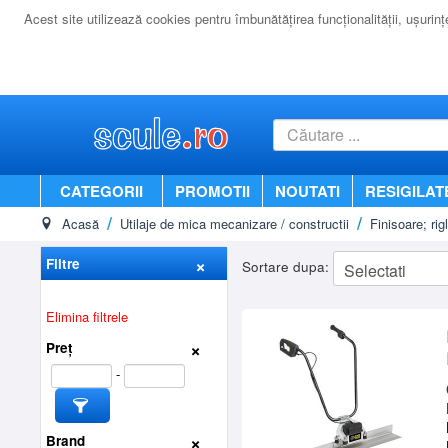
Acest site utilizează cookies pentru îmbunătăţirea funcţionalităţii, uşurinţei
CATEGORII
PROMOTII
NOUTATI
RESIGILAT
Acasă
Utilaje de mica mecanizare / constructii
Finisoare; rig
Filtre
Sortare dupa:
Elimina filtrele
Preț
-
Brand