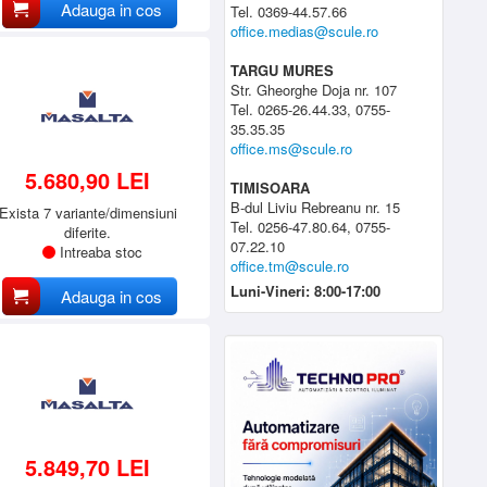
Adauga in cos
Tel. 0369-44.57.66
office.medias@scule.ro
TARGU MURES
Str. Gheorghe Doja nr. 107
Tel. 0265-26.44.33, 0755-
35.35.35
office.ms@scule.ro
5.680,90 LEI
TIMISOARA
B-dul Liviu Rebreanu nr. 15
Exista 7 variante/dimensiuni
Tel. 0256-47.80.64, 0755-
diferite.
07.22.10
Intreaba stoc
office.tm@scule.ro
Luni-Vineri: 8:00-17:00
Adauga in cos
5.849,70 LEI