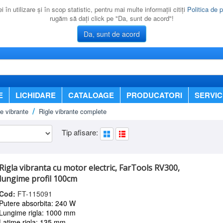
 în utilizare şi în scop statistic, pentru mai multe informaţii citiţi
Politica de p
rugăm să daţi click pe "Da, sunt de acord"!
Da, sunt de acord
E
LICHIDARE
CATALOAGE
PRODUCATORI
SERVIC
le vibrante
Rigle vibrante complete
Tip afisare:
Rigla vibranta cu motor electric, FarTools RV300,
lungime profil 100cm
Cod:
FT-115091
Putere absorbita: 240 W
Lungime rigla: 1000 mm
Latime rigla: 135 mm