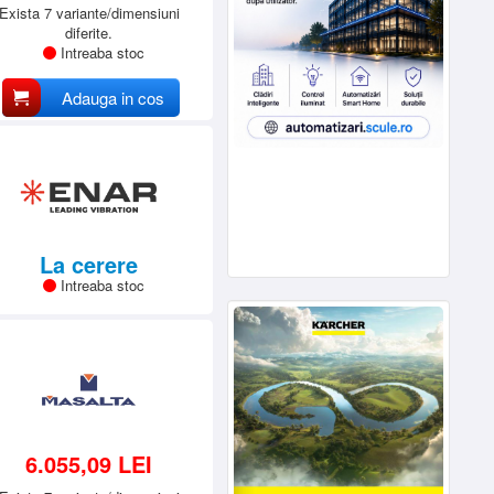
Exista 7 variante/dimensiuni
diferite.
Intreaba stoc
Adauga in cos
La cerere
Intreaba stoc
6.055,09 LEI