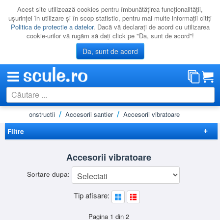
Acest site utilizează cookies pentru îmbunătăţirea funcţionalităţii,
uşurinţei în utilizare şi în scop statistic, pentru mai multe informaţii citiţi
Politica de protectie a datelor
. Dacă vă declaraţi de acord cu utilizarea
cookie-urilor vă rugăm să daţi click pe "Da, sunt de acord"!
Da, sunt de acord
nizare / constructii
Accesorii santier
Accesorii vibratoare
CATEGORII
PROMOTII
Filtre
NOUTATI
Elimina filtrele
Accesorii vibratoare
RESIGILATE
Disponibilitate
Sortare dupa:
LICHIDARE
Promotie
(4)
Preț
Tip afisare:
CATALOAGE
-
Brand
PRODUCATORI
AGT
(3)
Pagina 1 din 2