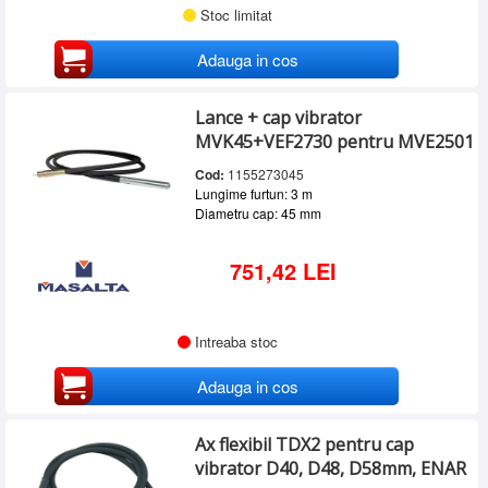
Stoc limitat
Adauga in cos
Lance + cap vibrator
MVK45+VEF2730 pentru MVE2501
Cod:
1155273045
Lungime furtun: 3 m
Diametru cap: 45 mm
751,42 LEI
Intreaba stoc
Adauga in cos
Ax flexibil TDX2 pentru cap
vibrator D40, D48, D58mm, ENAR