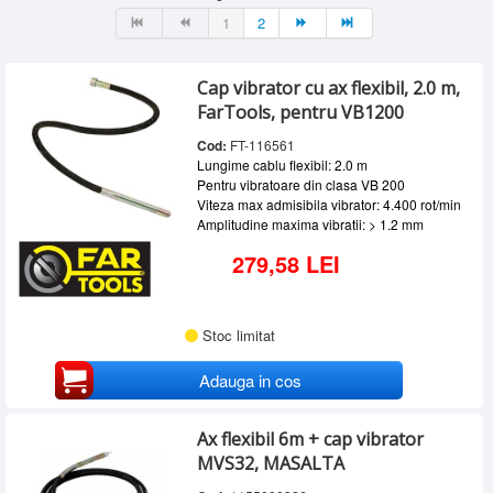
DEWALT
(6)
SERVICE
1
2
ENAR
(18)
INCHIRIERI
FAR TOOLS
(1)
IMER
(5)
Cap vibrator cu ax flexibil, 2.0 m,
BLOG
MASALTA
(10)
FarTools, pentru VB1200
CONTACT
Cod:
FT-116561
AUTENTIFICARE
Lungime cablu flexibil: 2.0 m
Pentru vibratoare din clasa VB 200
Viteza max admisibila vibrator: 4.400 rot/min
Amplitudine maxima vibratii: > 1.2 mm
279,58 LEI
Stoc limitat
Adauga in cos
Ax flexibil 6m + cap vibrator
MVS32, MASALTA