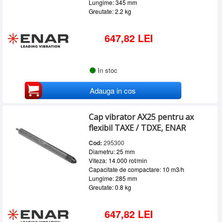
Lungime: 345 mm
Greutate: 2.2 kg
647,82 LEI
In stoc
Adauga in cos
Cap vibrator AX25 pentru ax
flexibil TAXE / TDXE, ENAR
Cod:
295300
Diametru: 25 mm
Viteza: 14.000 rot/min
Capacitate de compactare: 10 m3/h
Lungime: 285 mm
Greutate: 0.8 kg
647,82 LEI