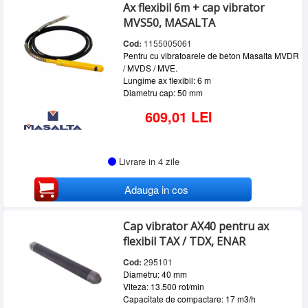
Ax flexibil 6m + cap vibrator
MVS50, MASALTA
Cod:
1155005061
Pentru cu vibratoarele de beton Masalta MVDR
/ MVDS / MVE.
Lungime ax flexibil: 6 m
Diametru cap: 50 mm
609,01 LEI
Livrare in 4 zile
Adauga in cos
Cap vibrator AX40 pentru ax
flexibil TAX / TDX, ENAR
Cod:
295101
Diametru: 40 mm
Viteza: 13.500 rot/min
Capacitate de compactare: 17 m3/h