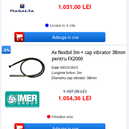
1.031,00 LEI
Livrare in 4 zile
Adauga in cos
-5%
Ax flexibil 3m + cap vibrator 38mm
pentru FX2000
Cod:
IM0003803
Lungime furtun: 3m
Diametru cap vibrator: 38mm
1.107,39 LEI
1.054,36 LEI
Intreaba stoc
Adauga in cos