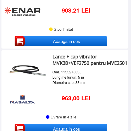
908,21 LEI
Stoc limitat
Adauga in cos
Lance + cap vibrator
MVK38+VEF2750 pentru MVE2501
Cod:
1155275038
Lungime furtun: 5 m
Diametru cap: 38 mm
963,00 LEI
Livrare in 4 zile
Adauga in cos