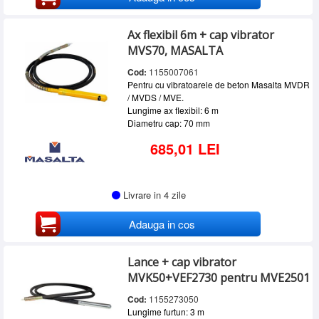
Ax flexibil 6m + cap vibrator
MVS70, MASALTA
Cod:
1155007061
Pentru cu vibratoarele de beton Masalta MVDR
/ MVDS / MVE.
Lungime ax flexibil: 6 m
Diametru cap: 70 mm
685,01 LEI
Livrare in 4 zile
Adauga in cos
Lance + cap vibrator
MVK50+VEF2730 pentru MVE2501
Cod:
1155273050
Lungime furtun: 3 m