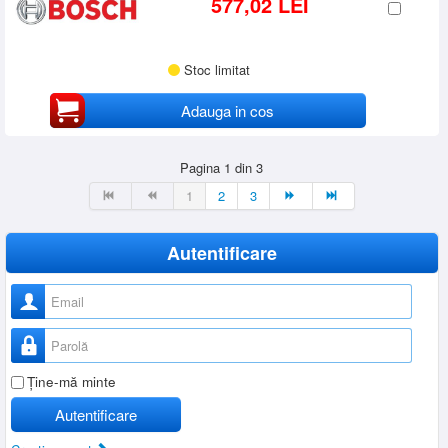
577,02 LEI
Stoc limitat
Adauga in cos
Pagina 1 din 3
1
2
3
Autentificare
Nume utilizator
Parolă
Ţine-mă minte
Autentificare