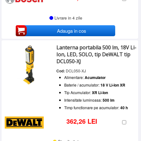
Livrare in 4 zile
Adauga in cos
Lanterna portabila 500 lm, 18V Li-
Ion, LED, SOLO, tip DeWALT tip
DCL050-XJ
Cod:
DCL050-XJ
Alimentare:
Acumulator
Baterie / acumulator:
18 V Li-Ion XR
Tip Acumulator:
XR Li-Ion
Intensitate luminoasa:
500 lm
Timp functionare pe acumulator:
40 h
362,26 LEI