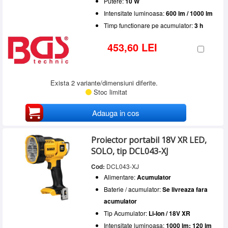
Putere:
10 W
Intensitate luminoasa:
600 lm / 1000 lm
Timp functionare pe acumulator:
3 h
453,60 LEI
Exista 2 variante/dimensiuni diferite.
Stoc limitat
Adauga in cos
Proiector portabil 18V XR LED,
SOLO, tip DCL043-XJ
Cod:
DCL043-XJ
Alimentare:
Acumulator
Baterie / acumulator:
Se livreaza fara
acumulator
Tip Acumulator:
Li-Ion / 18V XR
Intensitate luminoasa:
1000 lm; 120 lm