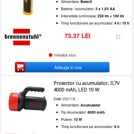
Alimentare:
Baterii
Baterie / acumulator:
3 x 1.5V AA
Intensitate luminoasa:
250 lm + 100 lm
Timp functionare pe acumulator:
4 h / 10 h
73,37 LEI
Intreaba stoc
Adauga in cos
Proiector cu acumulator, 3,7V
4000 mAh, LED 10 W
Cod:
262118
Alimentare:
Acumulator
Tip Acumulator:
4000 mAh
Putere:
10 W
Timp functionare pe acumulator:
6 h