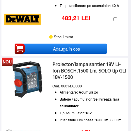
Timp functionare pe acumulator:
40 h
483,21 LEI
Stoc limitat
Adauga in cos
NOU
Proiector/lampa santier 18V Li-
Ion BOSCH,1500 Lm, SOLO tip GLI
18V-1500
Cod:
06014A8000
Alimentare:
Acumulator
Baterie / acumulator:
Se livreaza fara
acumulator
Tip Acumulator:
18V
Intensitate luminoasa:
1500 lm; 800 lm