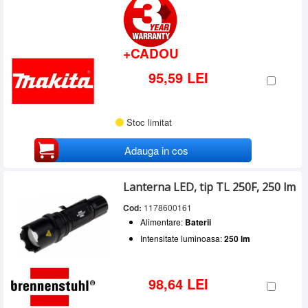
+CADOU
95,59 LEI
Stoc limitat
Adauga in cos
Lanterna LED, tip TL 250F, 250 lm
Cod:
1178600161
Alimentare:
Baterii
Intensitate luminoasa:
250 lm
98,64 LEI