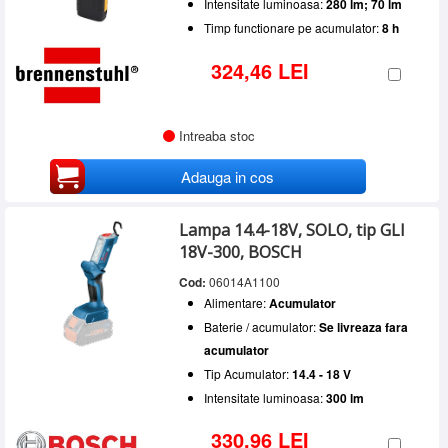
Intensitate luminoasa:
280 lm; 70 lm
Timp functionare pe acumulator:
8 h
324,46 LEI
Intreaba stoc
Adauga in cos
Lampa 14.4-18V, SOLO, tip GLI
18V-300, BOSCH
Cod:
06014A1100
Alimentare:
Acumulator
Baterie / acumulator:
Se livreaza fara
acumulator
Tip Acumulator:
14.4 - 18 V
Intensitate luminoasa:
300 lm
330,96 LEI