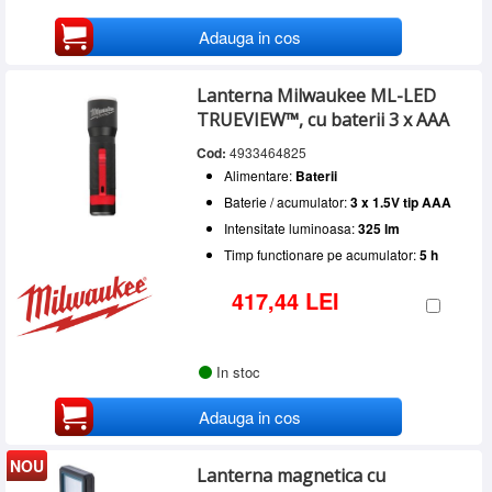
Adauga in cos
Lanterna Milwaukee ML-LED
TRUEVIEW™, cu baterii 3 x AAA
Cod:
4933464825
Alimentare:
Baterii
Baterie / acumulator:
3 x 1.5V tip AAA
Intensitate luminoasa:
325 lm
Timp functionare pe acumulator:
5 h
417,44 LEI
In stoc
Adauga in cos
NOU
Lanterna magnetica cu