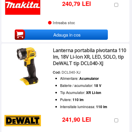
240,79 LEI
Intreaba stoc
Adauga in cos
Lanterna portabila pivotanta 110
lm, 18V Li-Ion XR, LED, SOLO, tip
DeWALT tip DCL040-XJ
Cod:
DCL040-XJ
Alimentare:
Acumulator
Baterie / acumulator:
18 V
Tip Acumulator:
XR Li-Ion
Putere:
110 lm
Intensitate luminoasa:
110 lm
241,90 LEI