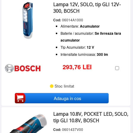
Lampa 12V, SOLO, tip GLI 12V-
300, BOSCH
Cod:
06014A1000
Alimentare:
Acumulator
Baterie / acumulator:
Se livreaza fara
acumulator
Tip Acumulator:
12 V
Intensitate luminoasa:
300 lm
293,76 LEI
Stoc limitat
Adauga in cos
Lampa 10.8V, POCKET LED, SOLO,
tip GLI 10.8V, BOSCH
Cod:
0601437V00