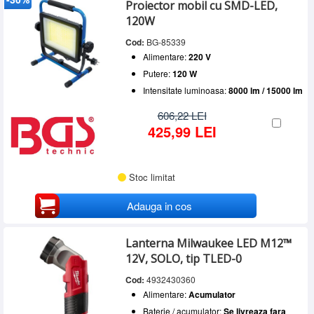
Proiector mobil cu SMD-LED,
120W
Cod:
BG-85339
Alimentare:
220 V
Putere:
120 W
Intensitate luminoasa:
8000 lm / 15000 lm
606,22 LEI
425,99 LEI
Stoc limitat
Adauga in cos
Lanterna Milwaukee LED M12™
12V, SOLO, tip TLED-0
Cod:
4932430360
Alimentare:
Acumulator
Baterie / acumulator:
Se livreaza fara