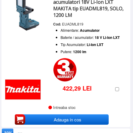
acumulatori 18V Li-Ion LXT
MAKITA tip EUADML819, SOLO,
1200 LM
Cod:
EUADML819
Alimentare:
Acumulator
Baterie / acumulator:
18 V Li-Ion LXT
Tip Acumulator:
Li-Ion LXT
Putere:
1200 lm
422,29 LEI
Intreaba stoc
Adauga in cos
-30%