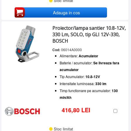
Stoc limitat
Adauga in cos
Proiector/lampa santier 10.8-12V,
330 Lm, SOLO, tip GLI 12V-330,
BOSCH
Cod:
06014A0000
Alimentare:
Acumulator
Baterie / acumulator:
Se livreaza fara
acumulator
Tip Acumulator:
10.8-12V
Intensitate luminoasa:
330 lm
Timp functionare pe acumulator:
130
min/Ah
416,80 LEI
Stoc limitat