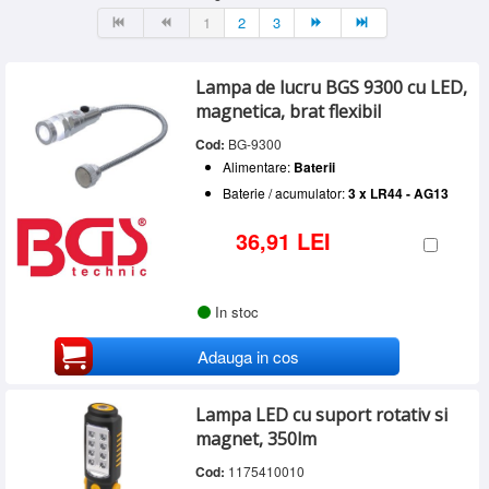
Alimentare
BOSCH
(10)
SERVICE
1
2
3
220 V
(1)
BRENNENSTUHL
(4)
Acumulator
(53)
INCHIRIERI
DEWALT
(6)
Acumulator + 220 V
(2)
FAR TOOLS
(1)
Lampa de lucru BGS 9300 cu LED,
BLOG
Baterii
(5)
MAKITA
(8)
magnetica, brat flexibil
MILWAUKEE
(23)
CONTACT
STIHL
(1)
Cod:
BG-9300
AUTENTIFICARE
TEHNIK
(2)
Alimentare:
Baterii
Baterie / acumulator:
3 x LR44 - AG13
36,91 LEI
In stoc
Adauga in cos
Lampa LED cu suport rotativ si
magnet, 350lm
Cod:
1175410010