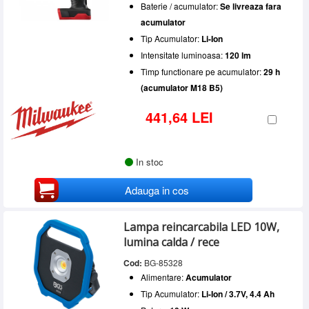
Baterie / acumulator:
Se livreaza fara
acumulator
Tip Acumulator:
Li-Ion
Intensitate luminoasa:
120 lm
Timp functionare pe acumulator:
29 h
(acumulator M18 B5)
441,64 LEI
In stoc
Adauga in cos
Lampa reincarcabila LED 10W,
lumina calda / rece
Cod:
BG-85328
Alimentare:
Acumulator
Tip Acumulator:
Li-Ion / 3.7V, 4.4 Ah