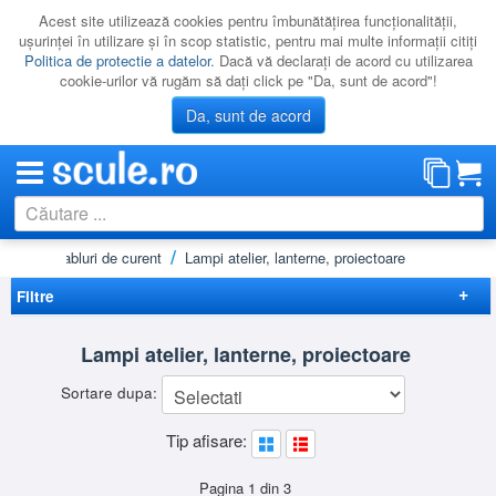
Acest site utilizează cookies pentru îmbunătăţirea funcţionalităţii,
uşurinţei în utilizare şi în scop statistic, pentru mai multe informaţii citiţi
Politica de protectie a datelor
. Dacă vă declaraţi de acord cu utilizarea
cookie-urilor vă rugăm să daţi click pe "Da, sunt de acord"!
Da, sunt de acord
ibuitoare, cabluri de curent
Lampi atelier, lanterne, proiectoare
CATEGORII
PROMOTII
Filtre
NOUTATI
Elimina filtrele
Lampi atelier, lanterne, proiectoare
RESIGILATE
Disponibilitate
Sortare dupa:
LICHIDARE
Cadou
(6)
Preț
Promotie
(3)
Tip afisare:
CATALOAGE
-
Nou
(3)
Brand
PRODUCATORI
BGS
(6)
Pagina 1 din 3