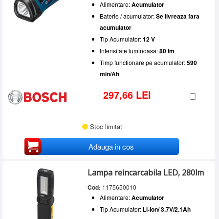
Alimentare:
Acumulator
Baterie / acumulator:
Se livreaza fara
acumulator
Tip Acumulator:
12 V
Intensitate luminoasa:
80 lm
Timp functionare pe acumulator:
590
min/Ah
297,66 LEI
Stoc limitat
Adauga in cos
Lampa reincarcabila LED, 280lm
Cod:
1175650010
Alimentare:
Acumulator
Tip Acumulator:
Li-Ion/ 3.7V/2.1Ah