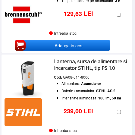
Timp functionare pe acumulator:
3 h
129,63 LEI
Intreaba stoc
Adauga in cos
Lanterna, sursa de alimentare si
incarcator STIHL, tip PS 1.0
Cod:
GA08-011-8000
Alimentare:
Acumulator
Baterie / acumulator:
STIHL AS 2
Intensitate luminoasa:
100 lm; 50 lm
239,00 LEI
Intreaba stoc