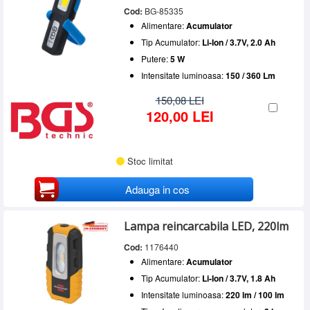
Cod:
BG-85335
Alimentare:
Acumulator
Tip Acumulator:
Li-Ion / 3.7V, 2.0 Ah
Putere:
5 W
Intensitate luminoasa:
150 / 360 Lm
150,08 LEI
120,00 LEI
Stoc limitat
Adauga in cos
Lampa reincarcabila LED, 220lm
Cod:
1176440
Alimentare:
Acumulator
Tip Acumulator:
Li-Ion / 3.7V, 1.8 Ah
Intensitate luminoasa:
220 lm / 100 lm