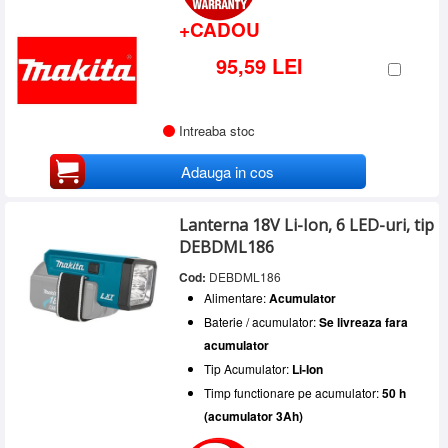
+CADOU
95,59 LEI
Intreaba stoc
Adauga in cos
Lanterna 18V Li-Ion, 6 LED-uri, tip
DEBDML186
Cod:
DEBDML186
Alimentare:
Acumulator
Baterie / acumulator:
Se livreaza fara
acumulator
Tip Acumulator:
Li-Ion
Timp functionare pe acumulator:
50 h
(acumulator 3Ah)