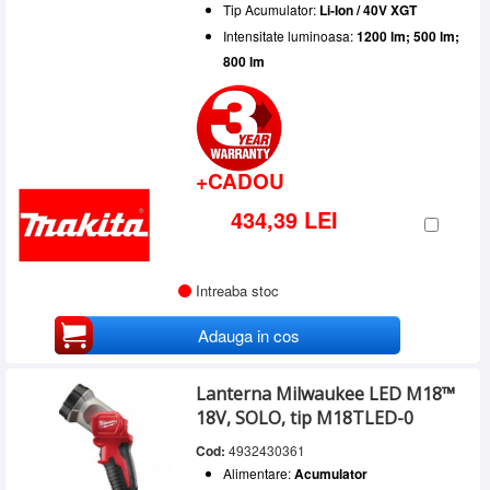
Tip Acumulator:
Li-Ion / 40V XGT
Intensitate luminoasa:
1200 lm; 500 lm;
800 lm
+CADOU
434,39 LEI
Intreaba stoc
Adauga in cos
Lanterna Milwaukee LED M18™
18V, SOLO, tip M18TLED-0
Cod:
4932430361
Alimentare:
Acumulator