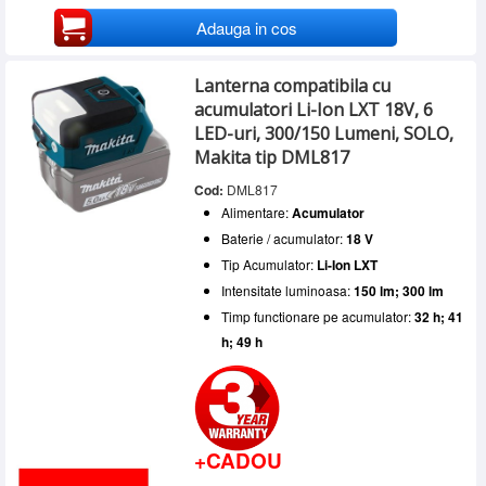
Adauga in cos
Lanterna compatibila cu
acumulatori Li-Ion LXT 18V, 6
LED-uri, 300/150 Lumeni, SOLO,
Makita tip DML817
Cod:
DML817
Alimentare:
Acumulator
Baterie / acumulator:
18 V
Tip Acumulator:
Li-Ion LXT
Intensitate luminoasa:
150 lm; 300 lm
Timp functionare pe acumulator:
32 h; 41
h; 49 h
+CADOU