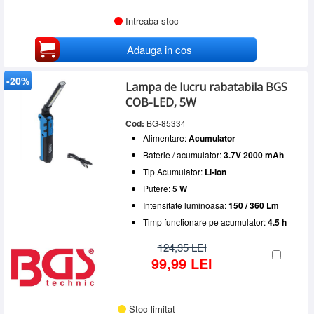
Intreaba stoc
Adauga in cos
-20%
Lampa de lucru rabatabila BGS
COB-LED, 5W
Cod:
BG-85334
Alimentare:
Acumulator
Baterie / acumulator:
3.7V 2000 mAh
Tip Acumulator:
Li-Ion
Putere:
5 W
Intensitate luminoasa:
150 / 360 Lm
Timp functionare pe acumulator:
4.5 h
124,35 LEI
99,99 LEI
Stoc limitat