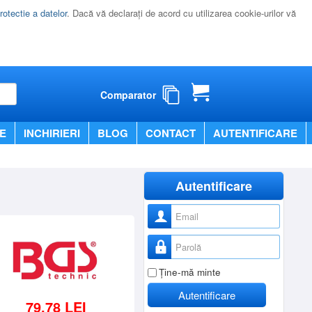
rotectie a datelor
. Dacă vă declaraţi de acord cu utilizarea cookie-urilor vă
Comparator
E
INCHIRIERI
BLOG
CONTACT
AUTENTIFICARE
Autentificare
Nume utilizator
Parolă
Ţine-mă minte
Autentificare
79,78 LEI