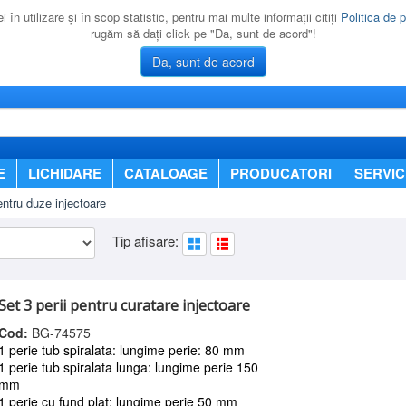
 în utilizare şi în scop statistic, pentru mai multe informaţii citiţi
Politica de p
rugăm să daţi click pe "Da, sunt de acord"!
Da, sunt de acord
E
LICHIDARE
CATALOAGE
PRODUCATORI
SERVIC
ntru duze injectoare
Tip afisare:
Set 3 perii pentru curatare injectoare
Cod:
BG-74575
1 perie tub spiralata: lungime perie: 80 mm
1 perie tub spiralata lunga: lungime perie 150
mm
1 perie cu fund plat: lungime perie 50 mm