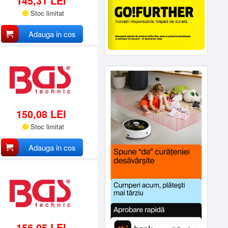
145,31 LEI
Stoc limitat
Adauga in cos
150,08 LEI
Stoc limitat
Adauga in cos
156,05 LEI