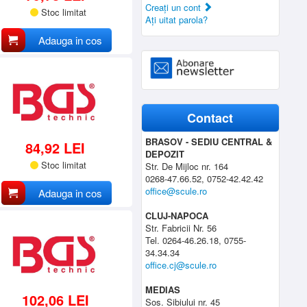
Creaţi un cont
Stoc limitat
Aţi uitat parola?
Adauga in cos
Contact
BRASOV - SEDIU CENTRAL &
84,92 LEI
DEPOZIT
Stoc limitat
Str. De Mijloc nr. 164
0268-47.66.52, 0752-42.42.42
office@scule.ro
Adauga in cos
CLUJ-NAPOCA
Str. Fabricii Nr. 56
Tel. 0264-46.26.18, 0755-
34.34.34
office.cj@scule.ro
MEDIAS
102,06 LEI
Sos. Sibiului nr. 45