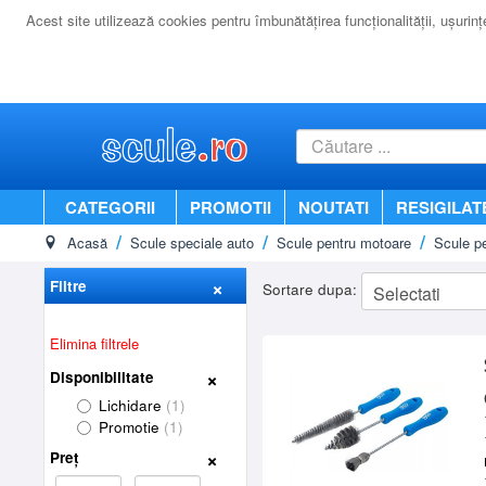
Acest site utilizează cookies pentru îmbunătăţirea funcţionalităţii, uşurinţei
CATEGORII
PROMOTII
NOUTATI
RESIGILAT
Acasă
Scule speciale auto
Scule pentru motoare
Scule pe
Filtre
Sortare dupa:
Elimina filtrele
Disponibilitate
Lichidare
(1)
Promotie
(1)
Preț
-