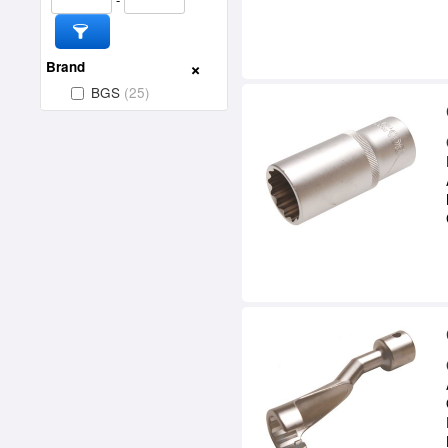
Brand
BGS
(25)