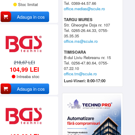
Tel. 0369-44.57.66
Stoc limitat
office.medias@scule.ro
Adauga in cos
TARGU MURES
Str. Gheorghe Doja nr. 107
Tel. 0265-26.44.33, 0755-
35.35.35
office.ms@scule.ro
TIMISOARA
B-dul Liviu Rebreanu nr. 15
218,67 LEI
Tel. 0256-47.80.64, 0755-
104,99 LEI
07.22.10
office.tm@scule.ro
Intreaba stoc
Luni-Vineri: 8:00-17:00
Adauga in cos