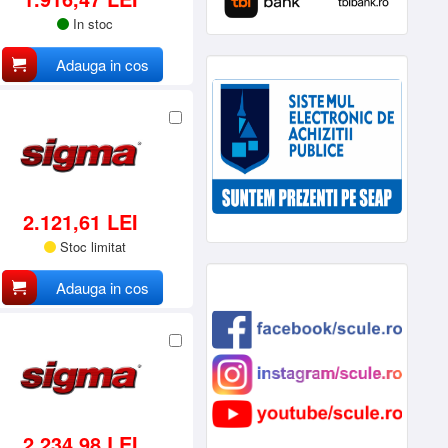
In stoc
Adauga in cos
2.121,61 LEI
Stoc limitat
Adauga in cos
2.234,98 LEI