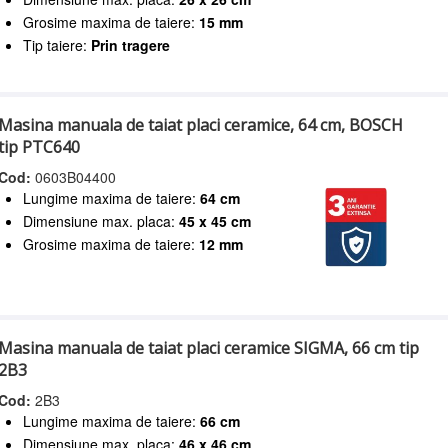
Grosime maxima de taiere:
15 mm
Tip taiere:
Prin tragere
Masina manuala de taiat placi ceramice, 64 cm, BOSCH
tip PTC640
Cod:
0603B04400
Lungime maxima de taiere:
64 cm
Dimensiune max. placa:
45 x 45 cm
Grosime maxima de taiere:
12 mm
Masina manuala de taiat placi ceramice SIGMA, 66 cm tip
2B3
Cod:
2B3
Lungime maxima de taiere:
66 cm
Dimensiune max. placa:
46 x 46 cm