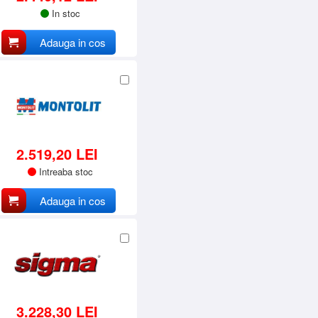
In stoc
Adauga in cos
2.519,20 LEI
Intreaba stoc
Adauga in cos
3.228,30 LEI