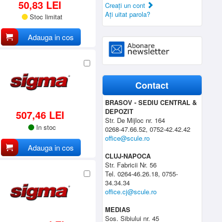
50,83 LEI
Creaţi un cont
Aţi uitat parola?
Stoc limitat
Adauga in cos
Contact
BRASOV - SEDIU CENTRAL &
DEPOZIT
507,46 LEI
Str. De Mijloc nr. 164
In stoc
0268-47.66.52, 0752-42.42.42
office@scule.ro
Adauga in cos
CLUJ-NAPOCA
Str. Fabricii Nr. 56
Tel. 0264-46.26.18, 0755-
34.34.34
office.cj@scule.ro
MEDIAS
Sos. Sibiului nr. 45