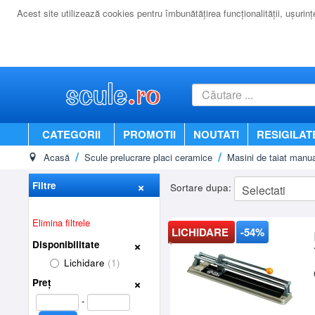
Acest site utilizează cookies pentru îmbunătăţirea funcţionalităţii, uşurinţei
CATEGORII
PROMOTII
NOUTATI
RESIGILAT
Acasă
Scule prelucrare placi ceramice
Masini de taiat manu
Filtre
Sortare dupa:
Elimina filtrele
LICHIDARE
-54%
Disponibilitate
Lichidare
(1)
Preț
-