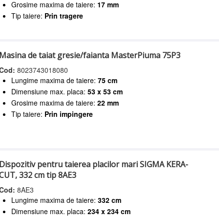
Grosime maxima de taiere:
17 mm
Tip taiere:
Prin tragere
Masina de taiat gresie/faianta MasterPiuma 75P3
Cod:
8023743018080
Lungime maxima de taiere:
75 cm
Dimensiune max. placa:
53 x 53 cm
Grosime maxima de taiere:
22 mm
Tip taiere:
Prin impingere
Dispozitiv pentru taierea placilor mari SIGMA KERA-
CUT, 332 cm tip 8AE3
Cod:
8AE3
Lungime maxima de taiere:
332 cm
Dimensiune max. placa:
234 x 234 cm