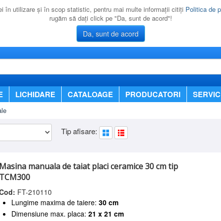
 în utilizare şi în scop statistic, pentru mai multe informaţii citiţi
Politica de p
rugăm să daţi click pe "Da, sunt de acord"!
Da, sunt de acord
E
LICHIDARE
CATALOAGE
PRODUCATORI
SERVIC
ale
Tip afisare:
Masina manuala de taiat placi ceramice 30 cm tip
TCM300
Cod:
FT-210110
Lungime maxima de taiere:
30 cm
Dimensiune max. placa:
21 x 21 cm