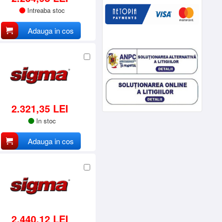
Intreaba stoc
Adauga in cos
2.321,35 LEI
In stoc
Adauga in cos
2.440,12 LEI