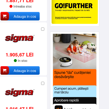
1.857,71 LEI
Intreaba stoc
Adauga in cos
1.905,67 LEI
In stoc
Adauga in cos
1.916,47 LEI