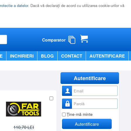
rotectie a datelor
. Dacă vă declaraţi de acord cu utilizarea cookie-urilor vă
Comparator
E
INCHIRIERI
BLOG
CONTACT
AUTENTIFICARE
Autentificare
Nume utilizator
Parolă
Ţine-mă minte
Autentificare
110,70 LEI