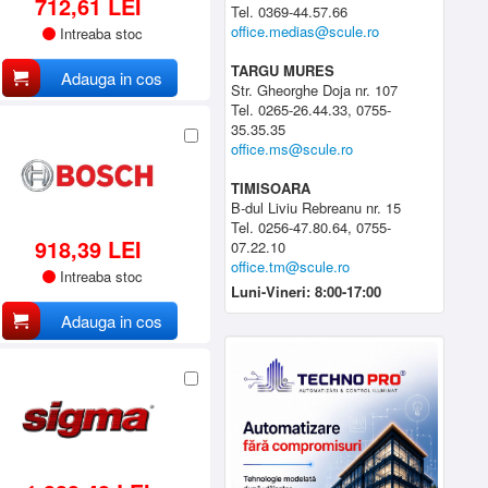
712,61 LEI
Tel. 0369-44.57.66
office.medias@scule.ro
Intreaba stoc
TARGU MURES
Adauga in cos
Str. Gheorghe Doja nr. 107
Tel. 0265-26.44.33, 0755-
35.35.35
office.ms@scule.ro
TIMISOARA
B-dul Liviu Rebreanu nr. 15
Tel. 0256-47.80.64, 0755-
918,39 LEI
07.22.10
office.tm@scule.ro
Intreaba stoc
Luni-Vineri: 8:00-17:00
Adauga in cos