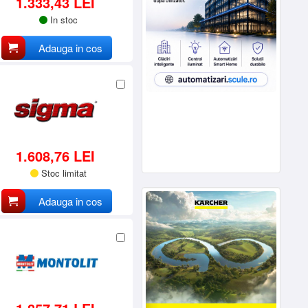
1.333,43 LEI
In stoc
Adauga in cos
1.608,76 LEI
Stoc limitat
Adauga in cos