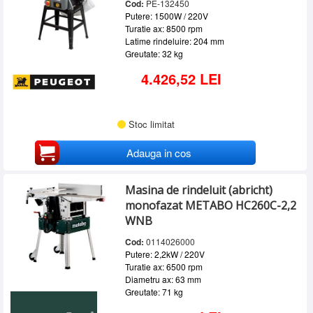
Cod:
PE-132450
Putere: 1500W / 220V
Turatie ax: 8500 rpm
Latime rindeluire: 204 mm
Greutate: 32 kg
4.426,52 LEI
Stoc limitat
Adauga in cos
Masina de rindeluit (abricht)
monofazat METABO HC260C-2,2
WNB
Cod:
0114026000
Putere: 2,2kW / 220V
Turatie ax: 6500 rpm
Diametru ax: 63 mm
Greutate: 71 kg