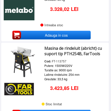
3.328,02 LEI
Intreaba stoc
Adauga in cos
Masina de rindeluit (abricht) cu
suport tip PTH254B, FarTools
Cod:
FT-113757
Putere: 1500W/220V
Turatie ax: 9000 rpm
Latime rindeluire: 254 mm
Greutate: 33,5 kg
3.423,85 LEI
Stoc limitat