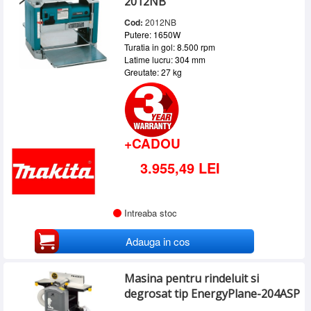
2012NB
Cod:
2012NB
Putere: 1650W
Turatia in gol: 8.500 rpm
Latime lucru: 304 mm
Greutate: 27 kg
+CADOU
3.955,49 LEI
Intreaba stoc
Adauga in cos
Masina pentru rindeluit si
degrosat tip EnergyPlane-204ASP