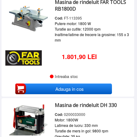
Masina de rindeluit FAR TOOLS
FAR TOOLS
(3)
SERVICE
RB1800D
MAKITA
(1)
INCHIRIERI
METABO
(3)
Cod:
FT-113395
PEUGEOT
(2)
Putere motor: 1800 W
BLOG
Turatie ax cutite: 12000 rpm
Inaltime/latime de trecere la grosime: 155 x 3
CONTACT
mm
AUTENTIFICARE
1.801,90 LEI
Intreaba stoc
Adauga in cos
Masina de rindeluit DH 330
Cod:
0200033000
Motor: 1800W
Latimea de lucru: 330 mm
Turatie de mers in gol: 9800 rpm
Greutate: 35 kg