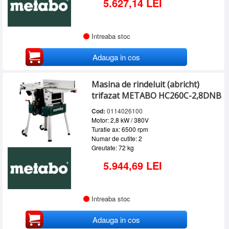
5.627,14 LEI
Intreaba stoc
Adauga in cos
Masina de rindeluit (abricht)
trifazat METABO HC260C-2,8DNB
Cod:
0114026100
Motor: 2,8 kW / 380V
Turatie ax: 6500 rpm
Numar de cutite: 2
Greutate: 72 kg
5.944,69 LEI
Intreaba stoc
Adauga in cos