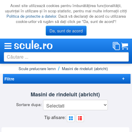
Acest site utilizează cookies pentru îmbunătăţirea funcţionalităţii,
uşurinţei în utilizare şi în scop statistic, pentru mai multe informaţii citiţi
Politica de protectie a datelor
. Dacă vă declaraţi de acord cu utilizarea
cookie-urilor vă rugăm să daţi click pe "Da, sunt de acord"!
Da, sunt de acord
Acasă
Scule prelucrare lemn
Masini de rindeluit (abricht)
CATEGORII
PROMOTII
Filtre
NOUTATI
Elimina filtrele
Masini de rindeluit (abricht)
RESIGILATE
Disponibilitate
Sortare dupa:
LICHIDARE
Cadou
(1)
Preț
Tip afisare:
CATALOAGE
-
Brand
PRODUCATORI
DEWALT
(2)