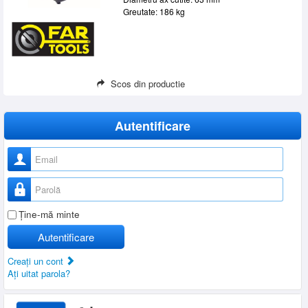
Greutate: 186 kg
Scos din productie
Autentificare
Nume utilizator
Parolă
Ţine-mă minte
Autentificare
Creaţi un cont
Aţi uitat parola?