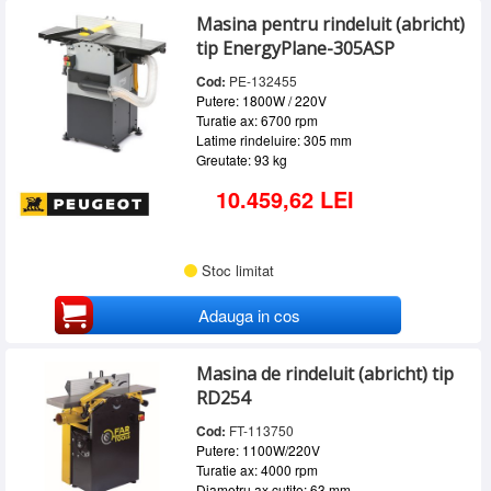
Masina pentru rindeluit (abricht)
tip EnergyPlane-305ASP
Cod:
PE-132455
Putere: 1800W / 220V
Turatie ax: 6700 rpm
Latime rindeluire: 305 mm
Greutate: 93 kg
10.459,62 LEI
Stoc limitat
Adauga in cos
Masina de rindeluit (abricht) tip
RD254
Cod:
FT-113750
Putere: 1100W/220V
Turatie ax: 4000 rpm
Diametru ax cutite: 63 mm