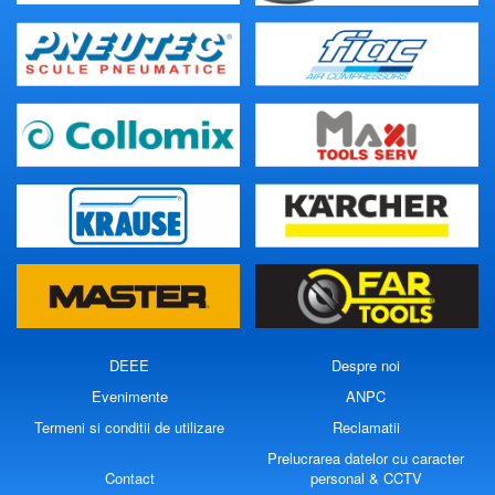
DEEE
Despre noi
Evenimente
ANPC
Termeni si conditii de utilizare
Reclamatii
Prelucrarea datelor cu caracter
Contact
personal & CCTV