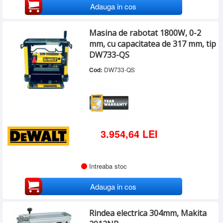
Adauga in cos
Masina de rabotat 1800W, 0-2
mm, cu capacitatea de 317 mm, tip
DW733-QS
Cod:
DW733-QS
3.954,64 LEI
Intreaba stoc
Adauga in cos
Rindea electrica 304mm, Makita