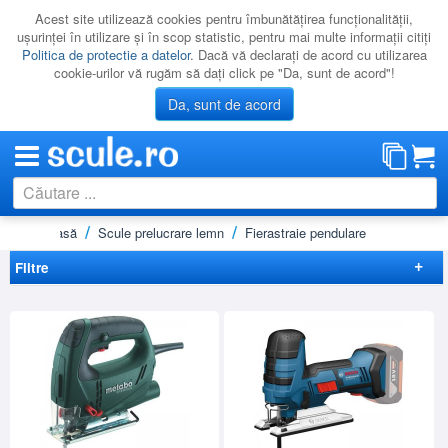
Acest site utilizează cookies pentru îmbunătăţirea funcţionalităţii,
uşurinţei în utilizare şi în scop statistic, pentru mai multe informaţii citiţi
Politica de protectie a datelor
. Dacă vă declaraţi de acord cu utilizarea
cookie-urilor vă rugăm să daţi click pe "Da, sunt de acord"!
Da, sunt de acord
Acasă
Scule prelucrare lemn
Fierastraie pendulare
CATEGORII
PROMOTII
Filtre
NOUTATI
Elimina filtrele
RESIGILATE
Preț
LICHIDARE
-
Brand
CATALOAGE
BLACK&DECKER
(1)
PRODUCATORI