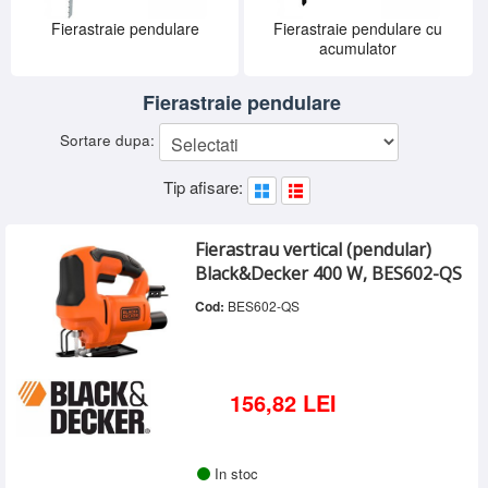
SERVICE
Fierastraie pendulare
Fierastraie pendulare cu
acumulator
INCHIRIERI
BLOG
Fierastraie pendulare
CONTACT
Sortare dupa:
AUTENTIFICARE
Tip afisare:
Fierastrau vertical (pendular)
Black&Decker 400 W, BES602-QS
Cod:
BES602-QS
156,82 LEI
In stoc