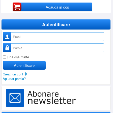
Adauga in cos
Autentificare
Nume utilizator
Parolă
Ţine-mă minte
Autentificare
Creaţi un cont
Aţi uitat parola?