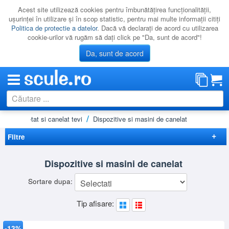
Acest site utilizează cookies pentru îmbunătăţirea funcţionalităţii,
uşurinţei în utilizare şi în scop statistic, pentru mai multe informaţii citiţi
Politica de protectie a datelor
. Dacă vă declaraţi de acord cu utilizarea
cookie-urilor vă rugăm să daţi click pe "Da, sunt de acord"!
Da, sunt de acord
pentru filetat si canelat tevi
Dispozitive si masini de canelat
CATEGORII
PROMOTII
Filtre
NOUTATI
Elimina filtrele
Dispozitive si masini de canelat
RESIGILATE
Disponibilitate
Sortare dupa:
LICHIDARE
Promotie
(5)
Preț
Tip afisare:
CATALOAGE
-
Brand
PRODUCATORI
ROTHENBERGER
(5)
-13%