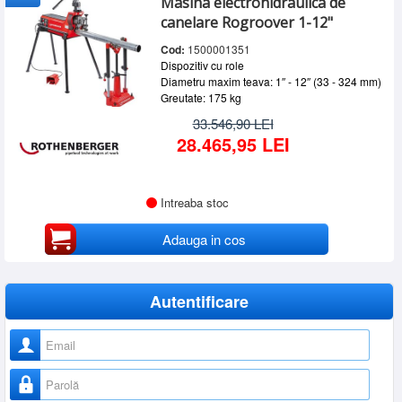
Masina electrohidraulica de
canelare Rogroover 1-12"
Cod:
1500001351
Dispozitiv cu role
Diametru maxim teava: 1″ - 12″ (33 - 324 mm)
Greutate: 175 kg
33.546,90 LEI
28.465,95 LEI
Intreaba stoc
Adauga in cos
Autentificare
Nume utilizator
Parolă