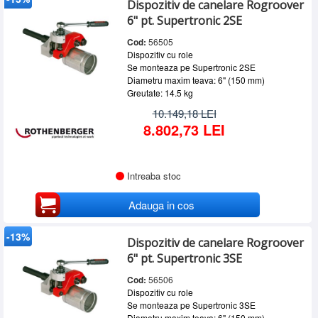
Dispozitiv de canelare Rogroover
SERVICE
6" pt. Supertronic 2SE
INCHIRIERI
Cod:
56505
Dispozitiv cu role
BLOG
Se monteaza pe Supertronic 2SE
Diametru maxim teava: 6" (150 mm)
CONTACT
Greutate: 14.5 kg
AUTENTIFICARE
10.149,18 LEI
8.802,73 LEI
Intreaba stoc
Adauga in cos
-13%
Dispozitiv de canelare Rogroover
6" pt. Supertronic 3SE
Cod:
56506
Dispozitiv cu role
Se monteaza pe Supertronic 3SE
Diametru maxim teava: 6" (150 mm)