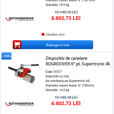
Greutate: 14.5 kg
10.149,18 LEI
8.802,73 LEI
Intreaba stoc
Adauga in cos
-13%
Dispozitiv de canelare
ROGROOVER 6" pt. Supertronic 4S
Cod:
56507
Dispozitiv cu role
Se monteaza pe Supertronic 4S
Diametru maxim teava: 6" (150mm)
Greutate: 14.5 kg
10.149,18 LEI
8.802,73 LEI