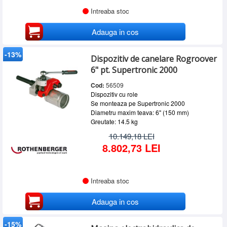
Intreaba stoc
Adauga in cos
-13%
Dispozitiv de canelare Rogroover
6" pt. Supertronic 2000
Cod:
56509
Dispozitiv cu role
Se monteaza pe Supertronic 2000
Diametru maxim teava: 6" (150 mm)
Greutate: 14.5 kg
10.149,18 LEI
8.802,73 LEI
Intreaba stoc
Adauga in cos
-15%