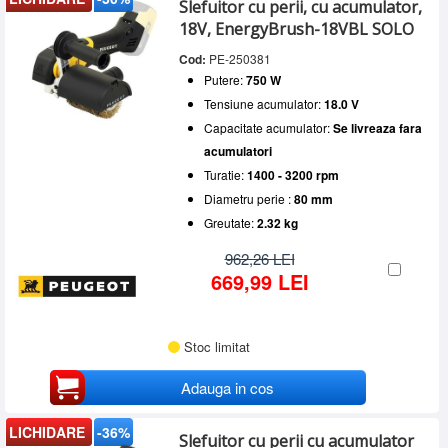
Putere
Slefuitor cu perii, cu acumulator,
SERVICE
Sub 1000 W
(2)
18V, EnergyBrush-18VBL SOLO
Tensiune acumulator
INCHIRIERI
Cod:
PE-250381
18.0 V
(2)
Capacitate acumulator
Putere:
750 W
BLOG
5.0 Ah
(1)
Turatie
Tensiune acumulator:
18.0 V
Se livreaza fara acumulatori
(1)
CONTACT
Reglabila
(2)
Capacitate acumulator:
Se livreaza fara
Diametru perie
AUTENTIFICARE
acumulatori
80
(2)
Turatie:
1400 - 3200 rpm
Diametru perie :
80 mm
Greutate:
2.32 kg
962,26 LEI
669,99 LEI
Stoc limitat
Adauga in cos
LICHIDARE
-36%
Slefuitor cu perii cu acumulator