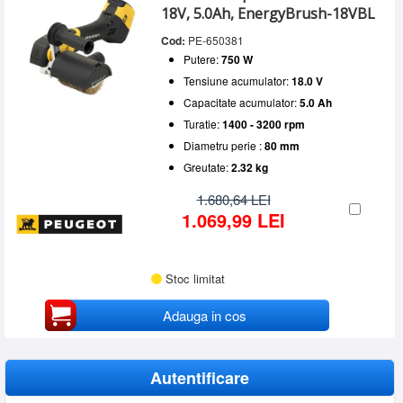
18V, 5.0Ah, EnergyBrush-18VBL
Cod:
PE-650381
Putere:
750 W
Tensiune acumulator:
18.0 V
Capacitate acumulator:
5.0 Ah
Turatie:
1400 - 3200 rpm
Diametru perie :
80 mm
Greutate:
2.32 kg
1.680,64 LEI
1.069,99 LEI
Stoc limitat
Adauga in cos
Autentificare