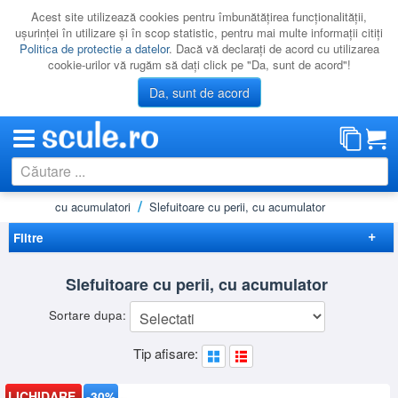
Acest site utilizează cookies pentru îmbunătăţirea funcţionalităţii,
uşurinţei în utilizare şi în scop statistic, pentru mai multe informaţii citiţi
Politica de protectie a datelor
. Dacă vă declaraţi de acord cu utilizarea
cookie-urilor vă rugăm să daţi click pe "Da, sunt de acord"!
Da, sunt de acord
Slefuitoare cu acumulatori
Slefuitoare cu perii, cu acumulator
CATEGORII
PROMOTII
Filtre
NOUTATI
Elimina filtrele
Slefuitoare cu perii, cu acumulator
RESIGILATE
Disponibilitate
Sortare dupa:
LICHIDARE
Lichidare
(2)
Preț
Tip afisare:
CATALOAGE
-
Brand
PRODUCATORI
PEUGEOT
(2)
LICHIDARE
-30%