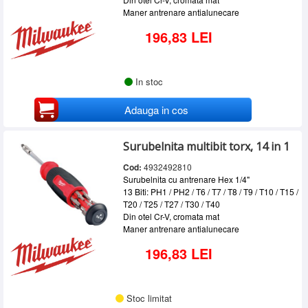
Maner antrenare antialunecare
196,83 LEI
In stoc
Adauga in cos
Surubelnita multibit torx, 14 in 1
Cod:
4932492810
Surubelnita cu antrenare Hex 1/4"
13 Biti:
PH1 / PH2 / T6 / T7 / T8 / T9 / T10 / T15 /
T20 / T25 / T27 / T30 / T40
Din otel Cr-V, cromata mat
Maner antrenare antialunecare
196,83 LEI
Stoc limitat