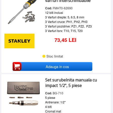
varfuri interschimbabile
Cod:
FMHT0-62690
12 biti inclusi
3 Varfuri drepte: 5, 6.5, 8 mm
3 Varfuri cruce: PH1, PH2, PH3
3 Varfuri pozidrive: PZ1, PZ2, PZ3
3 Varfuri torx: T10, T15, T20
73,45 LEI
Stoc limitat
Adauga in cos
Set surubelnita manuala cu
impact 1/2", 5 piese
Cod:
BG-710
5 piese
Antrenare: 1/2"
4 biti
Cromat mat