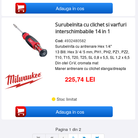
Adauga in cos
Surubelnita cu clichet si varfuri
interschimbabile 14 in 1
Cod:
4932480582
Surubelnita cu antrenare Hex 1/4"
13 Biti: Hex 3/ 4/ 5 mm, PH1, PH2, PZ1, PZ2,
T10, T15, T20, T25, SL 0,8 x 5,5, SL 1,2 x 6,5
Din otel Cr-V, cromata mat
Maner antrenare cu clichet stanga/dreapta
225,74 LEI
Stoc limitat
Adauga in cos
Pagina 1 din 2
1
2