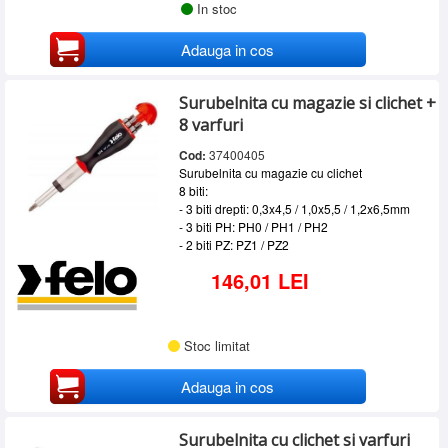
In stoc
Adauga in cos
Surubelnita cu magazie si clichet +
8 varfuri
Cod:
37400405
Surubelnita cu magazie cu clichet
8 biti:
- 3 biti drepti: 0,3x4,5 / 1,0x5,5 / 1,2x6,5mm
- 3 biti PH: PH0 / PH1 / PH2
- 2 biti PZ: PZ1 / PZ2
146,01 LEI
Stoc limitat
Adauga in cos
Surubelnita cu clichet si varfuri