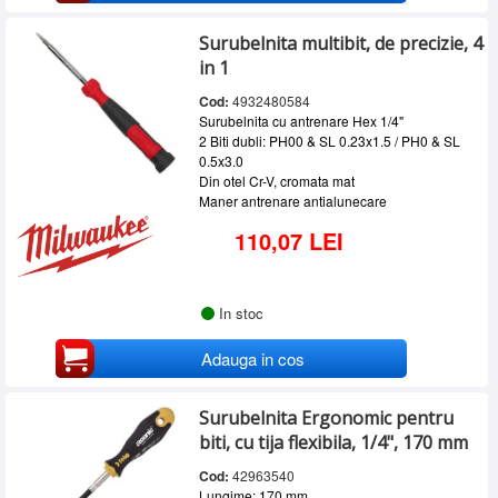
Surubelnita multibit, de precizie, 4
in 1
Cod:
4932480584
Surubelnita cu antrenare Hex 1/4"
2 Biti dubli:
PH00 & SL 0.23x1.5 / PH0 & SL
0.5x3.0
Din otel Cr-V, cromata mat
Maner antrenare antialunecare
110,07 LEI
In stoc
Adauga in cos
Surubelnita Ergonomic pentru
biti, cu tija flexibila, 1/4", 170 mm
Cod:
42963540
Lungime: 170 mm