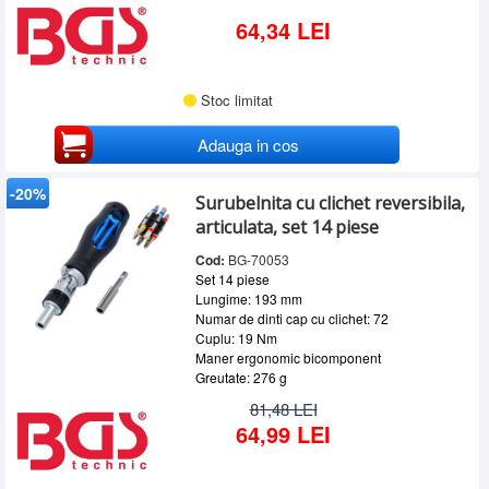
64,34 LEI
Stoc limitat
Adauga in cos
-20%
Surubelnita cu clichet reversibila,
articulata, set 14 piese
Cod:
BG-70053
Set 14 piese
Lungime: 193 mm
Numar de dinti cap cu clichet: 72
Cuplu: 19 Nm
Maner ergonomic bicomponent
Greutate: 276 g
81,48 LEI
64,99 LEI