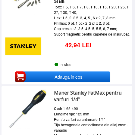
34 biti:
Torx: T 5, T 6, T 7, T 8, T 10, T 15, T 20, T 25, T
27, T 30, T 40;
Hex: 1.5, 2, 2.5, 3, 4, 5 , 6 x 2, 7, 8 mm;
Phillips: 0 pt, 1 pt x 2, 2 pt x 2, 3 pt;
Cap crestat: 3, 3.5, 4.5, 5, 5.5, 6, 7 mm;
Suport magnetic pentru capetele de insurubat.
42,94 LEI
In stoc
Adauga in cos
Maner Stanley FatMax pentru
varfuri 1/4"
Cod:
1-65-490
Lungime tija: 125 mm
Pentru varfuri cu antrenare 1/4"
Tija hexagonala confectionata din aliaj crom -
vanadiu