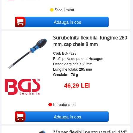
Stoc limitat
Adauga in cos
Surubelnita flexibila, lungime 280
mm, cap cheie 8 mm
Cod:
BG-7828
Profil priza de putere: Hexagon
Deschidere cheie: 8 mm
Lungime totala: 295 mm
Greutate: 170 g
46,29 LEI
Intreaba stoc
Adauga in cos
Maner flexibil pentru varfuri 1/4",