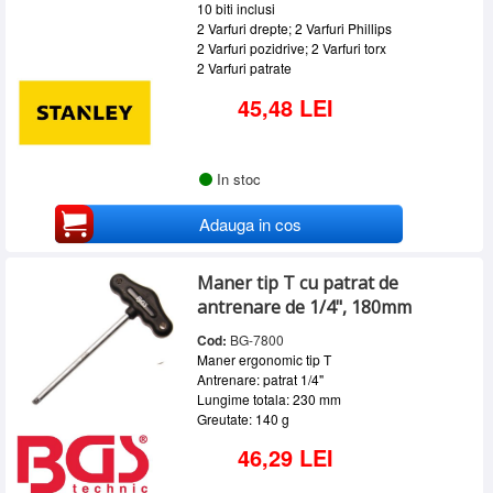
10 biti inclusi
2 Varfuri drepte; 2 Varfuri Phillips
2 Varfuri pozidrive; 2 Varfuri torx
2 Varfuri patrate
45,48 LEI
In stoc
Adauga in cos
Maner tip T cu patrat de
antrenare de 1/4", 180mm
Cod:
BG-7800
Maner ergonomic tip T
Antrenare: patrat 1/4"
Lungime totala: 230 mm
Greutate: 140 g
46,29 LEI