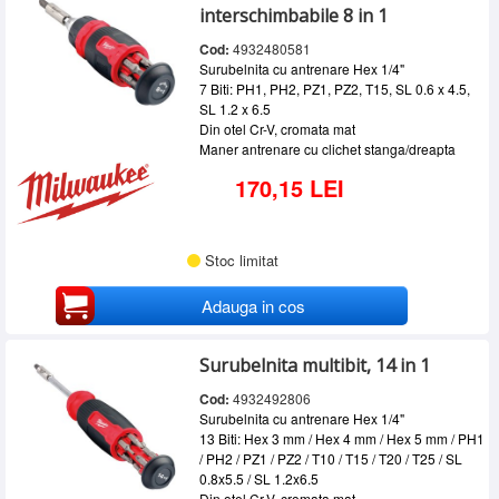
interschimbabile 8 in 1
Cod:
4932480581
Surubelnita cu antrenare Hex 1/4"
7 Biti: PH1, PH2, PZ1, PZ2, T15, SL 0.6 x 4.5,
SL 1.2 x 6.5
Din otel Cr-V, cromata mat
Maner antrenare cu clichet stanga/dreapta
170,15 LEI
Stoc limitat
Adauga in cos
Surubelnita multibit, 14 in 1
Cod:
4932492806
Surubelnita cu antrenare Hex 1/4"
13 Biti:
Hex 3 mm / Hex 4 mm / Hex 5 mm / PH1
/ PH2 / PZ1 / PZ2 / T10 / T15 / T20 / T25 / SL
0.8x5.5 / SL 1.2x6.5
Din otel Cr-V, cromata mat