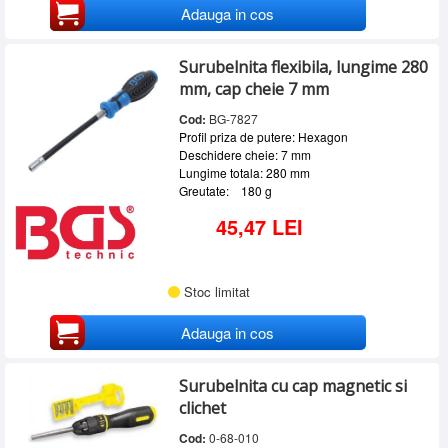
Adauga in cos
Surubelnita flexibila, lungime 280
mm, cap cheie 7 mm
Cod:
BG-7827
Profil priza de putere: Hexagon
Deschidere cheie: 7 mm
Lungime totala: 280 mm
Greutate: 180 g
45,47 LEI
Stoc limitat
Adauga in cos
Surubelnita cu cap magnetic si
clichet
Cod:
0-68-010