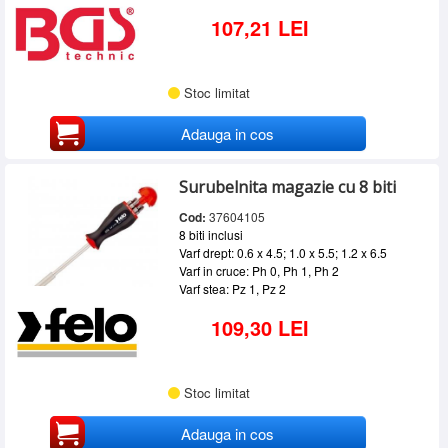
107,21 LEI
Stoc limitat
Adauga in cos
Surubelnita magazie cu 8 biti
Cod:
37604105
8 biti inclusi
Varf drept: 0.6 x 4.5; 1.0 x 5.5; 1.2 x 6.5
Varf in cruce: Ph 0, Ph 1, Ph 2
Varf stea: Pz 1, Pz 2
109,30 LEI
Stoc limitat
Adauga in cos