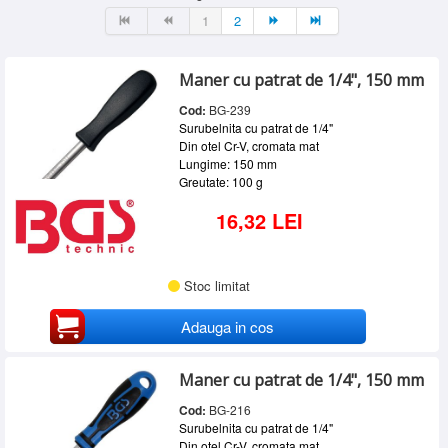
FELO
(4)
SERVICE
1
2
MILWAUKEE
(6)
INCHIRIERI
STANLEY
(8)
Maner cu patrat de 1/4", 150 mm
BLOG
Cod:
BG-239
CONTACT
Surubelnita cu patrat de 1/4"
Din otel Cr-V, cromata mat
AUTENTIFICARE
Lungime: 150 mm
Greutate: 100 g
16,32 LEI
Stoc limitat
Adauga in cos
Maner cu patrat de 1/4", 150 mm
Cod:
BG-216
Surubelnita cu patrat de 1/4"
Din otel Cr-V, cromata mat