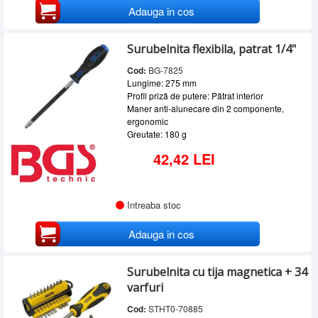
Adauga in cos
Surubelnita flexibila, patrat 1/4"
Cod:
BG-7825
Lungime: 275 mm
Profil priză de putere: Pătrat interior
Maner anti-alunecare din 2 componente,
ergonomic
Greutate: 180 g
42,42 LEI
Intreaba stoc
Adauga in cos
Surubelnita cu tija magnetica + 34
varfuri
Cod:
STHT0-70885