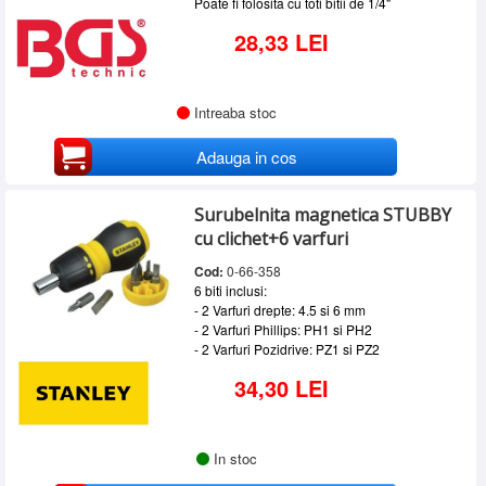
Poate fi folosita cu toti bitii de 1/4"
28,33 LEI
Intreaba stoc
Adauga in cos
Surubelnita magnetica STUBBY
cu clichet+6 varfuri
Cod:
0-66-358
6 biti inclusi:
- 2 Varfuri drepte: 4.5 si 6 mm
- 2 Varfuri Phillips: PH1 si PH2
- 2 Varfuri Pozidrive: PZ1 si PZ2
34,30 LEI
In stoc