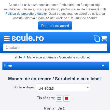
Acest site utilizează cookies pentru îmbunătăţirea funcţionalităţii,
uşurinţei în utilizare şi în scop statistic, pentru mai multe informaţii citiţi
Politica de protectie a datelor
. Dacă vă declaraţi de acord cu utilizarea
cookie-urilor vă rugăm să daţi click pe "Da, sunt de acord"!
Da, sunt de acord
i de surubelnite
Manere de antrenare / Surubelnite cu clichet
CATEGORII
PROMOTII
Filtre
NOUTATI
Elimina filtrele
Manere de antrenare / Surubelnite cu clichet
RESIGILATE
Disponibilitate
Sortare dupa:
LICHIDARE
Promotie
(1)
Preț
Tip afisare:
CATALOAGE
-
Brand
PRODUCATORI
BGS
(16)
Pagina 1 din 2