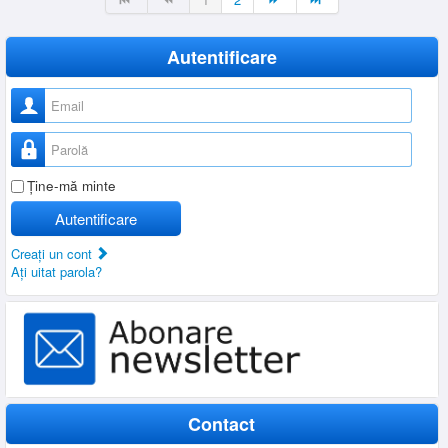
Autentificare
Nume utilizator
Parolă
Ţine-mă minte
Autentificare
Creaţi un cont
Aţi uitat parola?
Contact