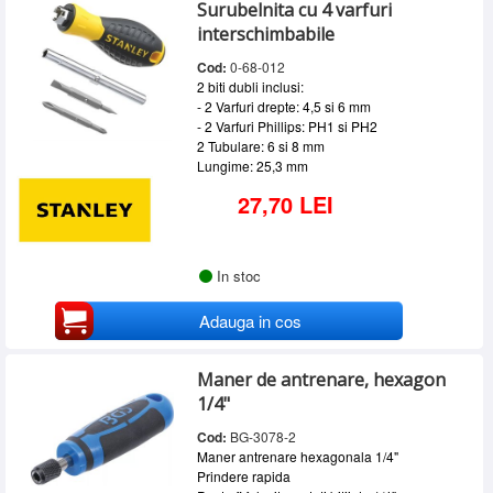
Surubelnita cu 4 varfuri
interschimbabile
Cod:
0-68-012
2 biti dubli inclusi:
- 2 Varfuri drepte: 4,5 si 6 mm
- 2 Varfuri Phillips: PH1 si PH2
2 Tubulare: 6 si 8 mm
Lungime: 25,3 mm
27,70 LEI
In stoc
Adauga in cos
Maner de antrenare, hexagon
1/4"
Cod:
BG-3078-2
Maner antrenare hexagonala 1/4"
Prindere rapida