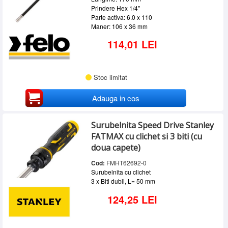
Prindere Hex 1/4"
Parte activa: 6.0 x 110
Maner: 106 x 36 mm
114,01 LEI
Stoc limitat
Adauga in cos
Surubelnita Speed Drive Stanley
FATMAX cu clichet si 3 biti (cu
doua capete)
Cod:
FMHT62692-0
Surubelnita cu clichet
3 x Biti dubli, L= 50 mm
124,25 LEI