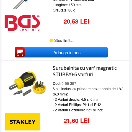
Lungime: 150 mm
Greutate: 80 g
20,58 LEI
Stoc limitat
Adauga in cos
Surubelnita cu varf magnetic
STUBBY+6 varfuri
Cod:
0-66-357
6 biti inclusi cu prindere hexagonala de 1/4"
(6.3 mm):
- 2 Varfuri drepte: 4.5 si 6 mm
- 2 Varfuri Phillips: PH1 si PH2
- 2 Varfuri Pozidrive: PZ1 si PZ2
21,60 LEI