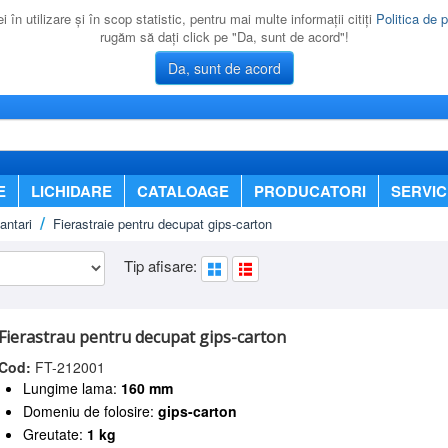
 în utilizare şi în scop statistic, pentru mai multe informaţii citiţi
Politica de p
rugăm să daţi click pe "Da, sunt de acord"!
Da, sunt de acord
E
LICHIDARE
CATALOAGE
PRODUCATORI
SERVIC
antari
Fierastraie pentru decupat gips-carton
Tip afisare:
Fierastrau pentru decupat gips-carton
Cod:
FT-212001
Lungime lama:
160 mm
Domeniu de folosire:
gips-carton
Greutate:
1 kg