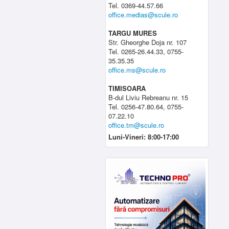
Tel. 0369-44.57.66
office.medias@scule.ro
TARGU MURES
Str. Gheorghe Doja nr. 107
Tel. 0265-26.44.33, 0755-
35.35.35
office.ms@scule.ro
TIMISOARA
B-dul Liviu Rebreanu nr. 15
Tel. 0256-47.80.64, 0755-
07.22.10
office.tm@scule.ro
Luni-Vineri: 8:00-17:00