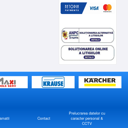
Prelucrarea datelor cu
amatii
Contact
caracter personal &
CCTV