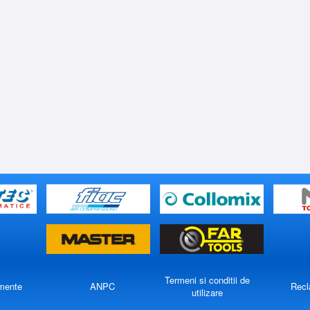
Termeni si conditii de
mente
ANPC
Recl
utilizare