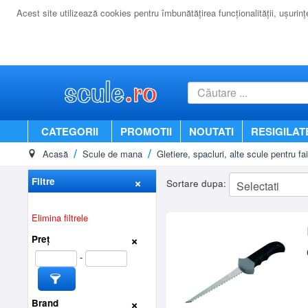
Acest site utilizează cookies pentru îmbunătăţirea funcţionalităţii, uşurinţei
CATEGORII
PROMOTII
NOUTATI
RESIGILAT
Acasă
Scule de mana
Gletiere, spacluri, alte scule pentru fai
Filtre
Sortare dupa:
Elimina filtrele
Preț
-
Brand