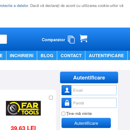
rotectie a datelor
. Dacă vă declaraţi de acord cu utilizarea cookie-urilor vă
Comparator
E
INCHIRIERI
BLOG
CONTACT
AUTENTIFICARE
Autentificare
Nume utilizator
Parolă
Ţine-mă minte
Autentificare
39,63 LEI