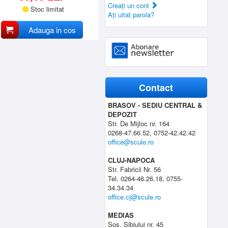
Creaţi un cont
Stoc limitat
Aţi uitat parola?
Adauga in cos
Contact
BRASOV - SEDIU CENTRAL &
DEPOZIT
Str. De Mijloc nr. 164
0268-47.66.52, 0752-42.42.42
office@scule.ro
CLUJ-NAPOCA
Str. Fabricii Nr. 56
Tel. 0264-46.26.18, 0755-
34.34.34
office.cj@scule.ro
MEDIAS
Sos. Sibiului nr. 45