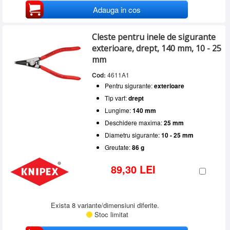
Adauga in cos
Cleste pentru inele de sigurante
exterioare, drept, 140 mm, 10 - 25
mm
Cod:
4611A1
Pentru sigurante:
exterioare
Tip varf:
drept
Lungime:
140 mm
Deschidere maxima:
25 mm
Diametru sigurante:
10 - 25 mm
Greutate:
86 g
89,30 LEI
Exista 8 variante/dimensiuni diferite.
Stoc limitat