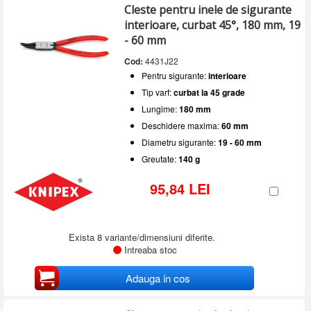
Cleste pentru inele de sigurante
interioare, curbat 45°, 180 mm, 19
- 60 mm
Cod:
4431J22
Pentru sigurante:
interioare
Tip varf:
curbat la 45 grade
Lungime:
180 mm
Deschidere maxima:
60 mm
Diametru sigurante:
19 - 60 mm
Greutate:
140 g
95,84 LEI
Exista 8 variante/dimensiuni diferite.
Intreaba stoc
Adauga in cos