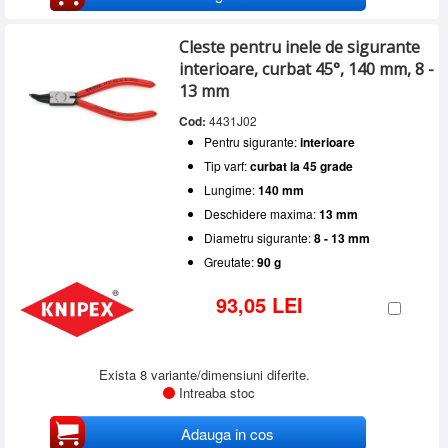
Cleste pentru inele de sigurante
interioare, curbat 45°, 140 mm, 8 -
13 mm
Cod:
4431J02
Pentru sigurante:
interioare
Tip varf:
curbat la 45 grade
Lungime:
140 mm
Deschidere maxima:
13 mm
Diametru sigurante:
8 - 13 mm
Greutate:
90 g
93,05 LEI
Exista 8 variante/dimensiuni diferite.
Intreaba stoc
Adauga in cos