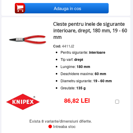
Adauga in cos
Cleste pentru inele de sigurante
interioare, drept, 180 mm, 19 - 60
mm
Cod:
4411J2
Pentru sigurante:
interioare
Tip varf:
drept
Lungime:
180 mm
Deschidere maxima:
60 mm
Diametru sigurante:
19 - 60 mm
Greutate:
135 g
86,82 LEI
Exista 8 variante/dimensiuni diferite.
Intreaba stoc