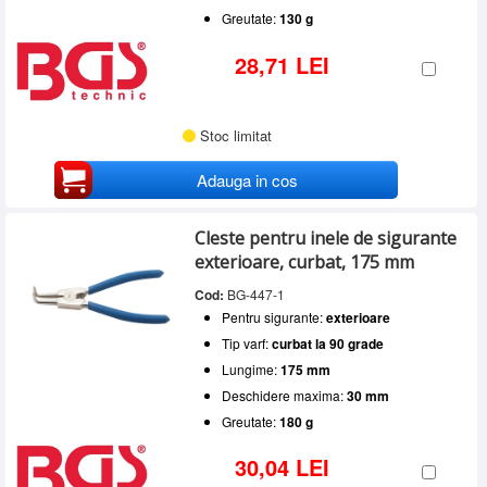
Greutate:
130 g
28,71 LEI
Stoc limitat
Adauga in cos
Cleste pentru inele de sigurante
exterioare, curbat, 175 mm
Cod:
BG-447-1
Pentru sigurante:
exterioare
Tip varf:
curbat la 90 grade
Lungime:
175 mm
Deschidere maxima:
30 mm
Greutate:
180 g
30,04 LEI