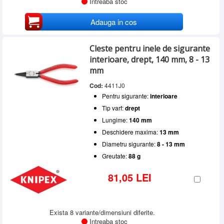
Intreaba stoc
Adauga in cos
Cleste pentru inele de sigurante
interioare, drept, 140 mm, 8 - 13
mm
Cod:
4411J0
Pentru sigurante:
interioare
Tip varf:
drept
Lungime:
140 mm
Deschidere maxima:
13 mm
Diametru sigurante:
8 - 13 mm
Greutate:
88 g
81,05 LEI
Exista 8 variante/dimensiuni diferite.
Intreaba stoc