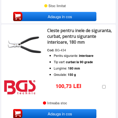
Stoc limitat
Adauga in cos
Cleste pentru inele de siguranta,
curbat, pentru sigurante
interioare, 180 mm
Cod:
BG-434
Pentru sigurante:
interioare
Tip varf:
curbat la 90 grade
Lungime:
180 mm
Greutate:
150 g
100,73 LEI
Intreaba stoc
Adauga in cos