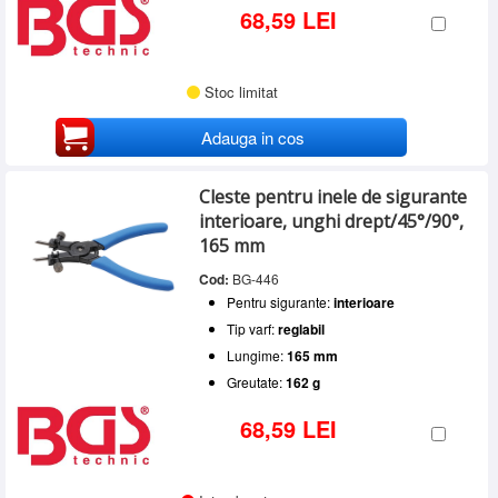
68,59 LEI
Stoc limitat
Adauga in cos
Cleste pentru inele de sigurante
interioare, unghi drept/45°/90°,
165 mm
Cod:
BG-446
Pentru sigurante:
interioare
Tip varf:
reglabil
Lungime:
165 mm
Greutate:
162 g
68,59 LEI