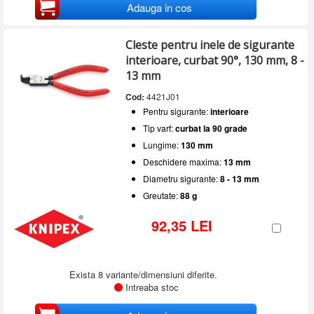
Adauga in cos
Cleste pentru inele de sigurante
interioare, curbat 90°, 130 mm, 8 -
13 mm
Cod:
4421J01
Pentru sigurante:
interioare
Tip varf:
curbat la 90 grade
Lungime:
130 mm
Deschidere maxima:
13 mm
Diametru sigurante:
8 - 13 mm
Greutate:
88 g
92,35 LEI
Exista 8 variante/dimensiuni diferite.
Intreaba stoc