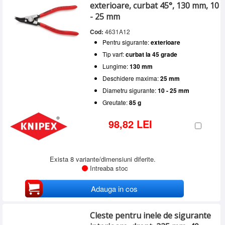
exterioare, curbat 45°, 130 mm, 10
- 25 mm
Cod:
4631A12
Pentru sigurante:
exterioare
Tip varf:
curbat la 45 grade
Lungime:
130 mm
Deschidere maxima:
25 mm
Diametru sigurante:
10 - 25 mm
Greutate:
85 g
98,82 LEI
Exista 8 variante/dimensiuni diferite.
Intreaba stoc
Adauga in cos
Cleste pentru inele de sigurante