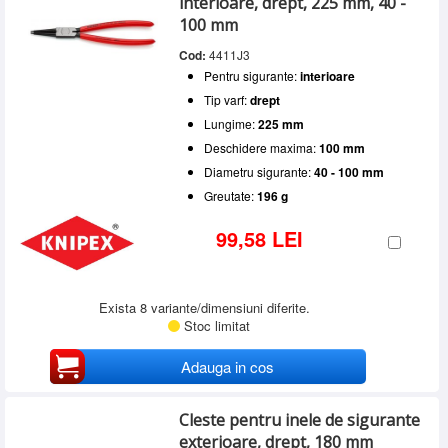
interioare, drept, 225 mm, 40 -
100 mm
Cod:
4411J3
Pentru sigurante:
interioare
Tip varf:
drept
Lungime:
225 mm
Deschidere maxima:
100 mm
Diametru sigurante:
40 - 100 mm
Greutate:
196 g
99,58 LEI
Exista 8 variante/dimensiuni diferite.
Stoc limitat
Adauga in cos
Cleste pentru inele de sigurante
exterioare, drept, 180 mm