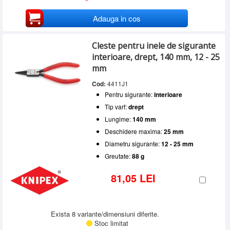
Adauga in cos
Cleste pentru inele de sigurante
interioare, drept, 140 mm, 12 - 25
mm
Cod:
4411J1
Pentru sigurante:
interioare
Tip varf:
drept
Lungime:
140 mm
Deschidere maxima:
25 mm
Diametru sigurante:
12 - 25 mm
Greutate:
88 g
81,05 LEI
Exista 8 variante/dimensiuni diferite.
Stoc limitat