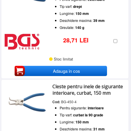
Tip varf:
drept
Lungime:
150 mm
Deschidere maxima:
39 mm
Greutate:
140 g
28,71 LEI
Stoc limitat
Adauga in cos
Cleste pentru inele de sigurante
interioare, curbat, 150 mm
Cod:
BG-450-4
Pentru sigurante:
interioare
Tip varf:
curbat la 90 grade
Lungime:
150 mm
Deschidere maxima:
31 mm