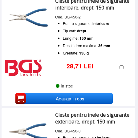
Cleste pentru inele de sigurante
570 mm
(3)
interioare, drept, 150 mm
580 mm
(3)
590 mm
(1)
Cod:
BG-450-2
600 mm
(1)
Pentru sigurante:
interioare
Tip varf:
drept
Lungime:
150 mm
Deschidere maxima:
36 mm
Greutate:
130 g
28,71 LEI
In stoc
Adauga in cos
Cleste pentru inele de sigurante
exterioare, drept, 150 mm
Cod:
BG-450-3
Pentru sigurante:
exterioare