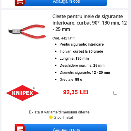
Adauga in cos
Cleste pentru inele de sigurante
interioare, curbat 90°, 130 mm, 12
- 25 mm
Cod:
4421J11
Pentru sigurante:
interioare
Tip varf:
curbat la 90 grade
Lungime:
130 mm
Deschidere maxima:
25 mm
Diametru sigurante:
12 - 25 mm
Greutate:
88 g
92,35 LEI
Exista 8 variante/dimensiuni diferite.
Stoc limitat
Adauga in cos