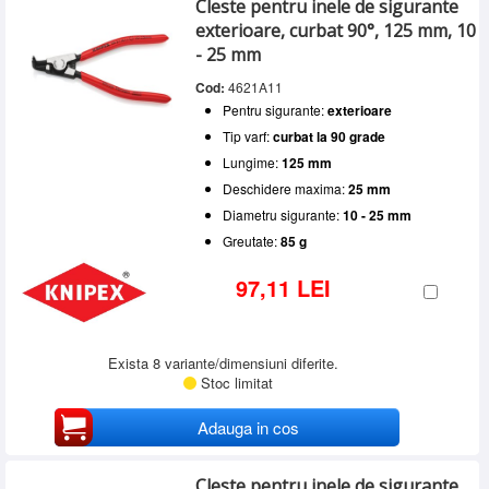
Cleste pentru inele de sigurante
exterioare, curbat 90°, 125 mm, 10
- 25 mm
Cod:
4621A11
Pentru sigurante:
exterioare
Tip varf:
curbat la 90 grade
Lungime:
125 mm
Deschidere maxima:
25 mm
Diametru sigurante:
10 - 25 mm
Greutate:
85 g
97,11 LEI
Exista 8 variante/dimensiuni diferite.
Stoc limitat
Adauga in cos
Cleste pentru inele de sigurante