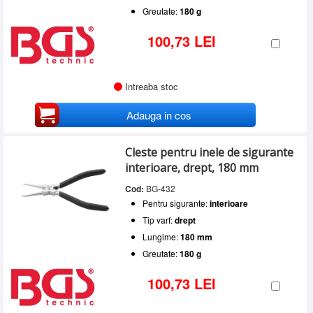
Greutate:
180 g
100,73 LEI
Intreaba stoc
Adauga in cos
Cleste pentru inele de sigurante
interioare, drept, 180 mm
Cod:
BG-432
Pentru sigurante:
interioare
Tip varf:
drept
Lungime:
180 mm
Greutate:
180 g
100,73 LEI