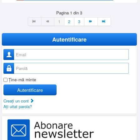
Pagina 1 din 3
1
2
3
Autentificare
Nume utilizator
Parolă
Ţine-mă minte
Autentificare
Creaţi un cont
Aţi uitat parola?