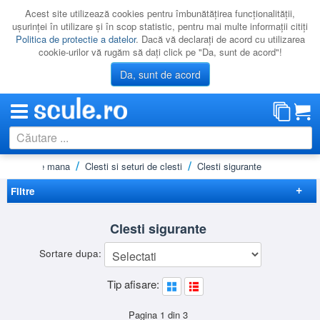
Acest site utilizează cookies pentru îmbunătăţirea funcţionalităţii,
uşurinţei în utilizare şi în scop statistic, pentru mai multe informaţii citiţi
Politica de protectie a datelor
. Dacă vă declaraţi de acord cu utilizarea
cookie-urilor vă rugăm să daţi click pe "Da, sunt de acord"!
Da, sunt de acord
Scule de mana
Clesti si seturi de clesti
Clesti sigurante
CATEGORII
PROMOTII
Filtre
NOUTATI
Elimina filtrele
Clesti sigurante
RESIGILATE
Preț
Sortare dupa:
LICHIDARE
-
Brand
Tip afisare:
CATALOAGE
BGS
(18)
Pentru sigurante
KNIPEX
(70)
PRODUCATORI
exterioare
(51)
Pagina 1 din 3