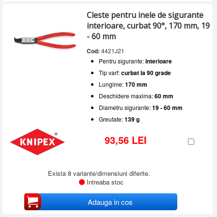
Cleste pentru inele de sigurante
interioare, curbat 90°, 170 mm, 19
- 60 mm
Cod:
4421J21
Pentru sigurante:
interioare
Tip varf:
curbat la 90 grade
Lungime:
170 mm
Deschidere maxima:
60 mm
Diametru sigurante:
19 - 60 mm
Greutate:
139 g
93,56 LEI
Exista 8 variante/dimensiuni diferite.
Intreaba stoc
Adauga in cos