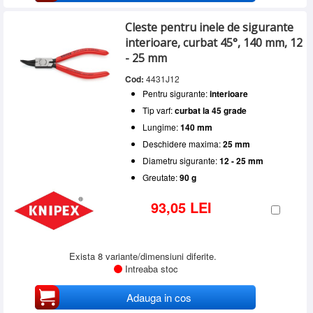
Cleste pentru inele de sigurante
interioare, curbat 45°, 140 mm, 12
- 25 mm
Cod:
4431J12
Pentru sigurante:
interioare
Tip varf:
curbat la 45 grade
Lungime:
140 mm
Deschidere maxima:
25 mm
Diametru sigurante:
12 - 25 mm
Greutate:
90 g
93,05 LEI
Exista 8 variante/dimensiuni diferite.
Intreaba stoc
Adauga in cos