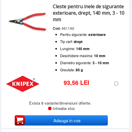
Cleste pentru inele de sigurante
exterioare, drept, 140 mm, 3 - 10
mm
Cod:
4611A0
Pentru sigurante:
exterioare
Tip varf:
drept
Lungime:
140 mm
Deschidere maxima:
10 mm
Diametru sigurante:
3 - 10 mm
Greutate:
85 g
93,56 LEI
Exista 8 variante/dimensiuni diferite.
Intreaba stoc
Adauga in cos