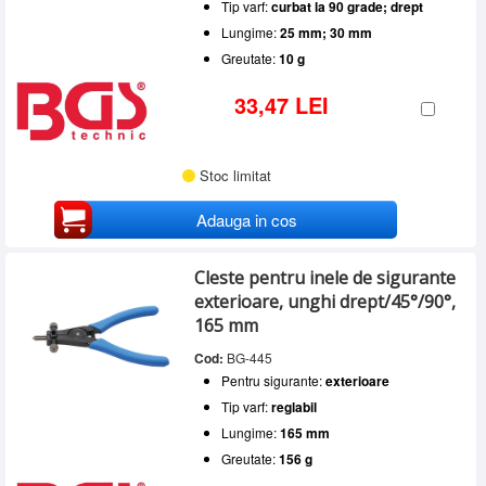
Tip varf:
curbat la 90 grade; drept
Lungime:
25 mm; 30 mm
Greutate:
10 g
33,47 LEI
Stoc limitat
Adauga in cos
Cleste pentru inele de sigurante
exterioare, unghi drept/45°/90°,
165 mm
Cod:
BG-445
Pentru sigurante:
exterioare
Tip varf:
reglabil
Lungime:
165 mm
Greutate:
156 g