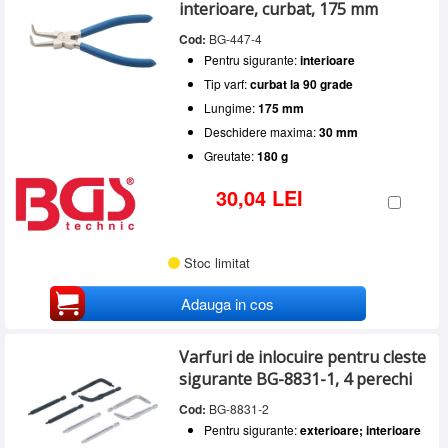
interioare, curbat, 175 mm
Cod:
BG-447-4
Pentru sigurante:
interioare
Tip varf:
curbat la 90 grade
Lungime:
175 mm
Deschidere maxima:
30 mm
Greutate:
180 g
30,04 LEI
Stoc limitat
Adauga in cos
Varfuri de inlocuire pentru cleste
sigurante BG-8831-1, 4 perechi
Cod:
BG-8831-2
Pentru sigurante:
exterioare; interioare