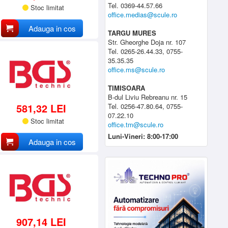
Tel. 0369-44.57.66
Stoc limitat
office.medias@scule.ro
Adauga in cos
TARGU MURES
Str. Gheorghe Doja nr. 107
Tel. 0265-26.44.33, 0755-
35.35.35
office.ms@scule.ro
TIMISOARA
B-dul Liviu Rebreanu nr. 15
581,32 LEI
Tel. 0256-47.80.64, 0755-
07.22.10
Stoc limitat
office.tm@scule.ro
Luni-Vineri: 8:00-17:00
Adauga in cos
907,14 LEI