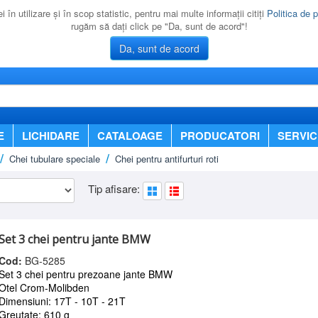
 în utilizare şi în scop statistic, pentru mai multe informaţii citiţi
Politica de p
rugăm să daţi click pe "Da, sunt de acord"!
Da, sunt de acord
E
LICHIDARE
CATALOAGE
PRODUCATORI
SERVIC
Chei tubulare speciale
Chei pentru antifurturi roti
Tip afisare:
Set 3 chei pentru jante BMW
Cod:
BG-5285
Set 3 chei pentru prezoane jante BMW
Otel Crom-Molibden
Dimensiuni: 17T - 10T - 21T
Greutate; 610 g