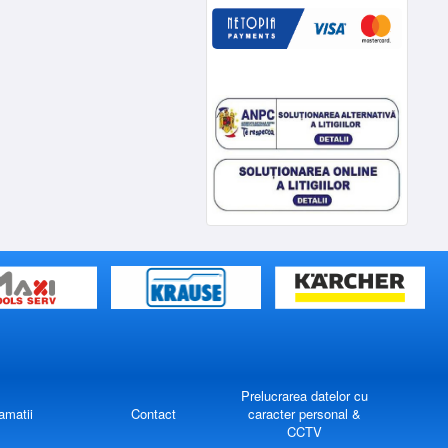
Prelucrarea datelor cu
amatii
Contact
caracter personal &
CCTV