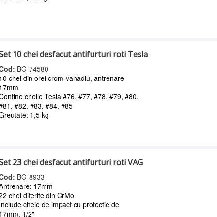
Set 10 chei desfacut antifurturi roti Tesla
Cod:
BG-74580
10 chei din orel crom-vanadiu, antrenare
17mm
Contine cheile Tesla #76, #77, #78, #79, #80,
#81, #82, #83, #84, #85
Greutate: 1,5 kg
Set 23 chei desfacut antifurturi roti VAG
Cod:
BG-8933
Antrenare: 17mm
22 chei diferite din CrMo
Include cheie de impact cu protectie de
17mm, 1/2"