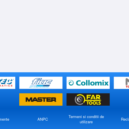
Termeni si conditii de
mente
ANPC
Recl
utilizare