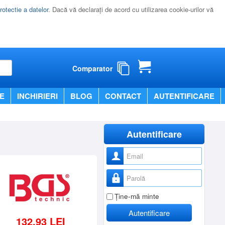
rotectie a datelor
. Dacă vă declaraţi de acord cu utilizarea cookie-urilor vă
Comparator
E
INCHIRIERI
BLOG
CONTACT
AUTENTIFICARE
Autentificare
Nume utilizator
Parolă
Ţine-mă minte
Autentificare
132,93 LEI