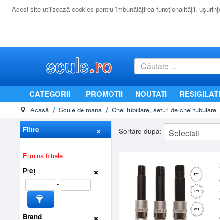
Acest site utilizează cookies pentru îmbunătăţirea funcţionalităţii, uşurinţei
CATEGORII
PROMOTII
NOUTATI
RESIGILAT
Acasă
Scule de mana
Chei tubulare, seturi de chei tubulare
Filtre
Sortare dupa:
Elimina filtrele
Preț
-
Brand