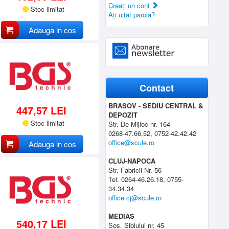
Creaţi un cont
Stoc limitat
Aţi uitat parola?
Adauga in cos
Contact
BRASOV - SEDIU CENTRAL &
447,57 LEI
DEPOZIT
Stoc limitat
Str. De Mijloc nr. 164
0268-47.66.52, 0752-42.42.42
office@scule.ro
Adauga in cos
CLUJ-NAPOCA
Str. Fabricii Nr. 56
Tel. 0264-46.26.18, 0755-
34.34.34
office.cj@scule.ro
MEDIAS
540,17 LEI
Sos. Sibiului nr. 45