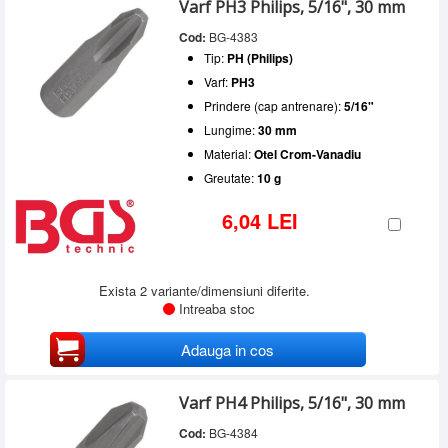
Varf
Varf PH3 Philips, 5/16", 30 mm
SERVICE
PH3
(1)
Cod:
BG-4383
PH4
(1)
INCHIRIERI
Tip:
PH (Philips)
BLOG
Varf:
PH3
Prindere (cap antrenare):
5/16"
CONTACT
Lungime:
30 mm
AUTENTIFICARE
Material:
Otel Crom-Vanadiu
Greutate:
10 g
6,04 LEI
Exista 2 variante/dimensiuni diferite.
Intreaba stoc
Adauga in cos
Varf PH4 Philips, 5/16", 30 mm
Cod:
BG-4384