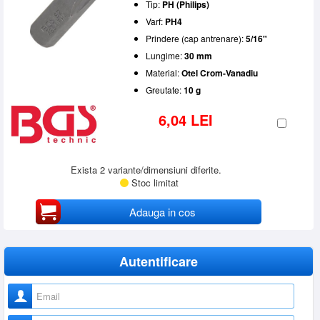
Tip:
PH (Philips)
Varf:
PH4
Prindere (cap antrenare):
5/16"
Lungime:
30 mm
Material:
Otel Crom-Vanadiu
Greutate:
10 g
6,04 LEI
Exista 2 variante/dimensiuni diferite.
Stoc limitat
Adauga in cos
Autentificare
Nume utilizator