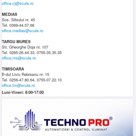
office.cj@scule.ro
MEDIAS
Sos. Sibiului nr. 45
Tel. 0369-44.57.66
office.medias@scule.ro
TARGU MURES
Str. Gheorghe Doja nr. 107
Tel. 0265-26.44.33, 0755-35.35.35
office.ms@scule.ro
TIMISOARA
B-dul Liviu Rebreanu nr. 15
Tel. 0256-47.80.64, 0755-07.22.10
office.tm@scule.ro
Luni-Vineri: 8:00-17:00