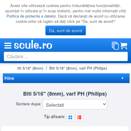
Acest site utilizează cookies pentru îmbunătăţirea funcţionalităţii,
uşurinţei în utilizare şi în scop statistic, pentru mai multe informaţii citiţi
Politica de protectie a datelor
. Dacă vă declaraţi de acord cu utilizarea
cookie-urilor vă rugăm să daţi click pe "Da, sunt de acord"!
Da, sunt de acord
cesorii
Biti 5/16" (8mm)
Biti 5/16" (8mm), varf PH (Philips)
CATEGORII
PROMOTII
Filtre
NOUTATI
Elimina filtrele
Biti 5/16" (8mm), varf PH (Philips)
RESIGILATE
Preț
Sortare dupa:
LICHIDARE
-
Brand
Tip afisare:
CATALOAGE
BGS
(2)
Tip
PRODUCATORI
PH (Philips)
(2)