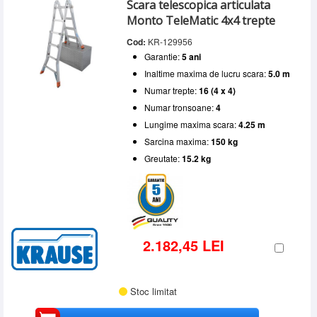
Numar trepte
Scara telescopica articulata
5 - 6 m
(2)
SERVICE
16 (4 x 4)
(2)
Monto TeleMatic 4x4 trepte
6 - 7 m
(2)
Numar tronsoane
20 (4 x 5)
(2)
INCHIRIERI
Cod:
KR-129956
4
(4)
Lungime maxima scara
Garantie:
5 ani
BLOG
4 - 5 m
(2)
Sarcina maxima
Inaltime maxima de lucru scara:
5.0 m
5 - 6 m
(2)
CONTACT
150 kg
(4)
Numar trepte:
16 (4 x 4)
AUTENTIFICARE
Numar tronsoane:
4
Lungime maxima scara:
4.25 m
Sarcina maxima:
150 kg
Greutate:
15.2 kg
2.182,45 LEI
Stoc limitat