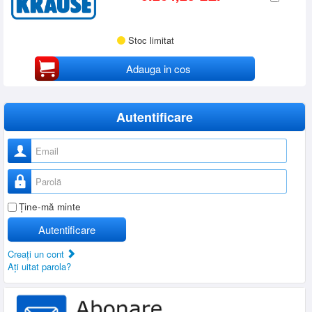
Stoc limitat
Adauga in cos
Autentificare
Nume utilizator
Parolă
Ţine-mă minte
Autentificare
Creaţi un cont
Aţi uitat parola?