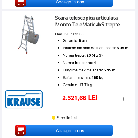
Adauga in cos
Scara telescopica articulata
Monto TeleMatic 4x5 trepte
Cod:
KR-129963
Garantie:
5 ani
Inaltime maxima de lucru scara:
6.05 m
Numar trepte:
20 (4 x 5)
Numar tronsoane:
4
Lungime maxima scara:
5.35 m
Sarcina maxima:
150 kg
Greutate:
17.7 kg
2.521,66 LEI
Stoc limitat
Adauga in cos