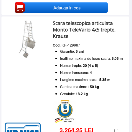
Adauga in cos
Scara telescopica articulata
Monto TeleVario 4x5 trepte,
Krause
Cod:
KR-129987
Garantie:
5 ani
Inaltime maxima de lucru scara:
6.05 m
Numar trepte:
20 (4 x 5)
Numar tronsoane:
4
Lungime maxima scara:
5.35 m
Sarcina maxima:
150 kg
Greutate:
18.2 kg
3.264,25 LEI