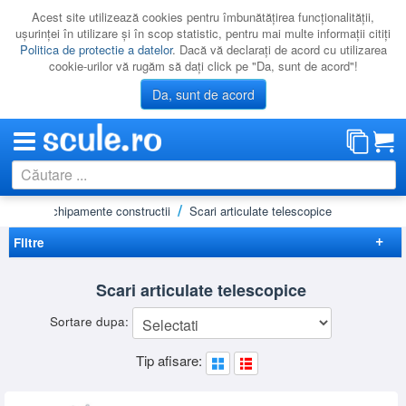
Acest site utilizează cookies pentru îmbunătăţirea funcţionalităţii,
uşurinţei în utilizare şi în scop statistic, pentru mai multe informaţii citiţi
Politica de protectie a datelor
. Dacă vă declaraţi de acord cu utilizarea
cookie-urilor vă rugăm să daţi click pe "Da, sunt de acord"!
Da, sunt de acord
, schele, echipamente constructii
Scari articulate telescopice
CATEGORII
PROMOTII
Filtre
NOUTATI
Elimina filtrele
Scari articulate telescopice
RESIGILATE
Preț
Sortare dupa:
LICHIDARE
-
Garantie
Tip afisare:
CATALOAGE
5 ani
(4)
Inaltime maxima de lucru scara
PRODUCATORI
4 - 5 m
(2)