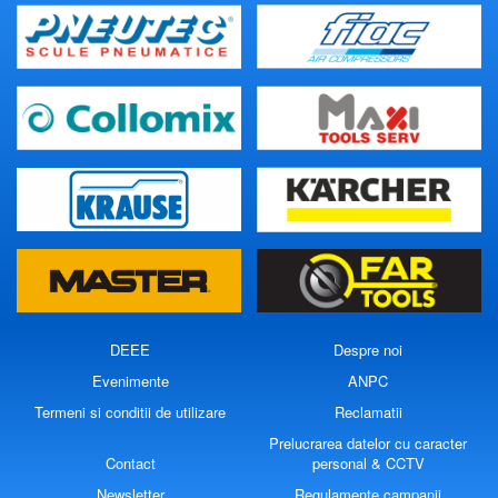
DEEE
Despre noi
Evenimente
ANPC
Termeni si conditii de utilizare
Reclamatii
Prelucrarea datelor cu caracter
Contact
personal & CCTV
Newsletter
Regulamente campanii