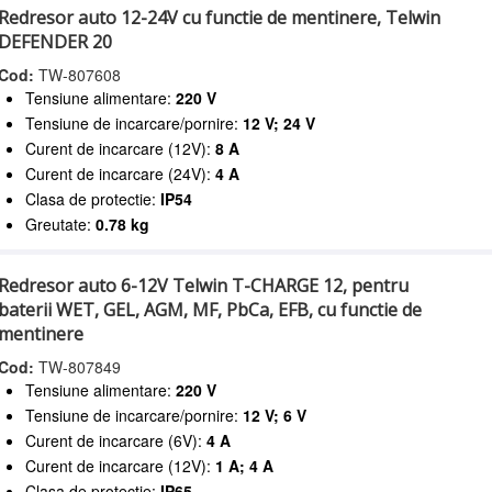
Redresor auto 12-24V cu functie de mentinere, Telwin
DEFENDER 20
Cod:
TW-807608
Tensiune alimentare:
220 V
Tensiune de incarcare/pornire:
12 V; 24 V
Curent de incarcare (12V):
8 A
Curent de incarcare (24V):
4 A
Clasa de protectie:
IP54
Greutate:
0.78 kg
Redresor auto 6-12V Telwin T-CHARGE 12, pentru
baterii WET, GEL, AGM, MF, PbCa, EFB, cu functie de
mentinere
Cod:
TW-807849
Tensiune alimentare:
220 V
Tensiune de incarcare/pornire:
12 V; 6 V
Curent de incarcare (6V):
4 A
Curent de incarcare (12V):
1 A; 4 A
Clasa de protectie:
IP65