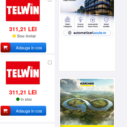
311,21 LEI
Stoc limitat
Adauga in cos
311,21 LEI
In stoc
Adauga in cos