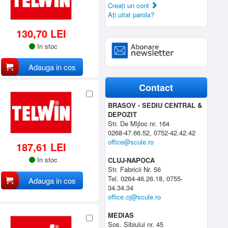
Creaţi un cont
Aţi uitat parola?
130,70 LEI
In stoc
Adauga in cos
Contact
BRASOV - SEDIU CENTRAL &
DEPOZIT
Str. De Mijloc nr. 164
0268-47.66.52, 0752-42.42.42
office@scule.ro
187,61 LEI
In stoc
CLUJ-NAPOCA
Str. Fabricii Nr. 56
Tel. 0264-46.26.18, 0755-
Adauga in cos
34.34.34
office.cj@scule.ro
MEDIAS
Sos. Sibiului nr. 45