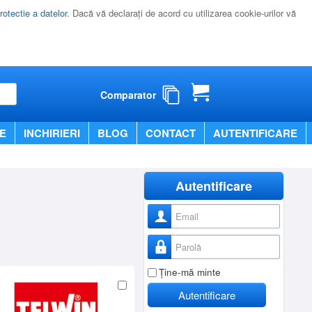
rotectie a datelor
. Dacă vă declaraţi de acord cu utilizarea cookie-urilor vă
Comparator
E
INCHIRIERI
BLOG
CONTACT
AUTENTIFICARE
Autentificare
Nume utilizator
Parolă
Ţine-mă minte
Autentificare