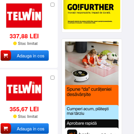
337,88 LEI
Stoc limitat
Adauga in cos
355,67 LEI
Stoc limitat
Adauga in cos