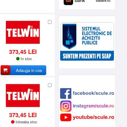
373,45 LEI
In stoc
Adauga in cos
373,45 LEI
Intreaba stoc