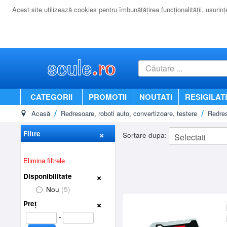
Acest site utilizează cookies pentru îmbunătăţirea funcţionalităţii, uşurinţei
CATEGORII
PROMOTII
NOUTATI
RESIGILAT
Acasă
Redresoare, roboti auto, convertizoare, testere
Redres
Filtre
Sortare dupa:
Elimina filtrele
Disponibilitate
Nou
(5)
Preț
-