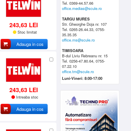
Tel. 0369-44.57.66
office.medias@scule.ro
TARGU MURES
243,63 LEI
Str. Gheorghe Doja nr. 107
Tel. 0265-26.44.33, 0755-
Stoc limitat
35.35.35
office.ms@scule.ro
Adauga in cos
TIMISOARA
B-dul Liviu Rebreanu nr. 15
Tel. 0256-47.80.64, 0755-
07.22.10
office.tm@scule.ro
Luni-Vineri: 8:00-17:00
243,63 LEI
Intreaba stoc
Adauga in cos