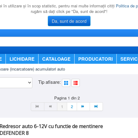
 în utilizare şi în scop statistic, pentru mai multe informaţii citiţi
Politica de p
rugăm să daţi click pe "Da, sunt de acord"!
Da, sunt de acord
E
LICHIDARE
CATALOAGE
PRODUCATORI
SERVIC
oare (incarcatoare) acumulatori auto
Tip afisare:
Pagina 1 din 2
1
2
Redresor auto 6-12V cu functie de mentinere
DEFENDER 8