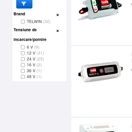
Brand
TELWIN
(32)
Tensiune de
incarcare/pornire
6 V
(9)
12 V
(31)
24 V
(25)
16 V
(2)
36 V
(1)
48 V
(1)