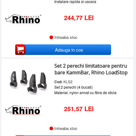
Instalare rapida si usoara
244,77 LEI
Intreaba stoc
Adauga in cos
Set 2 perechi limitatoare pentru
bare KammBar, Rhino LoadStop
Cod:
KLS2
Set 2 perechi (4 bucati)
Material: nylon armat cu fibra de sticla
251,57 LEI
Intreaba stoc