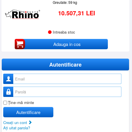
Greutate: 59 kg
10.507,31 LEI
Intreaba stoc
Adauga in cos
Autentificare
Nume utilizator
Parolă
Ţine-mă minte
Autentificare
Creaţi un cont
Aţi uitat parola?