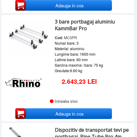
Adauga in cos
3 bare portbagaj aluminiu
KammBar Pro
Cod:
MC3PR
Numar bare: 3
Material: aluminiu
Lungime bara: 1600 mm
Latime bara: 60 mm
Sarcina maxima / bara: 75 kg
Greutate:6.60 kg
2.643,23 LEI
Intreaba stoc
Adauga in cos
Dispozitiv de transportat tevi pe
portbagaj, Pipe Tube Pro 4m