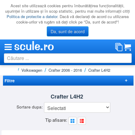
Acest site utilizează cookies pentru îmbunătăţirea funcţionalităţii,
uşurinţei în utilizare şi în scop statistic, pentru mai multe informaţii citiţi
Politica de protectie a datelor
. Dacă vă declaraţi de acord cu utilizarea
cookie-urilor vă rugăm să daţi click pe "Da, sunt de acord"!
Da, sunt de acord
microbuze
Volkswagen
Crafter 2006 - 2016
Crafter L4H2
CATEGORII
PROMOTII
Filtre
NOUTATI
Elimina filtrele
Crafter L4H2
RESIGILATE
Preț
Sortare dupa:
LICHIDARE
-
Brand
Tip afisare:
CATALOAGE
KRAUSE
(1)
RHINO
(12)
PRODUCATORI