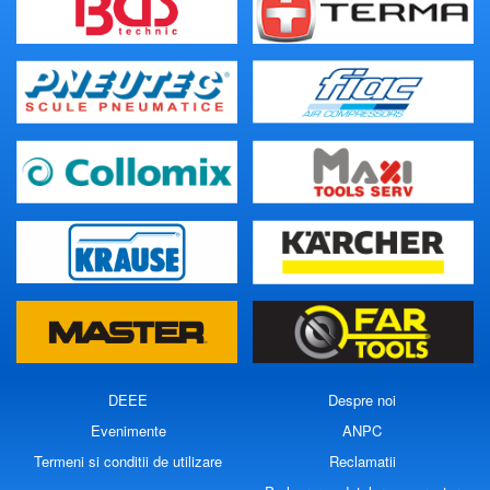
DEEE
Despre noi
Evenimente
ANPC
Termeni si conditii de utilizare
Reclamatii