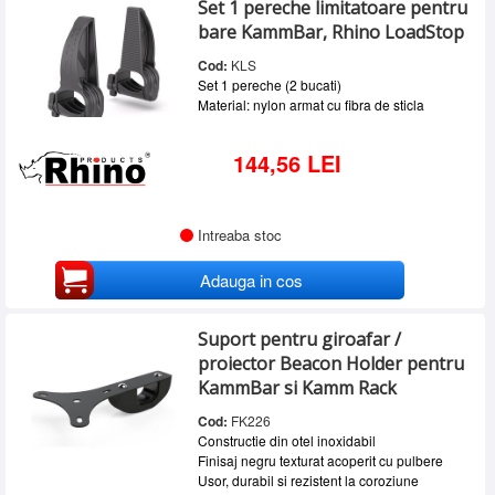
Set 1 pereche limitatoare pentru
SERVICE
bare KammBar, Rhino LoadStop
INCHIRIERI
Cod:
KLS
Set 1 pereche (2 bucati)
BLOG
Material: nylon armat cu fibra de sticla
CONTACT
144,56 LEI
AUTENTIFICARE
Intreaba stoc
Adauga in cos
Suport pentru giroafar /
proiector Beacon Holder pentru
KammBar si Kamm Rack
Cod:
FK226
Constructie din otel inoxidabil
Finisaj negru texturat acoperit cu pulbere
Usor, durabil si rezistent la coroziune