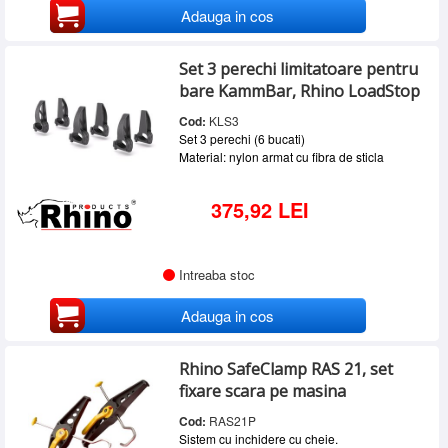
Adauga in cos
Set 3 perechi limitatoare pentru
bare KammBar, Rhino LoadStop
Cod:
KLS3
Set 3 perechi (6 bucati)
Material: nylon armat cu fibra de sticla
375,92 LEI
Intreaba stoc
Adauga in cos
Rhino SafeClamp RAS 21, set
fixare scara pe masina
Cod:
RAS21P
Sistem cu inchidere cu cheie.