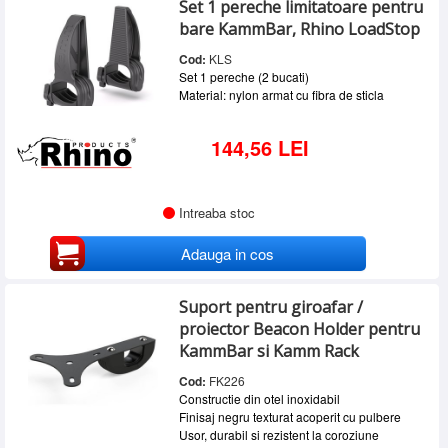
Set 1 pereche limitatoare pentru
SERVICE
bare KammBar, Rhino LoadStop
INCHIRIERI
Cod:
KLS
Set 1 pereche (2 bucati)
BLOG
Material: nylon armat cu fibra de sticla
CONTACT
144,56 LEI
AUTENTIFICARE
Intreaba stoc
Adauga in cos
Suport pentru giroafar /
proiector Beacon Holder pentru
KammBar si Kamm Rack
Cod:
FK226
Constructie din otel inoxidabil
Finisaj negru texturat acoperit cu pulbere
Usor, durabil si rezistent la coroziune