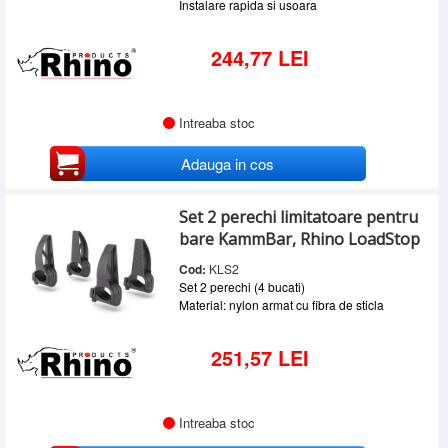
Instalare rapida si usoara
244,77 LEI
Intreaba stoc
Adauga in cos
Set 2 perechi limitatoare pentru
bare KammBar, Rhino LoadStop
Cod:
KLS2
Set 2 perechi (4 bucati)
Material: nylon armat cu fibra de sticla
251,57 LEI
Intreaba stoc