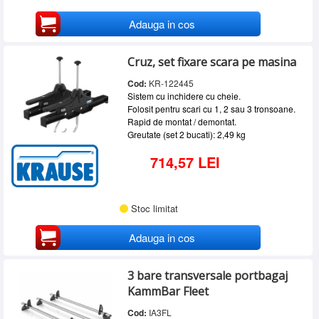
Adauga in cos
Cruz, set fixare scara pe masina
Cod:
KR-122445
Sistem cu inchidere cu cheie.
Folosit pentru scari cu 1, 2 sau 3 tronsoane.
Rapid de montat / demontat.
Greutate (set 2 bucati): 2,49 kg
714,57 LEI
Stoc limitat
Adauga in cos
3 bare transversale portbagaj
KammBar Fleet
Cod:
IA3FL