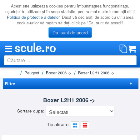
Acest site utilizează cookies pentru îmbunătăţirea funcţionalităţii,
uşurinţei în utilizare şi în scop statistic, pentru mai multe informaţii citiţi
Politica de protectie a datelor
. Dacă vă declaraţi de acord cu utilizarea
cookie-urilor vă rugăm să daţi click pe "Da, sunt de acord"!
Da, sunt de acord
i microbuze
Peugeot
Boxer 2006 ->
Boxer L2H1 2006 ->
CATEGORII
PROMOTII
Filtre
NOUTATI
Elimina filtrele
Boxer L2H1 2006 ->
RESIGILATE
Preț
Sortare dupa:
LICHIDARE
-
Brand
Tip afisare:
CATALOAGE
KRAUSE
(1)
RHINO
(11)
PRODUCATORI