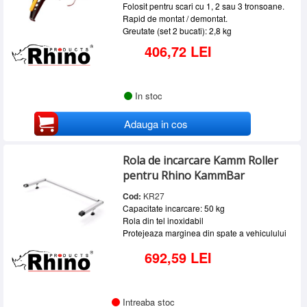
Folosit pentru scari cu 1, 2 sau 3 tronsoane.
Rapid de montat / demontat.
Greutate (set 2 bucati): 2,8 kg
406,72 LEI
In stoc
Adauga in cos
Rola de incarcare Kamm Roller
pentru Rhino KammBar
Cod:
KR27
Capacitate incarcare: 50 kg
Rola din tel inoxidabil
Protejeaza marginea din spate a vehiculului
692,59 LEI
Intreaba stoc