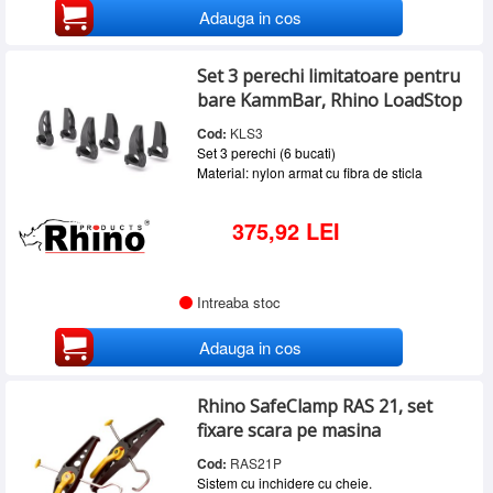
Adauga in cos
Set 3 perechi limitatoare pentru
bare KammBar, Rhino LoadStop
Cod:
KLS3
Set 3 perechi (6 bucati)
Material: nylon armat cu fibra de sticla
375,92 LEI
Intreaba stoc
Adauga in cos
Rhino SafeClamp RAS 21, set
fixare scara pe masina
Cod:
RAS21P
Sistem cu inchidere cu cheie.