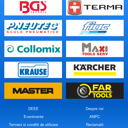
DEEE
Despre noi
Evenimente
ANPC
Termeni si conditii de utilizare
Reclamatii