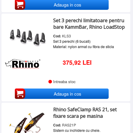
Adauga in cos
Set 3 perechi limitatoare pentru
bare KammBar, Rhino LoadStop
Cod:
KLS3
Set 3 perechi (6 bucati)
Material: nylon armat cu fibra de sticla
375,92 LEI
Intreaba stoc
Adauga in cos
Rhino SafeClamp RAS 21, set
fixare scara pe masina
Cod:
RAS21P
Sistem cu inchidere cu cheie.