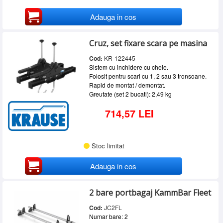
Adauga in cos
Cruz, set fixare scara pe masina
Cod:
KR-122445
Sistem cu inchidere cu cheie.
Folosit pentru scari cu 1, 2 sau 3 tronsoane.
Rapid de montat / demontat.
Greutate (set 2 bucati): 2,49 kg
714,57 LEI
Stoc limitat
Adauga in cos
2 bare portbagaj KammBar Fleet
Cod:
JC2FL
Numar bare: 2