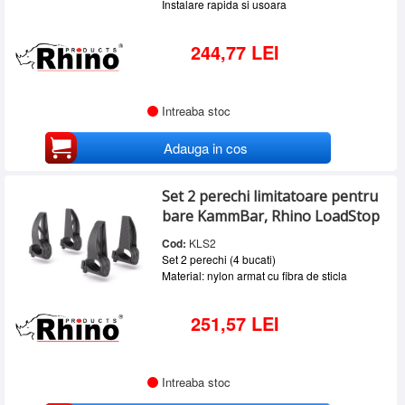
Instalare rapida si usoara
244,77 LEI
Intreaba stoc
Adauga in cos
Set 2 perechi limitatoare pentru
bare KammBar, Rhino LoadStop
Cod:
KLS2
Set 2 perechi (4 bucati)
Material: nylon armat cu fibra de sticla
251,57 LEI
Intreaba stoc