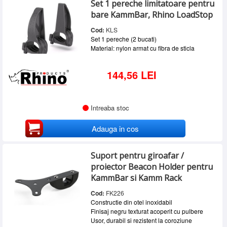
Set 1 pereche limitatoare pentru
SERVICE
bare KammBar, Rhino LoadStop
INCHIRIERI
Cod:
KLS
Set 1 pereche (2 bucati)
BLOG
Material: nylon armat cu fibra de sticla
CONTACT
144,56 LEI
AUTENTIFICARE
Intreaba stoc
Adauga in cos
Suport pentru giroafar /
proiector Beacon Holder pentru
KammBar si Kamm Rack
Cod:
FK226
Constructie din otel inoxidabil
Finisaj negru texturat acoperit cu pulbere
Usor, durabil si rezistent la coroziune