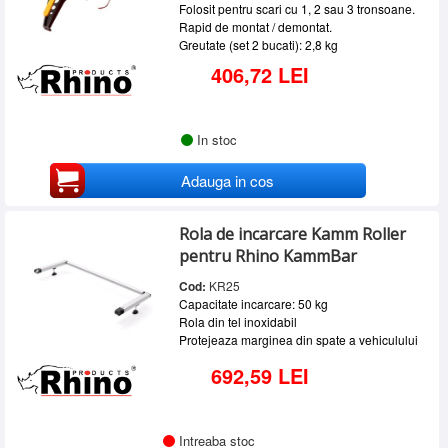
Folosit pentru scari cu 1, 2 sau 3 tronsoane.
Rapid de montat / demontat.
Greutate (set 2 bucati): 2,8 kg
406,72 LEI
In stoc
Adauga in cos
Rola de incarcare Kamm Roller
pentru Rhino KammBar
Cod:
KR25
Capacitate incarcare: 50 kg
Rola din tel inoxidabil
Protejeaza marginea din spate a vehiculului
692,59 LEI
Intreaba stoc