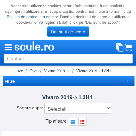
Acest site utilizează cookies pentru îmbunătăţirea funcţionalităţii,
uşurinţei în utilizare şi în scop statistic, pentru mai multe informaţii citiţi
Politica de protectie a datelor
. Dacă vă declaraţi de acord cu utilizarea
cookie-urilor vă rugăm să daţi click pe "Da, sunt de acord"!
Da, sunt de acord
e si microbuze
Opel
Vivaro 2019 ->
Vivaro 2019-> L3H1
CATEGORII
PROMOTII
Filtre
NOUTATI
Elimina filtrele
Vivaro 2019-> L3H1
RESIGILATE
Preț
Sortare dupa:
LICHIDARE
-
Brand
Tip afisare:
CATALOAGE
KRAUSE
(1)
RHINO
(12)
PRODUCATORI