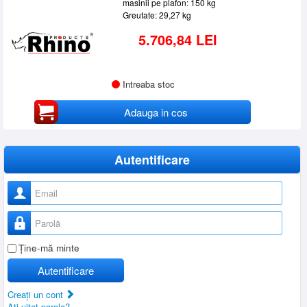
masinii pe plafon: 150 kg
Greutate: 29,27 kg
5.706,84 LEI
Intreaba stoc
Adauga in cos
Autentificare
Nume utilizator
Parolă
Ţine-mă minte
Autentificare
Creaţi un cont
Aţi uitat parola?