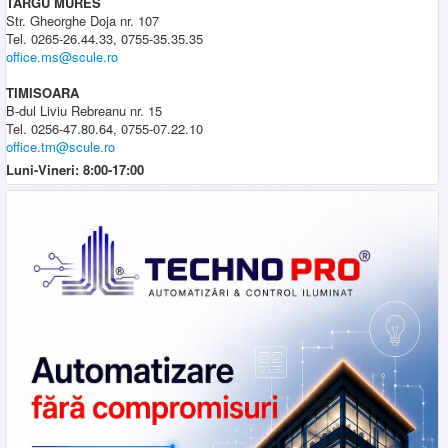
TARGU MURES
Str. Gheorghe Doja nr. 107
Tel. 0265-26.44.33, 0755-35.35.35
office.ms@scule.ro
TIMISOARA
B-dul Liviu Rebreanu nr. 15
Tel. 0256-47.80.64, 0755-07.22.10
office.tm@scule.ro
Luni-Vineri: 8:00-17:00