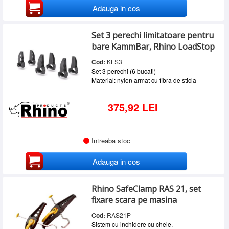
Adauga in cos
Set 3 perechi limitatoare pentru
bare KammBar, Rhino LoadStop
Cod:
KLS3
Set 3 perechi (6 bucati)
Material: nylon armat cu fibra de sticla
375,92 LEI
Intreaba stoc
Adauga in cos
Rhino SafeClamp RAS 21, set
fixare scara pe masina
Cod:
RAS21P
Sistem cu inchidere cu cheie.