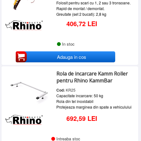
Folosit pentru scari cu 1, 2 sau 3 tronsoane.
Rapid de montat / demontat.
Greutate (set 2 bucati): 2,8 kg
406,72 LEI
In stoc
Adauga in cos
Rola de incarcare Kamm Roller
pentru Rhino KammBar
Cod:
KR25
Capacitate incarcare: 50 kg
Rola din tel inoxidabil
Protejeaza marginea din spate a vehiculului
692,59 LEI
Intreaba stoc