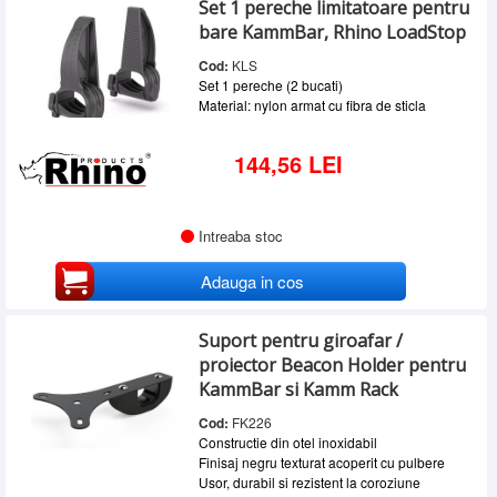
Set 1 pereche limitatoare pentru
SERVICE
bare KammBar, Rhino LoadStop
INCHIRIERI
Cod:
KLS
Set 1 pereche (2 bucati)
BLOG
Material: nylon armat cu fibra de sticla
CONTACT
144,56 LEI
AUTENTIFICARE
Intreaba stoc
Adauga in cos
Suport pentru giroafar /
proiector Beacon Holder pentru
KammBar si Kamm Rack
Cod:
FK226
Constructie din otel inoxidabil
Finisaj negru texturat acoperit cu pulbere
Usor, durabil si rezistent la coroziune