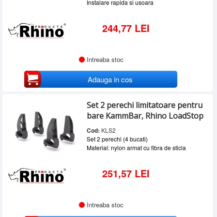
Instalare rapida si usoara
244,77 LEI
Intreaba stoc
Adauga in cos
Set 2 perechi limitatoare pentru
bare KammBar, Rhino LoadStop
Cod:
KLS2
Set 2 perechi (4 bucati)
Material: nylon armat cu fibra de sticla
251,57 LEI
Intreaba stoc