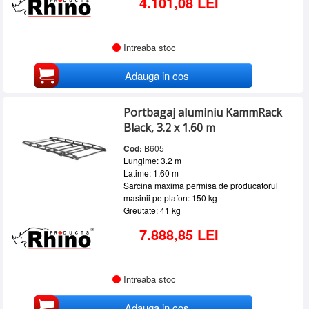
4.101,08 LEI
Intreaba stoc
Adauga in cos
Portbagaj aluminiu KammRack
Black, 3.2 x 1.60 m
Cod:
B605
Lungime: 3.2 m
Latime: 1.60 m
Sarcina maxima permisa de producatorul
masinii pe plafon: 150 kg
Greutate: 41 kg
7.888,85 LEI
Intreaba stoc
Adauga in cos