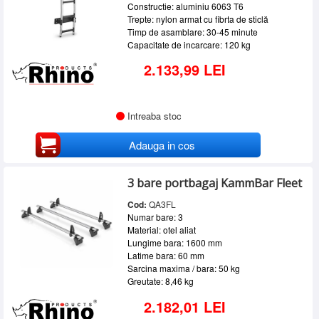
Constructie: aluminiu 6063 T6
Trepte: nylon armat cu fibrta de sticlă
Timp de asamblare: 30-45 minute
Capacitate de incarcare: 120 kg
2.133,99 LEI
Intreaba stoc
Adauga in cos
3 bare portbagaj KammBar Fleet
Cod:
QA3FL
Numar bare: 3
Material: otel aliat
Lungime bara: 1600 mm
Latime bara: 60 mm
Sarcina maxima / bara: 50 kg
Greutate: 8,46 kg
2.182,01 LEI