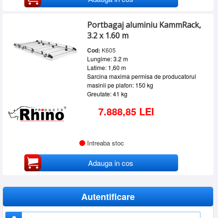
Portbagaj aluminiu KammRack,
3.2 x 1.60 m
Cod:
K605
Lungime: 3.2 m
Latime: 1,60 m
Sarcina maxima permisa de producatorul
masinii pe plafon: 150 kg
Greutate: 41 kg
7.888,85 LEI
Intreaba stoc
Adauga in cos
Autentificare
Nume utilizator