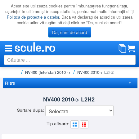
Acest site utilizează cookies pentru îmbunătăţirea funcţionalităţii,
uşurinţei în utilizare şi în scop statistic, pentru mai multe informaţii citiţi
Politica de protectie a datelor
. Dacă vă declaraţi de acord cu utilizarea
cookie-urilor vă rugăm să daţi click pe "Da, sunt de acord"!
Da, sunt de acord
Nissan
NV400 (Interstar) 2010 ->
NV400 2010-> L2H2
CATEGORII
PROMOTII
Filtre
NOUTATI
Elimina filtrele
NV400 2010-> L2H2
RESIGILATE
Preț
Sortare dupa:
LICHIDARE
-
Brand
Tip afisare:
CATALOAGE
KRAUSE
(1)
RHINO
(14)
PRODUCATORI