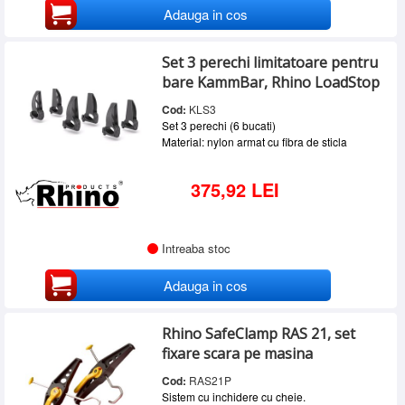
Adauga in cos
Set 3 perechi limitatoare pentru
bare KammBar, Rhino LoadStop
Cod:
KLS3
Set 3 perechi (6 bucati)
Material: nylon armat cu fibra de sticla
375,92 LEI
Intreaba stoc
Adauga in cos
Rhino SafeClamp RAS 21, set
fixare scara pe masina
Cod:
RAS21P
Sistem cu inchidere cu cheie.