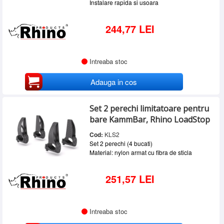
Instalare rapida si usoara
244,77 LEI
Intreaba stoc
Adauga in cos
Set 2 perechi limitatoare pentru
bare KammBar, Rhino LoadStop
Cod:
KLS2
Set 2 perechi (4 bucati)
Material: nylon armat cu fibra de sticla
251,57 LEI
Intreaba stoc