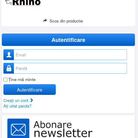
Scos din productie
Autentificare
Nume utilizator
Parolă
Ţine-mă minte
Autentificare
Creaţi un cont
Aţi uitat parola?