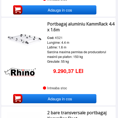
Adauga in cos
Portbagaj aluminiu KammRack 4.4
x 1.6m
Cod:
K521
Lungime: 4.4 m
Latime: 1.6 m
Sarcina maxima permisa de producatorul
masinii pe plafon: 150 kg
Greutate: 55 kg
9.290,37 LEI
Intreaba stoc
Adauga in cos
2 bare transversale portbagaj