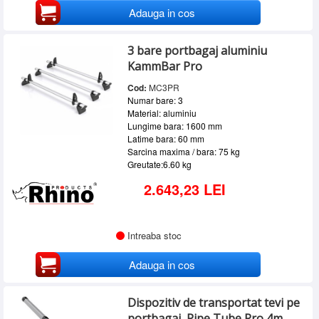
Adauga in cos
3 bare portbagaj aluminiu
KammBar Pro
Cod:
MC3PR
Numar bare: 3
Material: aluminiu
Lungime bara: 1600 mm
Latime bara: 60 mm
Sarcina maxima / bara: 75 kg
Greutate:6.60 kg
2.643,23 LEI
Intreaba stoc
Adauga in cos
Dispozitiv de transportat tevi pe
portbagaj, Pipe Tube Pro 4m