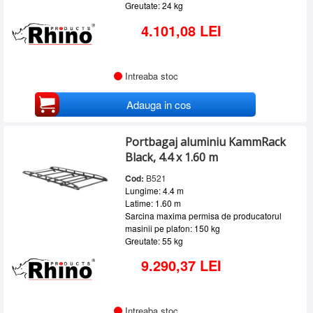
Greutate: 24 kg
4.101,08 LEI
Intreaba stoc
Adauga in cos
Portbagaj aluminiu KammRack
Black, 4.4 x 1.60 m
Cod:
B521
Lungime: 4.4 m
Latime: 1.60 m
Sarcina maxima permisa de producatorul
masinii pe plafon: 150 kg
Greutate: 55 kg
9.290,37 LEI
Intreaba stoc