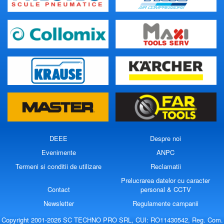
DEEE
Despre noi
Evenimente
ANPC
Termeni si conditii de utilizare
Reclamatii
Prelucrarea datelor cu caracter
Contact
personal & CCTV
Newsletter
Regulamente campanii
Copyright 2001-2026 SC TECHNO PRO SRL, CUI: RO11430542, Reg. Com.