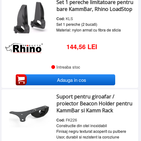
Set 1 pereche limitatoare pentru
SERVICE
bare KammBar, Rhino LoadStop
INCHIRIERI
Cod:
KLS
Set 1 pereche (2 bucati)
BLOG
Material: nylon armat cu fibra de sticla
CONTACT
144,56 LEI
AUTENTIFICARE
Intreaba stoc
Adauga in cos
Suport pentru giroafar /
proiector Beacon Holder pentru
KammBar si Kamm Rack
Cod:
FK226
Constructie din otel inoxidabil
Finisaj negru texturat acoperit cu pulbere
Usor, durabil si rezistent la coroziune