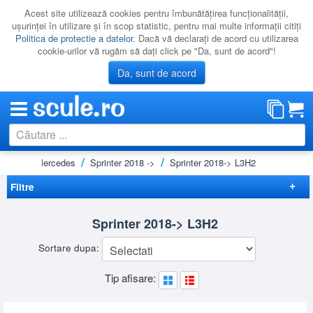
Acest site utilizează cookies pentru îmbunătăţirea funcţionalităţii,
uşurinţei în utilizare şi în scop statistic, pentru mai multe informaţii citiţi
Politica de protectie a datelor
. Dacă vă declaraţi de acord cu utilizarea
cookie-urilor vă rugăm să daţi click pe "Da, sunt de acord"!
Da, sunt de acord
robuze
Mercedes
Sprinter 2018 ->
Sprinter 2018-> L3H2
CATEGORII
PROMOTII
Filtre
NOUTATI
Elimina filtrele
Sprinter 2018-> L3H2
RESIGILATE
Preț
Sortare dupa:
LICHIDARE
-
Brand
Tip afisare:
CATALOAGE
KRAUSE
(1)
RHINO
(16)
PRODUCATORI