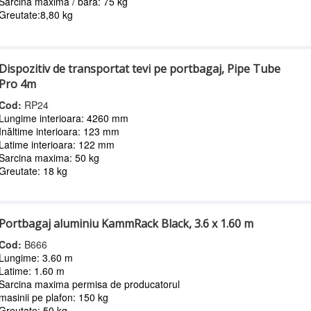
Sarcina maxima / bara: 75 kg
Greutate:8,80 kg
Dispozitiv de transportat tevi pe portbagaj, Pipe Tube
Pro 4m
Cod:
RP24
Lungime interioara: 4260 mm
Inăltime interioara: 123 mm
Latime interioara: 122 mm
Sarcina maxima: 50 kg
Greutate: 18 kg
Portbagaj aluminiu KammRack Black, 3.6 x 1.60 m
Cod:
B666
Lungime: 3.60 m
Latime: 1.60 m
Sarcina maxima permisa de producatorul
masinii pe plafon: 150 kg
Greutate: 50 kg