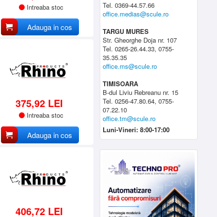
Tel. 0369-44.57.66
Intreaba stoc
office.medias@scule.ro
Adauga in cos
TARGU MURES
Str. Gheorghe Doja nr. 107
Tel. 0265-26.44.33, 0755-
35.35.35
office.ms@scule.ro
TIMISOARA
B-dul Liviu Rebreanu nr. 15
375,92 LEI
Tel. 0256-47.80.64, 0755-
07.22.10
Intreaba stoc
office.tm@scule.ro
Luni-Vineri: 8:00-17:00
Adauga in cos
406,72 LEI