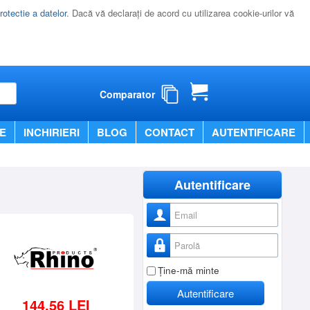
rotectie a datelor
. Dacă vă declaraţi de acord cu utilizarea cookie-urilor vă
Comparator
E
INCHIRIERI
BLOG
CONTACT
AUTENTIFICARE
Autentificare
Nume utilizator
Parolă
Ţine-mă minte
Autentificare
144,56 LEI