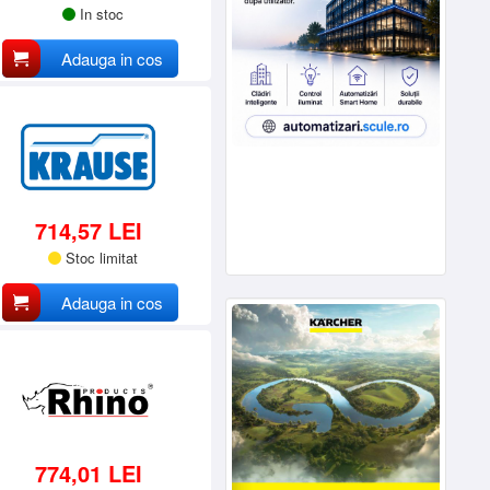
In stoc
Adauga in cos
714,57 LEI
Stoc limitat
Adauga in cos
774,01 LEI