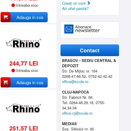
Creaţi un cont
Intreaba stoc
Aţi uitat parola?
Adauga in cos
Contact
BRASOV - SEDIU CENTRAL &
244,77 LEI
DEPOZIT
Intreaba stoc
Str. De Mijloc nr. 164
0268-47.66.52, 0752-42.42.42
office@scule.ro
Adauga in cos
CLUJ-NAPOCA
Str. Fabricii Nr. 56
Tel. 0264-46.26.18, 0755-
34.34.34
office.cj@scule.ro
MEDIAS
251,57 LEI
Sos. Sibiului nr. 45