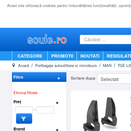
Acest site utilizează cookies pentru îmbunătăţirea funcţionalităţii, uşurinţei
CATEGORII
PROMOTII
NOUTATI
RESIGILAT
Acasă
Portbagaje autoutilitare si microbuze
MAN
TGE L3
Filtre
Sortare dupa:
Elimina filtrele
Preț
-
Brand