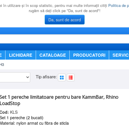
 în utilizare şi în scop statistic, pentru mai multe informaţii citiţi
Politica de p
rugăm să daţi click pe "Da, sunt de acord"!
Da, sunt de acord
E
LICHIDARE
CATALOAGE
PRODUCATORI
SERVIC
H3
Tip afisare:
Set 1 pereche limitatoare pentru bare KammBar, Rhino
LoadStop
Cod:
KLS
Set 1 pereche (2 bucati)
Material: nylon armat cu fibra de sticla