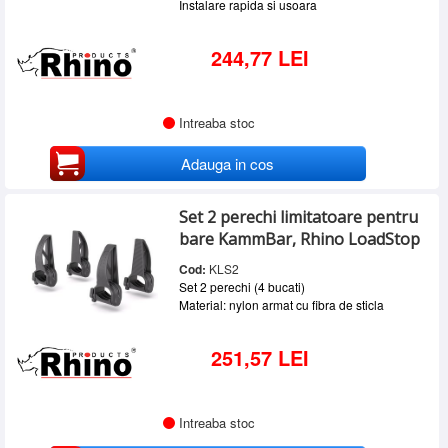
Instalare rapida si usoara
244,77 LEI
Intreaba stoc
Adauga in cos
Set 2 perechi limitatoare pentru
bare KammBar, Rhino LoadStop
Cod:
KLS2
Set 2 perechi (4 bucati)
Material: nylon armat cu fibra de sticla
251,57 LEI
Intreaba stoc