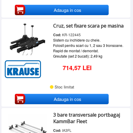
Adauga in cos
Cruz, set fixare scara pe masina
Cod:
KR-122445
Sistem cu inchidere cu cheie.
Folosit pentru scari cu 1, 2 sau 3 tronsoane.
Rapid de montat / demontat.
Greutate (set 2 bucati): 2,49 kg
714,57 LEI
Stoc limitat
Adauga in cos
3 bare transversale portbagaj
KammBar Fleet
Cod:
IA3FL