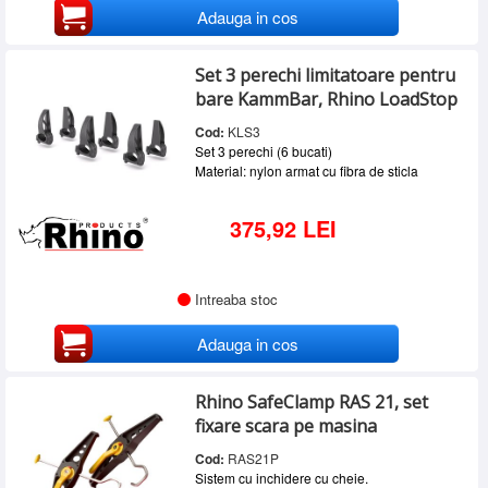
Adauga in cos
Set 3 perechi limitatoare pentru
bare KammBar, Rhino LoadStop
Cod:
KLS3
Set 3 perechi (6 bucati)
Material: nylon armat cu fibra de sticla
375,92 LEI
Intreaba stoc
Adauga in cos
Rhino SafeClamp RAS 21, set
fixare scara pe masina
Cod:
RAS21P
Sistem cu inchidere cu cheie.