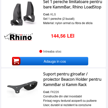
Set 1 pereche limitatoare pentru
SERVICE
bare KammBar, Rhino LoadStop
INCHIRIERI
Cod:
KLS
Set 1 pereche (2 bucati)
BLOG
Material: nylon armat cu fibra de sticla
CONTACT
144,56 LEI
AUTENTIFICARE
Intreaba stoc
Adauga in cos
Suport pentru giroafar /
proiector Beacon Holder pentru
KammBar si Kamm Rack
Cod:
FK226
Constructie din otel inoxidabil
Finisaj negru texturat acoperit cu pulbere
Usor, durabil si rezistent la coroziune