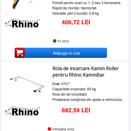
Folosit pentru scari cu 1, 2 sau 3 tronsoane.
Rapid de montat / demontat.
Greutate (set 2 bucati): 2,8 kg
406,72 LEI
In stoc
Adauga in cos
Rola de incarcare Kamm Roller
pentru Rhino KammBar
Cod:
KR27
Capacitate incarcare: 50 kg
Rola din tel inoxidabil
Protejeaza marginea din spate a vehiculului
692,59 LEI
Intreaba stoc