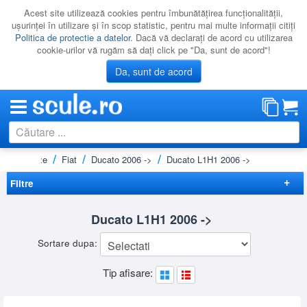
Acest site utilizează cookies pentru îmbunătăţirea funcţionalităţii,
uşurinţei în utilizare şi în scop statistic, pentru mai multe informaţii citiţi
Politica de protectie a datelor
. Dacă vă declaraţi de acord cu utilizarea
cookie-urilor vă rugăm să daţi click pe "Da, sunt de acord"!
Da, sunt de acord
 si microbuze
Fiat
Ducato 2006 ->
Ducato L1H1 2006 ->
CATEGORII
PROMOTII
Filtre
NOUTATI
Elimina filtrele
Ducato L1H1 2006 ->
RESIGILATE
Preț
Sortare dupa:
LICHIDARE
-
Brand
Tip afisare:
CATALOAGE
KRAUSE
(1)
RHINO
(10)
PRODUCATORI