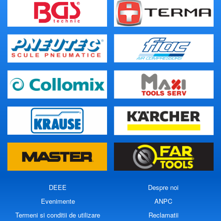
DEEE
Despre noi
Evenimente
ANPC
Termeni si conditii de utilizare
Reclamatii