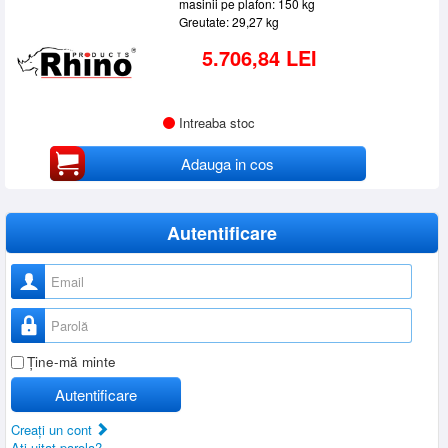
masinii pe plafon: 150 kg
Greutate: 29,27 kg
5.706,84 LEI
Intreaba stoc
Adauga in cos
Autentificare
Nume utilizator
Parolă
Ţine-mă minte
Autentificare
Creaţi un cont
Aţi uitat parola?