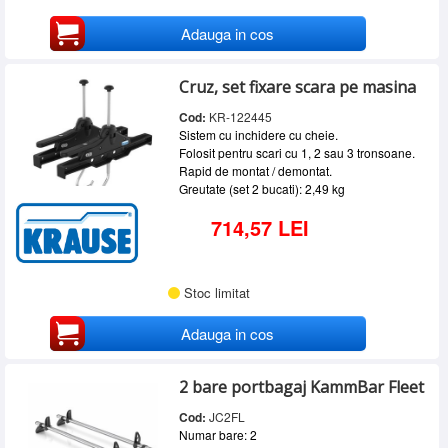
Adauga in cos
Cruz, set fixare scara pe masina
Cod:
KR-122445
Sistem cu inchidere cu cheie.
Folosit pentru scari cu 1, 2 sau 3 tronsoane.
Rapid de montat / demontat.
Greutate (set 2 bucati): 2,49 kg
714,57 LEI
Stoc limitat
Adauga in cos
2 bare portbagaj KammBar Fleet
Cod:
JC2FL
Numar bare: 2