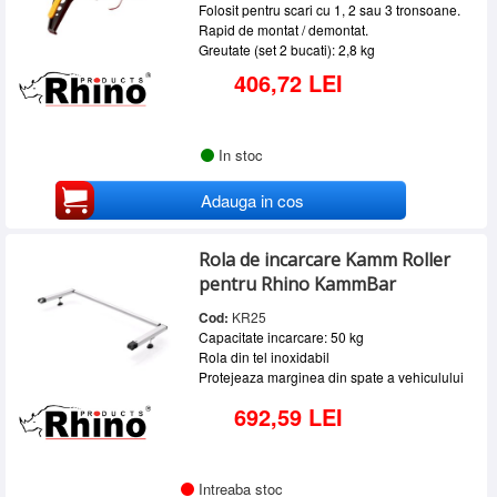
Folosit pentru scari cu 1, 2 sau 3 tronsoane.
Rapid de montat / demontat.
Greutate (set 2 bucati): 2,8 kg
406,72 LEI
In stoc
Adauga in cos
Rola de incarcare Kamm Roller
pentru Rhino KammBar
Cod:
KR25
Capacitate incarcare: 50 kg
Rola din tel inoxidabil
Protejeaza marginea din spate a vehiculului
692,59 LEI
Intreaba stoc