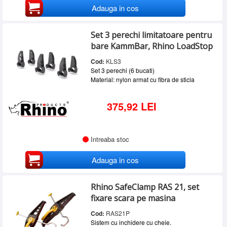
Adauga in cos
Set 3 perechi limitatoare pentru
bare KammBar, Rhino LoadStop
Cod:
KLS3
Set 3 perechi (6 bucati)
Material: nylon armat cu fibra de sticla
375,92 LEI
Intreaba stoc
Adauga in cos
Rhino SafeClamp RAS 21, set
fixare scara pe masina
Cod:
RAS21P
Sistem cu inchidere cu cheie.