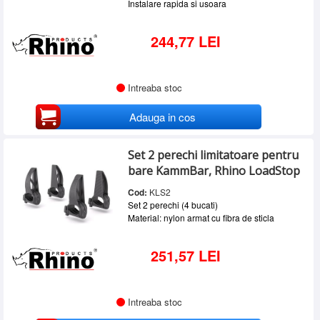
Instalare rapida si usoara
244,77 LEI
Intreaba stoc
Adauga in cos
Set 2 perechi limitatoare pentru
bare KammBar, Rhino LoadStop
Cod:
KLS2
Set 2 perechi (4 bucati)
Material: nylon armat cu fibra de sticla
251,57 LEI
Intreaba stoc