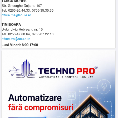
TARGU MURES
Str. Gheorghe Doja nr. 107
Tel. 0265-26.44.33, 0755-35.35.35
office.ms@scule.ro
TIMISOARA
B-dul Liviu Rebreanu nr. 15
Tel. 0256-47.80.64, 0755-07.22.10
office.tm@scule.ro
Luni-Vineri: 8:00-17:00