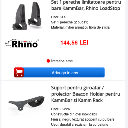
Set 1 pereche limitatoare pentru
SERVICE
bare KammBar, Rhino LoadStop
INCHIRIERI
Cod:
KLS
Set 1 pereche (2 bucati)
BLOG
Material: nylon armat cu fibra de sticla
CONTACT
144,56 LEI
AUTENTIFICARE
Intreaba stoc
Adauga in cos
Suport pentru giroafar /
proiector Beacon Holder pentru
KammBar si Kamm Rack
Cod:
FK226
Constructie din otel inoxidabil
Finisaj negru texturat acoperit cu pulbere
Usor, durabil si rezistent la coroziune