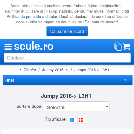
Acest site utilizează cookies pentru îmbunătăţirea funcţionalităţii,
uşurinţei în utilizare şi în scop statistic, pentru mai multe informaţii citiţi
Politica de protectie a datelor
. Dacă vă declaraţi de acord cu utilizarea
cookie-urilor vă rugăm să daţi click pe "Da, sunt de acord"!
Da, sunt de acord
i microbuze
Citroën
Jumpy 2016 ->
Jumpy 2016-> L3H1
CATEGORII
PROMOTII
Filtre
NOUTATI
Elimina filtrele
Jumpy 2016-> L3H1
RESIGILATE
Preț
Sortare dupa:
LICHIDARE
-
Brand
Tip afisare:
CATALOAGE
KRAUSE
(1)
RHINO
(12)
PRODUCATORI