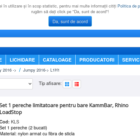
 în utilizare şi în scop statistic, pentru mai multe informaţii citiţi
Politica de p
rugăm să daţi click pe "Da, sunt de acord"!
Da, sunt de acord
E
LICHIDARE
CATALOAGE
PRODUCATORI
SERVIC
 2016 ->
Jumpy 2016-> L1H1
Tip afisare:
Set 1 pereche limitatoare pentru bare KammBar, Rhino
LoadStop
Cod:
KLS
Set 1 pereche (2 bucati)
Material: nylon armat cu fibra de sticla