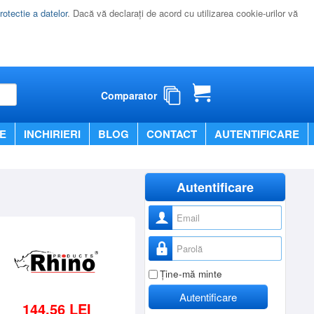
rotectie a datelor
. Dacă vă declaraţi de acord cu utilizarea cookie-urilor vă
Comparator
E
INCHIRIERI
BLOG
CONTACT
AUTENTIFICARE
Autentificare
Nume utilizator
Parolă
Ţine-mă minte
Autentificare
144,56 LEI