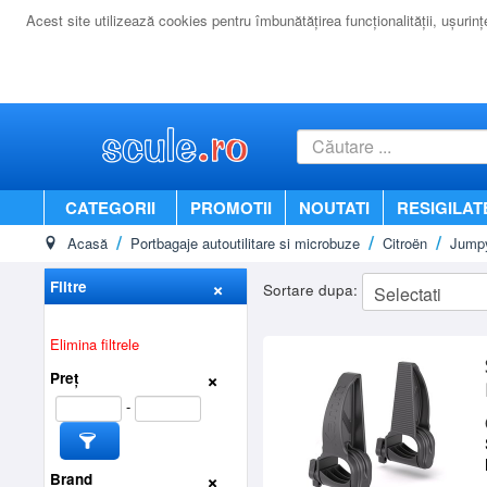
Acest site utilizează cookies pentru îmbunătăţirea funcţionalităţii, uşurinţei
CATEGORII
PROMOTII
NOUTATI
RESIGILAT
Acasă
Portbagaje autoutilitare si microbuze
Citroën
Jumpy
Filtre
Sortare dupa:
Elimina filtrele
Preț
-
Brand