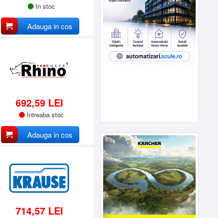
In stoc
Adauga in cos
692,59 LEI
Intreaba stoc
Adauga in cos
714,57 LEI