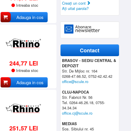
Creaţi un cont
Intreaba stoc
Aţi uitat parola?
Adauga in cos
Contact
BRASOV - SEDIU CENTRAL &
244,77 LEI
DEPOZIT
Intreaba stoc
Str. De Mijloc nr. 164
0268-47.66.52, 0752-42.42.42
office@scule.ro
Adauga in cos
CLUJ-NAPOCA
Str. Fabricii Nr. 56
Tel. 0264-46.26.18, 0755-
34.34.34
office.cj@scule.ro
MEDIAS
251,57 LEI
Sos. Sibiului nr. 45