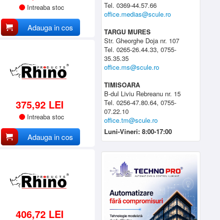
Tel. 0369-44.57.66
Intreaba stoc
office.medias@scule.ro
Adauga in cos
TARGU MURES
Str. Gheorghe Doja nr. 107
Tel. 0265-26.44.33, 0755-
35.35.35
office.ms@scule.ro
TIMISOARA
B-dul Liviu Rebreanu nr. 15
375,92 LEI
Tel. 0256-47.80.64, 0755-
07.22.10
Intreaba stoc
office.tm@scule.ro
Luni-Vineri: 8:00-17:00
Adauga in cos
406,72 LEI