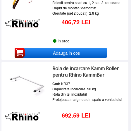
Folosit pentru scari cu 1, 2 sau 3 tronsoane.
Rapid de montat / demontat.
Greutate (set 2 bucati): 2,8 kg
406,72 LEI
In stoc
Adauga in cos
Rola de incarcare Kamm Roller
pentru Rhino KammBar
Cod:
KR37
Capacitate incarcare: 50 kg
Rola din tel inoxidabil
Protejeaza marginea din spate a vehiculului
692,59 LEI