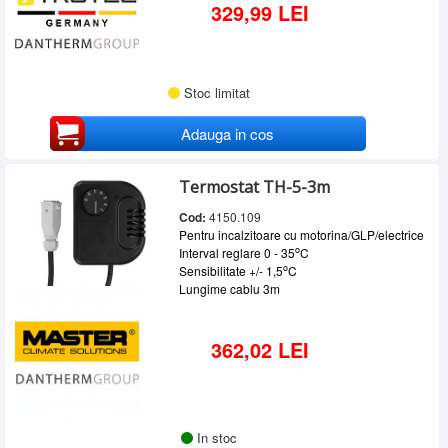
329,99 LEI
Stoc limitat
Adauga in cos
Termostat TH-5-3m
Cod:
4150.109
Pentru incalzitoare cu motorina/GLP/electrice
o
Interval reglare 0 - 35
C
o
Sensibilitate +/- 1,5
C
Lungime cablu 3m
362,02 LEI
In stoc