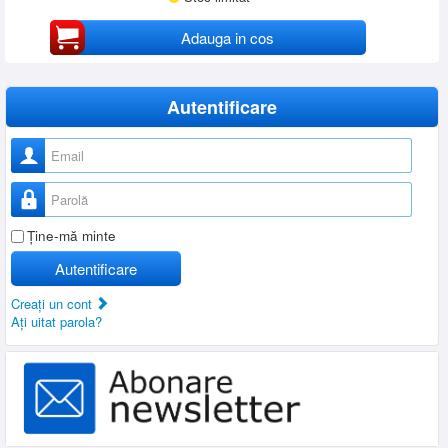
Adauga in cos
Autentificare
Nume utilizator
Parolă
Ţine-mă minte
Autentificare
Creaţi un cont
Aţi uitat parola?