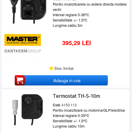
Pentru incalzitoarele cu ardere directa modele
vechi
o
Interval reglare 0-36
C
o
Sensibilitate +/- 1,5
C
Lungime cablu 3m
395,29 LEI
Stoc limitat
Adauga in cos
Termostat TH-5-10m
Cod:
4150.112
Pentru incalzitoare cu motorina/GLP/electrice
o
Interval reglare 0-35
C
o
Sensibilitate +/- 1,5
C
Lungime cablu 10m