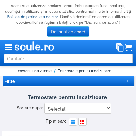
Acest site utilizează cookies pentru îmbunătăţirea funcţionalităţii,
uşurinţei în utilizare şi în scop statistic, pentru mai multe informaţii citiţi
Politica de protectie a datelor
. Dacă vă declaraţi de acord cu utilizarea
cookie-urilor vă rugăm să daţi click pe "Da, sunt de acord"!
Da, sunt de acord
cald)
Accesorii incalzitoare
Termostate pentru incalzitoare
CATEGORII
PROMOTII
Filtre
NOUTATI
Elimina filtrele
Termostate pentru incalzitoare
RESIGILATE
Preț
Sortare dupa:
LICHIDARE
-
Brand
Tip afisare:
CATALOAGE
MASTER
(6)
TROTEC
(3)
PRODUCATORI