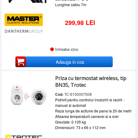
Lungime cablu 7m
299,98 LEI
Intreaba stoc
Adauga in cos
Priza cu termostat wireless, tip
BN35, Trotec
Cod:
TC-6100007008
Potrivit pentru controlul incalzirii si racirii -
manual si automat
Raza lunga de actiune de pana la 20 de metri
Afisarea temperaturii camerei si a orei
Greutate: 0.105 kg
Dimensiuni: 73 x 66 x 112 mm