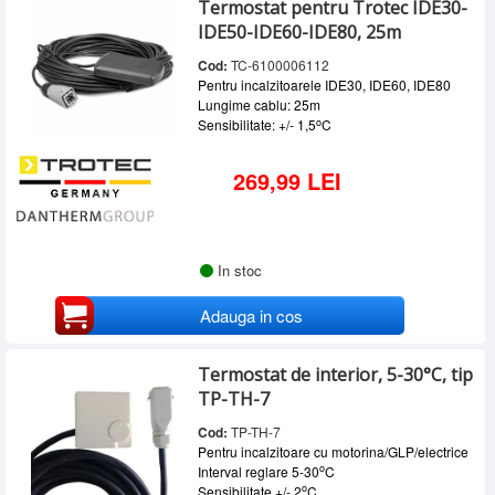
Termostat pentru Trotec IDE30-
SERVICE
IDE50-IDE60-IDE80, 25m
INCHIRIERI
Cod:
TC-6100006112
Pentru incalzitoarele IDE30, IDE60, IDE80
BLOG
Lungime cablu: 25m
o
Sensibilitate: +/- 1,5
C
CONTACT
AUTENTIFICARE
269,99 LEI
In stoc
Adauga in cos
Termostat de interior, 5-30°C, tip
TP-TH-7
Cod:
TP-TH-7
Pentru incalzitoare cu motorina/GLP/electrice
o
Interval reglare 5-30
C
o
Sensibilitate +/- 2
C