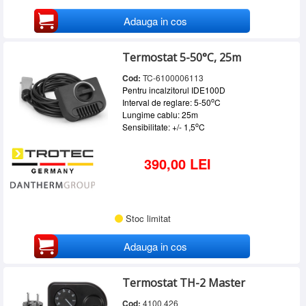
Adauga in cos
Termostat 5-50°C, 25m
Cod:
TC-6100006113
Pentru incalzitorul IDE100D
o
Interval de reglare: 5-50
C
Lungime cablu: 25m
o
Sensibilitate: +/- 1,5
C
390,00 LEI
Stoc limitat
Adauga in cos
Termostat TH-2 Master
Cod:
4100.426