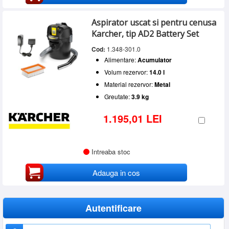
Aspirator uscat si pentru cenusa
Karcher, tip AD2 Battery Set
Cod:
1.348-301.0
Alimentare:
Acumulator
Volum rezervor:
14.0 l
Material rezervor:
Metal
Greutate:
3.9 kg
1.195,01 LEI
Intreaba stoc
Adauga in cos
Autentificare
Nume utilizator