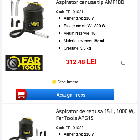
Putere motor (W)
Aspirator cenusa tip AMF18D
Acumulator
(2)
SERVICE
500 - 750 W
(2)
Volum rezervor
Cod:
FT-101081
751 - 1000 W
(2)
INCHIRIERI
Alimentare:
220 V
10 - 20 l
(6)
Material rezervor
BLOG
Putere motor (W):
800 W
Metal
(6)
Volum rezervor:
18 l
CONTACT
Material rezervor:
Metal
AUTENTIFICARE
Greutate:
3.5 kg
312,48 LEI
Stoc limitat
Adauga in cos
Aspirator de cenusa 15 L, 1000 W,
FarTools APG15
Cod:
FT-101083
Alimentare:
220 V