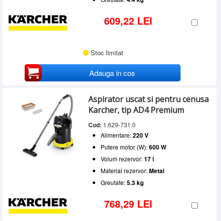
609,22 LEI
Stoc limitat
Adauga in cos
Aspirator uscat si pentru cenusa
Karcher, tip AD4 Premium
Cod:
1.629-731.0
Alimentare:
220 V
Putere motor (W):
600 W
Volum rezervor:
17 l
Material rezervor:
Metal
Greutate:
5.3 kg
768,29 LEI