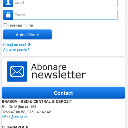
Parolă
Ţine-mă minte
Autentificare
Creaţi un cont
Aţi uitat parola?
Contact
BRASOV - SEDIU CENTRAL & DEPOZIT
Str. De Mijloc nr. 164
0268-47.66.52, 0752-42.42.42
office@scule.ro
CLUJ-NAPOCA