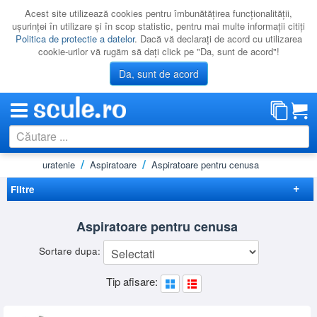
Acest site utilizează cookies pentru îmbunătăţirea funcţionalităţii,
uşurinţei în utilizare şi în scop statistic, pentru mai multe informaţii citiţi
Politica de protectie a datelor
. Dacă vă declaraţi de acord cu utilizarea
cookie-urilor vă rugăm să daţi click pe "Da, sunt de acord"!
Da, sunt de acord
e pentru curatenie
Aspiratoare
Aspiratoare pentru cenusa
CATEGORII
PROMOTII
Filtre
NOUTATI
Elimina filtrele
Aspiratoare pentru cenusa
RESIGILATE
Preț
Sortare dupa:
LICHIDARE
-
Brand
Tip afisare:
CATALOAGE
FAR TOOLS
(2)
Alimentare
KARCHER
(4)
PRODUCATORI
220 V
(4)