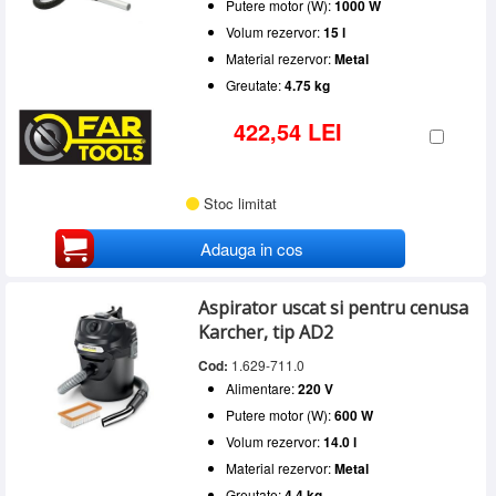
Putere motor (W):
1000 W
Volum rezervor:
15 l
Material rezervor:
Metal
Greutate:
4.75 kg
422,54 LEI
Stoc limitat
Adauga in cos
Aspirator uscat si pentru cenusa
Karcher, tip AD2
Cod:
1.629-711.0
Alimentare:
220 V
Putere motor (W):
600 W
Volum rezervor:
14.0 l
Material rezervor:
Metal
Greutate:
4.4 kg