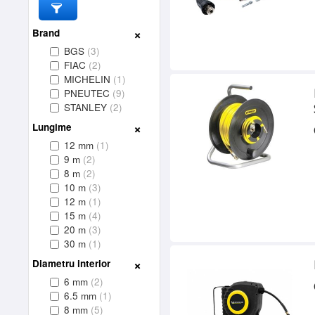
Brand
BGS
(3)
FIAC
(2)
MICHELIN
(1)
PNEUTEC
(9)
STANLEY
(2)
Lungime
12 mm
(1)
9 m
(2)
8 m
(2)
10 m
(3)
12 m
(1)
15 m
(4)
20 m
(3)
30 m
(1)
Diametru interior
6 mm
(2)
6.5 mm
(1)
8 mm
(5)