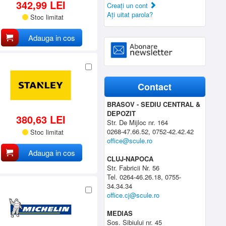
342,99 LEI
Creaţi un cont
Aţi uitat parola?
Stoc limitat
Adauga in cos
Contact
BRASOV - SEDIU CENTRAL &
DEPOZIT
380,63 LEI
Str. De Mijloc nr. 164
0268-47.66.52, 0752-42.42.42
Stoc limitat
office@scule.ro
Adauga in cos
CLUJ-NAPOCA
Str. Fabricii Nr. 56
Tel. 0264-46.26.18, 0755-
34.34.34
office.cj@scule.ro
MEDIAS
Sos. Sibiului nr. 45