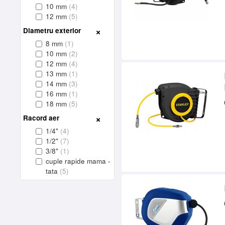
10 mm
(4)
12 mm
(5)
Diametru exterior
8 mm
(1)
10 mm
(2)
12 mm
(4)
13 mm
(1)
14 mm
(3)
16 mm
(1)
18 mm
(5)
Racord aer
1/4"
(4)
1/2"
(7)
3/8"
(1)
cuple rapide mama -
tata
(5)