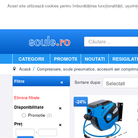
Acest site utilizează cookies pentru îmbunătăţirea funcţionalităţii, uşurinţei
CATEGORII
PROMOTII
NOUTATI
RESIGILAT
Acasă
Compresoare, scule pneumatice, accesorii aer comprima
Filtre
Sortare dupa:
Elimina filtrele
-24%
Disponibilitate
Promotie
(2)
Preț
-