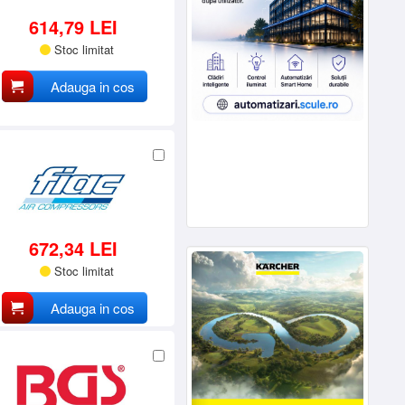
614,79 LEI
Stoc limitat
Adauga in cos
672,34 LEI
Stoc limitat
Adauga in cos