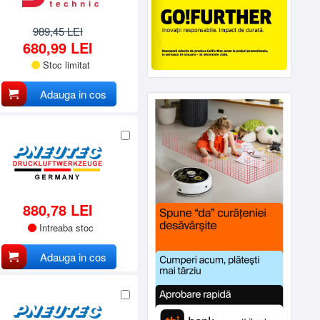
989,45 LEI
680,99 LEI
Stoc limitat
Adauga in cos
880,78 LEI
Intreaba stoc
Adauga in cos