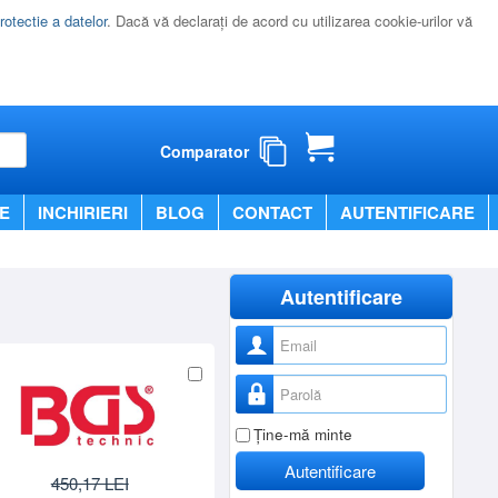
rotectie a datelor
. Dacă vă declaraţi de acord cu utilizarea cookie-urilor vă
Comparator
E
INCHIRIERI
BLOG
CONTACT
AUTENTIFICARE
Autentificare
Nume utilizator
Parolă
Ţine-mă minte
Autentificare
450,17 LEI