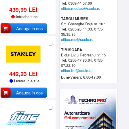
Tel. 0369-44.57.66
439,99 LEI
office.medias@scule.ro
Intreaba stoc
TARGU MURES
Str. Gheorghe Doja nr. 107
Adauga in cos
Tel. 0265-26.44.33, 0755-
35.35.35
office.ms@scule.ro
TIMISOARA
B-dul Liviu Rebreanu nr. 15
Tel. 0256-47.80.64, 0755-
07.22.10
office.tm@scule.ro
442,23 LEI
Luni-Vineri: 8:00-17:00
Livrare in 4 zile
Adauga in cos