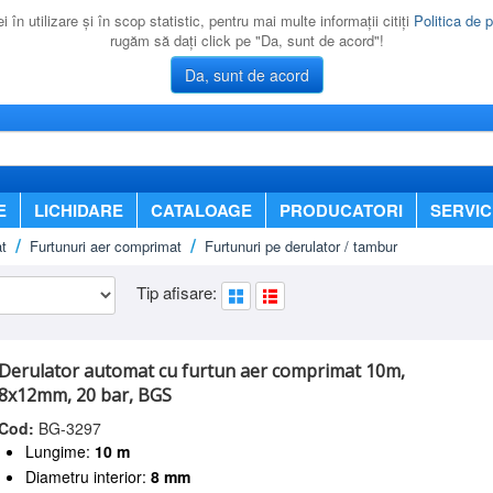
 în utilizare şi în scop statistic, pentru mai multe informaţii citiţi
Politica de p
rugăm să daţi click pe "Da, sunt de acord"!
Da, sunt de acord
E
LICHIDARE
CATALOAGE
PRODUCATORI
SERVIC
t
Furtunuri aer comprimat
Furtunuri pe derulator / tambur
Tip afisare:
Derulator automat cu furtun aer comprimat 10m,
8x12mm, 20 bar, BGS
Cod:
BG-3297
Lungime:
10 m
Diametru interior:
8 mm