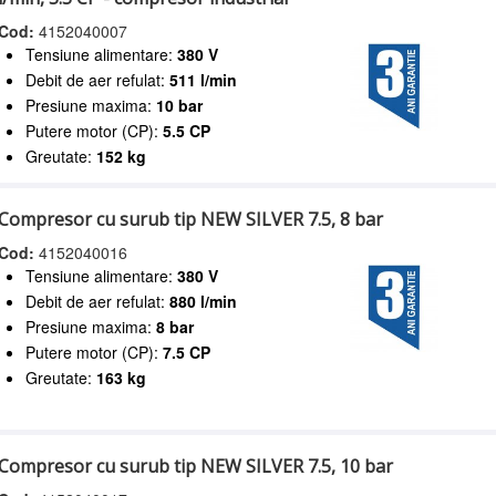
Cod:
4152040007
Tensiune alimentare:
380 V
Debit de aer refulat:
511 l/min
Presiune maxima:
10 bar
Putere motor (CP):
5.5 CP
Greutate:
152 kg
Compresor cu surub tip NEW SILVER 7.5, 8 bar
Cod:
4152040016
Tensiune alimentare:
380 V
Debit de aer refulat:
880 l/min
Presiune maxima:
8 bar
Putere motor (CP):
7.5 CP
Greutate:
163 kg
Compresor cu surub tip NEW SILVER 7.5, 10 bar