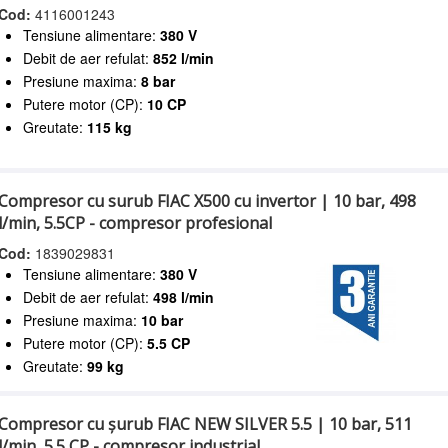
Cod:
4116001243
Tensiune alimentare:
380 V
Debit de aer refulat:
852 l/min
Presiune maxima:
8 bar
Putere motor (CP):
10 CP
Greutate:
115 kg
Compresor cu surub FIAC X500 cu invertor | 10 bar, 498
l/min, 5.5CP - compresor profesional
Cod:
1839029831
Tensiune alimentare:
380 V
Debit de aer refulat:
498 l/min
Presiune maxima:
10 bar
Putere motor (CP):
5.5 CP
Greutate:
99 kg
Compresor cu șurub FIAC NEW SILVER 5.5 | 10 bar, 511
l/min, 5.5 CP - compresor industrial