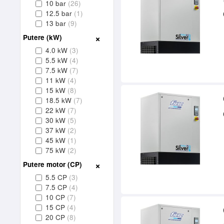
10 bar
(26)
12.5 bar
(1)
13 bar
(9)
Putere (kW)
4.0 kW
(3)
5.5 kW
(4)
7.5 kW
(7)
11 kW
(4)
15 kW
(8)
18.5 kW
(7)
22 kW
(7)
30 kW
(5)
37 kW
(2)
45 kW
(1)
75 kW
(2)
Putere motor (CP)
5.5 CP
(3)
7.5 CP
(4)
10 CP
(7)
15 CP
(4)
20 CP
(8)