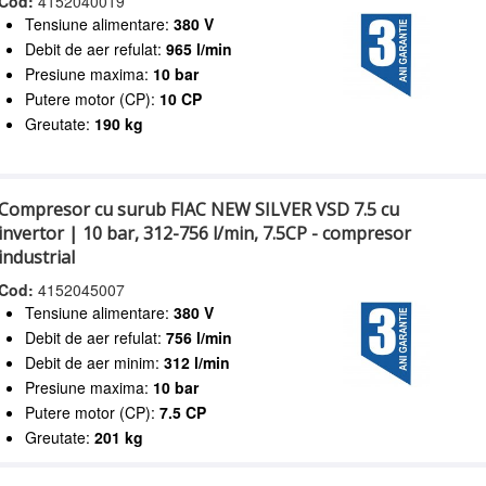
Cod:
4152040019
Tensiune alimentare:
380 V
Debit de aer refulat:
965 l/min
Presiune maxima:
10 bar
Putere motor (CP):
10 CP
Greutate:
190 kg
Compresor cu surub FIAC NEW SILVER VSD 7.5 cu
invertor | 10 bar, 312-756 l/min, 7.5CP - compresor
industrial
Cod:
4152045007
Tensiune alimentare:
380 V
Debit de aer refulat:
756 l/min
Debit de aer minim:
312 l/min
Presiune maxima:
10 bar
Putere motor (CP):
7.5 CP
Greutate:
201 kg