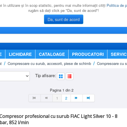
 în utilizare şi în scop statistic, pentru mai multe informaţii citiţi
Politica de p
rugăm să daţi click pe "Da, sunt de acord"!
Da, sunt de acord
E
LICHIDARE
CATALOAGE
PRODUCATORI
SERVIC
t
Compresoare cu surub, accesorii, piese de schimb
Compresoare cu su
Tip afisare:
Pagina 1 din 2
1
2
Compresor profesional cu surub FIAC Light Silver 10 - 8
bar, 852 l/min