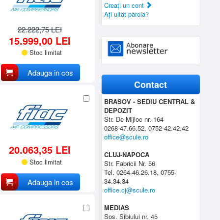
Creaţi un cont
Aţi uitat parola?
22.222,75 LEI
15.999,00 LEI
Stoc limitat
Adauga in cos
Contact
BRASOV - SEDIU CENTRAL &
DEPOZIT
Str. De Mijloc nr. 164
0268-47.66.52, 0752-42.42.42
office@scule.ro
20.063,35 LEI
CLUJ-NAPOCA
Stoc limitat
Str. Fabricii Nr. 56
Tel. 0264-46.26.18, 0755-
34.34.34
Adauga in cos
office.cj@scule.ro
MEDIAS
Sos. Sibiului nr. 45