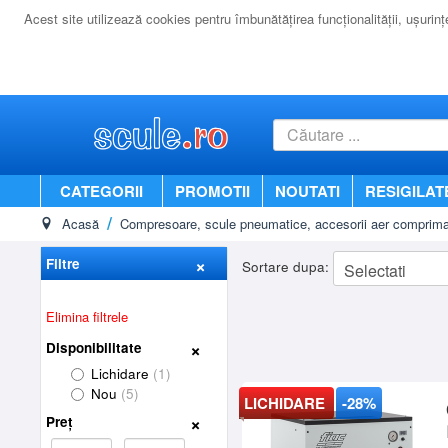
Acest site utilizează cookies pentru îmbunătăţirea funcţionalităţii, uşurinţei
CATEGORII
PROMOTII
NOUTATI
RESIGILAT
Acasă
Compresoare, scule pneumatice, accesorii aer comprima
Filtre
Sortare dupa:
Elimina filtrele
Disponibilitate
Lichidare
(1)
Nou
(5)
LICHIDARE
-28%
Preț
-