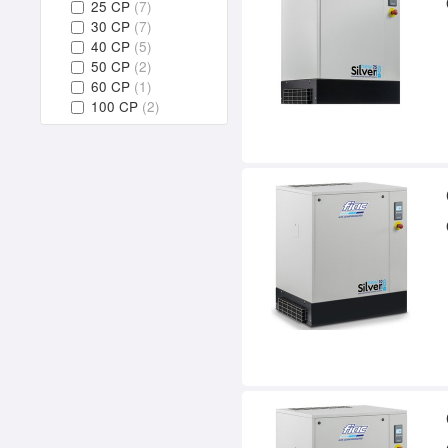
25 CP
(7)
30 CP
(7)
40 CP
(5)
50 CP
(2)
60 CP
(1)
100 CP
(2)