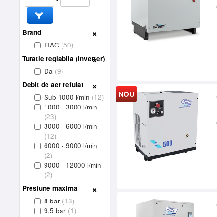
Brand
FIAC
(50)
Turatie reglabila (inverter)
Da
(9)
Debit de aer refulat
NOU
Sub 1000 l/min
(12)
1000 - 3000 l/min
(23)
3000 - 6000 l/min
(12)
6000 - 9000 l/min
(2)
9000 - 12000 l/min
(2)
Presiune maxima
8 bar
(13)
9.5 bar
(1)