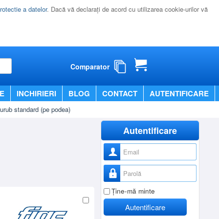
rotectie a datelor
. Dacă vă declaraţi de acord cu utilizarea cookie-urilor vă
Comparator
E
INCHIRIERI
BLOG
CONTACT
AUTENTIFICARE
rub standard (pe podea)
Autentificare
Nume utilizator
Parolă
Ţine-mă minte
Autentificare