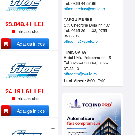
Tel. 0369-44.57.66
office.medias@scule.ro
TARGU MURES
23.048,41 LEI
Str. Gheorghe Doja nr. 107
Tel. 0265-26.44.33, 0755-
Intreaba stoc
35.35.35
office.ms@scule.ro
Adauga in cos
TIMISOARA
B-dul Liviu Rebreanu nr. 15
Tel. 0256-47.80.64, 0755-
07.22.10
office.tm@scule.ro
Luni-Vineri: 8:00-17:00
24.191,61 LEI
Intreaba stoc
Adauga in cos