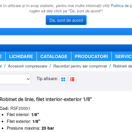
 în utilizare şi în scop statistic, pentru mai multe informaţii citiţi
Politica de p
rugăm să daţi click pe "Da, sunt de acord"!
Da, sunt de acord
E
LICHIDARE
CATALOAGE
PRODUCATORI
SERVIC
t
Accesorii compresoare
Racorduri pentru aer comprimat
Robineti de 
Tip afisare:
Robinet de linie, filet interior-exterior 1/8"
Cod:
RSF20001
Filet interior:
1/8"
Filet exterior:
1/8"
Presiune maxima:
20 bar