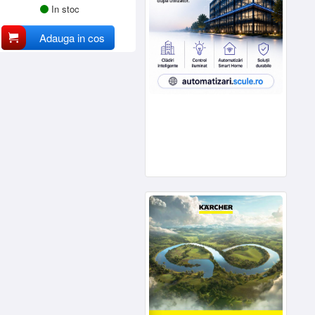
In stoc
Adauga in cos