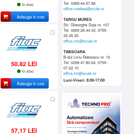
Tel. 0369-44.57.66
In stoc
office.medias@scule.ro
Adauga in cos
TARGU MURES
Str. Gheorghe Doja nr. 107
Tel. 0265-26.44.33, 0755-
35.35.35
office.ms@scule.ro
TIMISOARA
B-dul Liviu Rebreanu nr. 15
50,82 LEI
Tel. 0256-47.80.64, 0755-
07.22.10
In stoc
office.tm@scule.ro
Luni-Vineri: 8:00-17:00
Adauga in cos
57,17 LEI