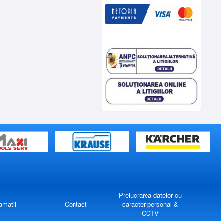
Prelucrarea datelor cu
amatii
Contact
caracter personal &
CCTV