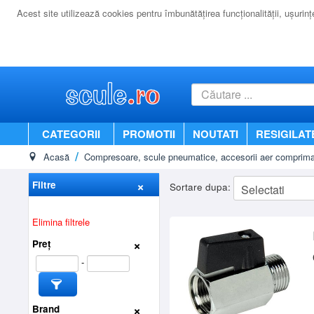
Acest site utilizează cookies pentru îmbunătăţirea funcţionalităţii, uşurinţei
CATEGORII
PROMOTII
NOUTATI
RESIGILAT
Acasă
Compresoare, scule pneumatice, accesorii aer comprima
Filtre
Sortare dupa:
Elimina filtrele
Preț
-
Brand