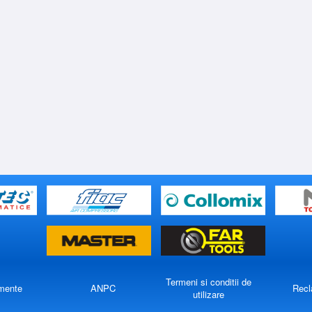
Termeni si conditii de
mente
ANPC
Recl
utilizare