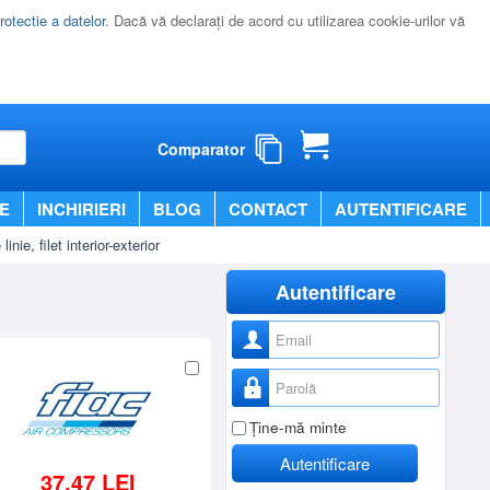
rotectie a datelor
. Dacă vă declaraţi de acord cu utilizarea cookie-urilor vă
Comparator
E
INCHIRIERI
BLOG
CONTACT
AUTENTIFICARE
linie, filet interior-exterior
Autentificare
Nume utilizator
Parolă
Ţine-mă minte
Autentificare
37,47 LEI