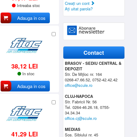
Creaţi un cont
Intreaba stoc
Aţi uitat parola?
Adauga in cos
Contact
BRASOV - SEDIU CENTRAL &
38,12 LEI
DEPOZIT
In stoc
Str. De Mijloc nr. 164
0268-47.66.52, 0752-42.42.42
office@scule.ro
Adauga in cos
CLUJ-NAPOCA
Str. Fabricii Nr. 56
Tel. 0264-46.26.18, 0755-
34.34.34
office.cj@scule.ro
MEDIAS
41,29 LEI
Sos. Sibiului nr. 45