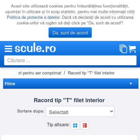
Acest site utilizează cookies pentru îmbunătăţirea funcţionalităţii,
uşurinţei în utilizare şi în scop statistic, pentru mai multe informaţii citiţi
Politica de protectie a datelor
. Dacă vă declaraţi de acord cu utilizarea
cookie-urilor vă rugăm să daţi click pe "Da, sunt de acord"!
Da, sunt de acord
Racorduri pentru aer comprimat
Racord tip "T" filet interior
CATEGORII
PROMOTII
Filtre
NOUTATI
Elimina filtrele
Racord tip "T" filet interior
RESIGILATE
Preț
Sortare dupa:
LICHIDARE
-
Brand
Tip afisare:
CATALOAGE
FIAC
(4)
Filet
PRODUCATORI
1/8"
(1)