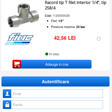
Racord tip T filet interior 1/4", tip
258/4
Cod:
1126000026
Filet:
1/2"
Presiune maxima:
25 bar
42,56 LEI
In stoc
Adauga in cos
Autentificare
Nume utilizator
Parolă