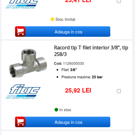
Stoc limitat
Adauga in cos
Racord tip T filet interior 3/8", tip
258/3
Cod:
1126000030
Filet:
3/8"
Presiune maxima:
25 bar
25,92 LEI
In stoc
Adauga in cos