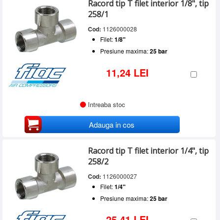
Racord tip T filet interior 1/8", tip
1/4"
(1)
SERVICE
258/1
3/8"
(1)
INCHIRIERI
1/2"
(1)
Cod:
1126000028
Filet:
1/8"
BLOG
Presiune maxima:
25 bar
CONTACT
11,24 LEI
AUTENTIFICARE
Intreaba stoc
Adauga in cos
Racord tip T filet interior 1/4", tip
258/2
Cod:
1126000027
Filet:
1/4"
Presiune maxima:
25 bar
25,41 LEI