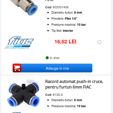
Cod:
802001406
Diametru furtun:
8 mm
Prindere:
Filet 1/4"
Presiune maxima:
10 bar
Tip filet:
interior
16,52 LEI
In stoc
Adauga in cos
Racord automat push-in cruce,
pentru furtun 6mm FIAC
Cod:
813D.6
Diametru furtun:
6 mm
Presiune maxima:
10 bar