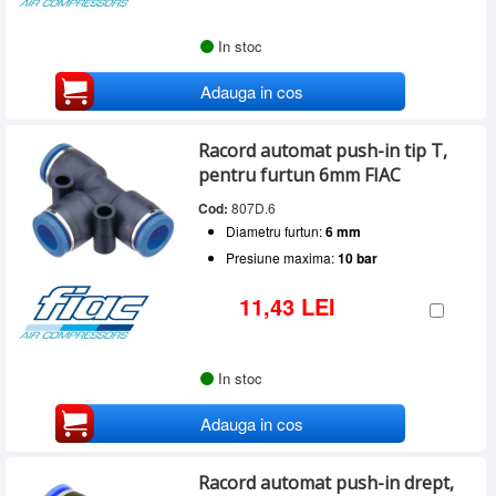
In stoc
Adauga in cos
Racord automat push-in tip T,
pentru furtun 6mm FIAC
Cod:
807D.6
Diametru furtun:
6 mm
Presiune maxima:
10 bar
11,43 LEI
In stoc
Adauga in cos
Racord automat push-in drept,