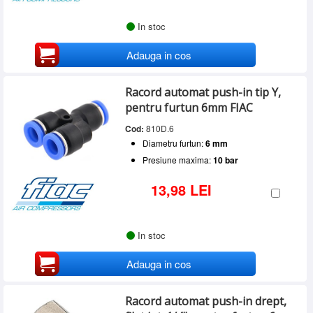
In stoc
Adauga in cos
Racord automat push-in tip Y,
pentru furtun 6mm FIAC
Cod:
810D.6
Diametru furtun:
6 mm
Presiune maxima:
10 bar
13,98 LEI
In stoc
Adauga in cos
Racord automat push-in drept,