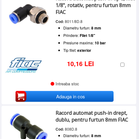
1/8", rotativ, pentru furtun 8mm
FIAC
Cod:
8011/8D.8
Diametru furtun:
8 mm
Prindere:
Filet 1/8"
Presiune maxima:
10 bar
Tip filet:
exterior
10,16 LEI
Intreaba stoc
Adauga in cos
Racord automat push-in drept,
dublu, pentru furtun 8mm FIAC
Cod:
808D.8
Diametru furtun:
8 mm