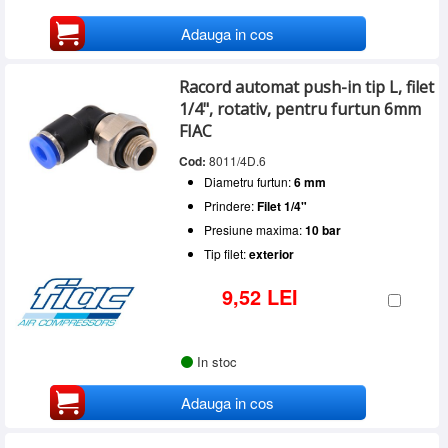
Adauga in cos
Racord automat push-in tip L, filet
1/4", rotativ, pentru furtun 6mm
FIAC
Cod:
8011/4D.6
Diametru furtun:
6 mm
Prindere:
Filet 1/4"
Presiune maxima:
10 bar
Tip filet:
exterior
9,52 LEI
In stoc
Adauga in cos