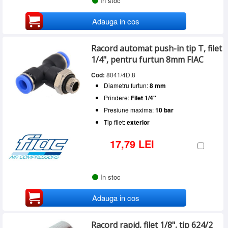
In stoc
Adauga in cos
Racord automat push-in tip T, filet
1/4", pentru furtun 8mm FIAC
Cod:
8041/4D.8
Diametru furtun:
8 mm
Prindere:
Filet 1/4"
Presiune maxima:
10 bar
Tip filet:
exterior
17,79 LEI
In stoc
Adauga in cos
Racord rapid, filet 1/8", tip 624/2