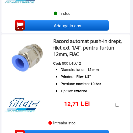
In stoc
Adauga in cos
Racord automat push-in drept,
filet ext. 1/4", pentru furtun
12mm, FIAC
Cod:
8001/4D.12
Diametru furtun:
12 mm
Prindere:
Filet 1/4"
Presiune maxima:
10 bar
Tip filet:
exterior
12,71 LEI
Intreaba stoc