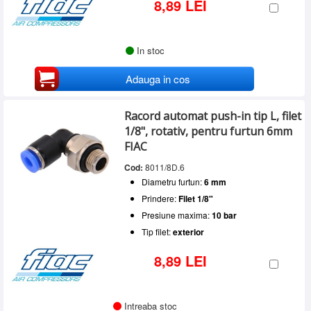
8,89 LEI
In stoc
Adauga in cos
Racord automat push-in tip L, filet
1/8", rotativ, pentru furtun 6mm
FIAC
Cod:
8011/8D.6
Diametru furtun:
6 mm
Prindere:
Filet 1/8"
Presiune maxima:
10 bar
Tip filet:
exterior
8,89 LEI
Intreaba stoc