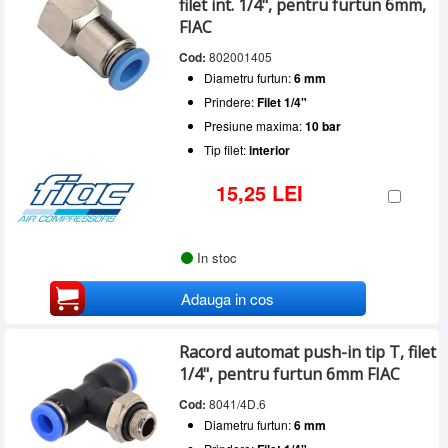
filet int. 1/4", pentru furtun 6mm,
FIAC
Cod:
802001405
Diametru furtun:
6 mm
Prindere:
Filet 1/4"
Presiune maxima:
10 bar
Tip filet:
interior
15,25 LEI
In stoc
Adauga in cos
Racord automat push-in tip T, filet
1/4", pentru furtun 6mm FIAC
Cod:
8041/4D.6
Diametru furtun:
6 mm