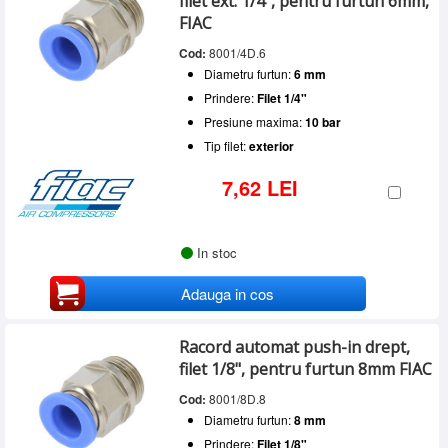
filet ext. 1/4", pentru furtun 6mm,
FIAC
Cod:
8001/4D.6
Diametru furtun:
6 mm
Prindere:
Filet 1/4"
Presiune maxima:
10 bar
Tip filet:
exterior
7,62 LEI
In stoc
Adauga in cos
Racord automat push-in drept,
filet 1/8", pentru furtun 8mm FIAC
Cod:
8001/8D.8
Diametru furtun:
8 mm
Prindere:
Filet 1/8"