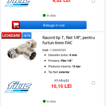
In stoc
Adauga in cos
LICHIDARE
-41%
Racord tip T, filet 1/8", pentru
furtun 6mm FIAC
Cod:
1126000320
Diametru furtun:
6 mm
Prindere:
Filet 1/8"
Presiune maxima:
15 bar
Tip filet:
exterior
17,15 LEI
10,15 LEI
In stoc