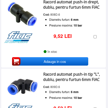
Racord automat push-in drept,
dublu, pentru furtun 6mm FIAC
Cod:
808D.6
Diametru furtun:
6 mm
Presiune maxima:
10 bar
9,52 LEI
In stoc
Adauga in cos
Racord automat push-in tip "L",
dublu, pentru furtun 6mm FIAC
Cod:
809D.6
Diametru furtun:
6 mm
Presiune maxima:
10 bar
9,52 LEI