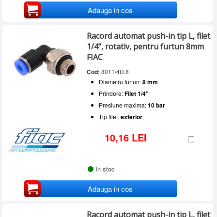
Adauga in cos
Racord automat push-in tip L, filet
1/4", rotativ, pentru furtun 8mm
FIAC
Cod:
8011/4D.8
Diametru furtun:
8 mm
Prindere:
Filet 1/4"
Presiune maxima:
10 bar
Tip filet:
exterior
10,16 LEI
In stoc
Adauga in cos
Racord automat push-in tip L, filet