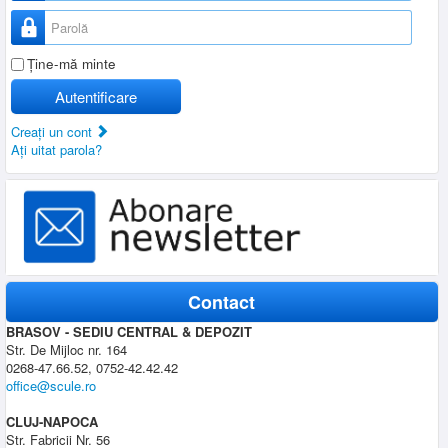
Parolă
Ţine-mă minte
Autentificare
Creaţi un cont
Aţi uitat parola?
Contact
BRASOV - SEDIU CENTRAL & DEPOZIT
Str. De Mijloc nr. 164
0268-47.66.52, 0752-42.42.42
office@scule.ro
CLUJ-NAPOCA
Str. Fabricii Nr. 56