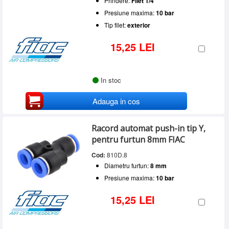
Prindere:
Filet 1/4"
Presiune maxima:
10 bar
Tip filet:
exterior
15,25 LEI
In stoc
Adauga in cos
Racord automat push-in tip Y,
pentru furtun 8mm FIAC
Cod:
810D.8
Diametru furtun:
8 mm
Presiune maxima:
10 bar
15,25 LEI