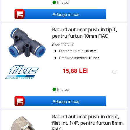
In stoc
Adauga in cos
Racord automat push-in tip T,
pentru furtun 10mm FIAC
Cod:
807D.10
Diametru furtun:
10 mm
Presiune maxima:
10 bar
15,88 LEI
In stoc
Adauga in cos
Racord automat push-in drept,
filet int. 1/4", pentru furtun 8mm,
FIAC