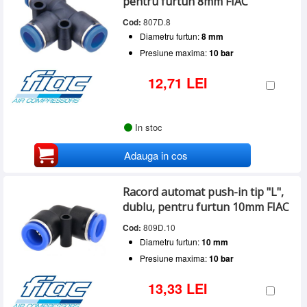
pentru furtun 8mm FIAC
Cod:
807D.8
Diametru furtun:
8 mm
Presiune maxima:
10 bar
12,71 LEI
In stoc
Adauga in cos
Racord automat push-in tip "L",
dublu, pentru furtun 10mm FIAC
Cod:
809D.10
Diametru furtun:
10 mm
Presiune maxima:
10 bar
13,33 LEI