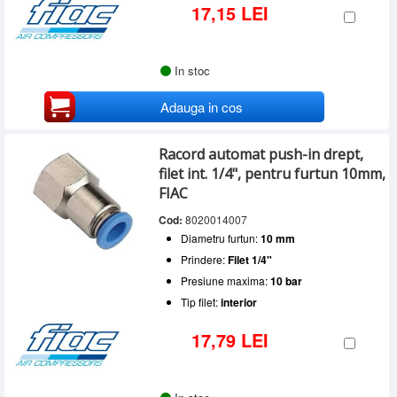
17,15 LEI
In stoc
Adauga in cos
Racord automat push-in drept,
filet int. 1/4", pentru furtun 10mm,
FIAC
Cod:
8020014007
Diametru furtun:
10 mm
Prindere:
Filet 1/4"
Presiune maxima:
10 bar
Tip filet:
interior
17,79 LEI