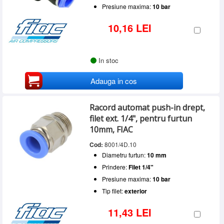
Presiune maxima:
10 bar
10,16 LEI
In stoc
Adauga in cos
Racord automat push-in drept,
filet ext. 1/4", pentru furtun
10mm, FIAC
Cod:
8001/4D.10
Diametru furtun:
10 mm
Prindere:
Filet 1/4"
Presiune maxima:
10 bar
Tip filet:
exterior
11,43 LEI