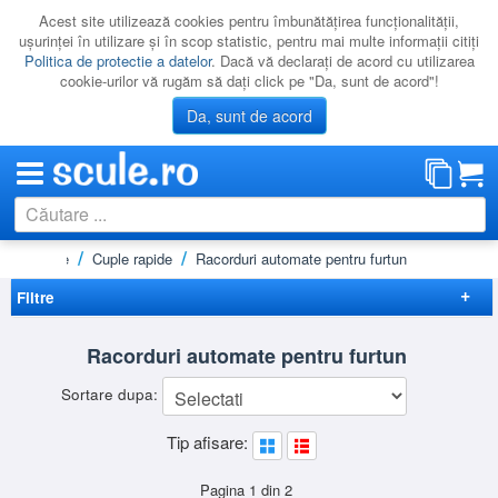
Acest site utilizează cookies pentru îmbunătăţirea funcţionalităţii,
uşurinţei în utilizare şi în scop statistic, pentru mai multe informaţii citiţi
Politica de protectie a datelor
. Dacă vă declaraţi de acord cu utilizarea
cookie-urilor vă rugăm să daţi click pe "Da, sunt de acord"!
Da, sunt de acord
ompresoare
Cuple rapide
Racorduri automate pentru furtun
CATEGORII
PROMOTII
Filtre
NOUTATI
Elimina filtrele
Racorduri automate pentru furtun
RESIGILATE
Disponibilitate
Sortare dupa:
LICHIDARE
Lichidare
(1)
Preț
Tip afisare:
CATALOAGE
-
Brand
PRODUCATORI
FIAC
(39)
Pagina 1 din 2