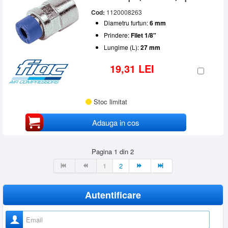
Cod:
1120008263
Diametru furtun:
6 mm
Prindere:
Filet 1/8"
Lungime (L):
27 mm
19,31 LEI
Stoc limitat
Adauga in cos
Pagina 1 din 2
1
2
Autentificare
Nume utilizator