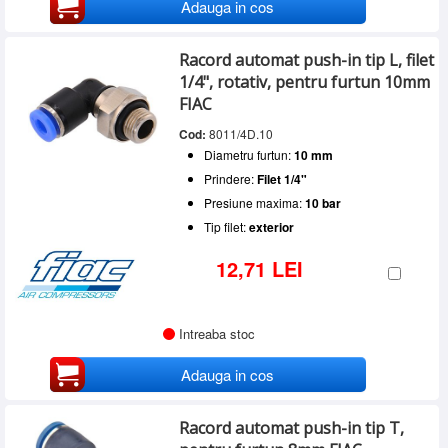
Adauga in cos
Racord automat push-in tip L, filet
1/4", rotativ, pentru furtun 10mm
FIAC
Cod:
8011/4D.10
Diametru furtun:
10 mm
Prindere:
Filet 1/4"
Presiune maxima:
10 bar
Tip filet:
exterior
12,71 LEI
Intreaba stoc
Adauga in cos
Racord automat push-in tip T,