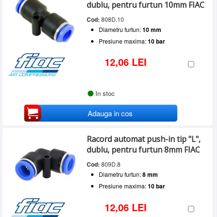
dublu, pentru furtun 10mm FIAC
Cod:
808D.10
Diametru furtun:
10 mm
Presiune maxima:
10 bar
12,06 LEI
In stoc
Adauga in cos
Racord automat push-in tip "L",
dublu, pentru furtun 8mm FIAC
Cod:
809D.8
Diametru furtun:
8 mm
Presiune maxima:
10 bar
12,06 LEI