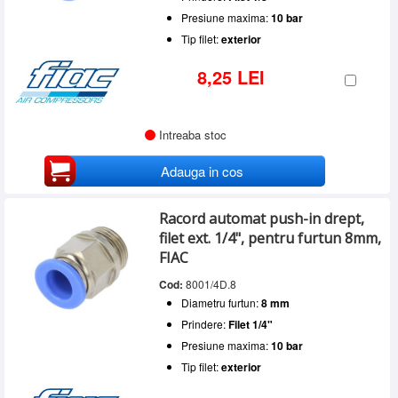
Presiune maxima:
10 bar
Tip filet:
exterior
8,25 LEI
Intreaba stoc
Adauga in cos
Racord automat push-in drept,
filet ext. 1/4", pentru furtun 8mm,
FIAC
Cod:
8001/4D.8
Diametru furtun:
8 mm
Prindere:
Filet 1/4"
Presiune maxima:
10 bar
Tip filet:
exterior