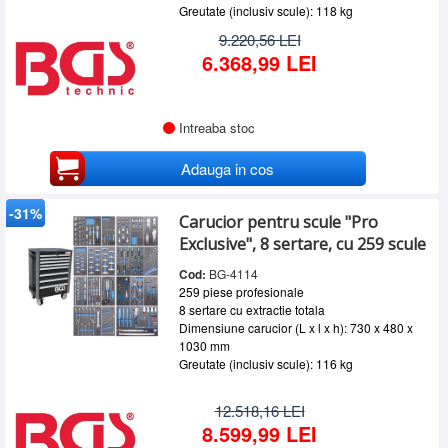
Greutate (inclusiv scule): 118 kg
9.220,56 LEI
6.368,99 LEI
Intreaba stoc
Adauga in cos
-31%
Carucior pentru scule "Pro
Exclusive", 8 sertare, cu 259 scule
Cod:
BG-4114
259 piese profesionale
8 sertare cu extractie totala
Dimensiune carucior (L x l x h): 730 x 480 x
1030 mm
Greutate (inclusiv scule): 116 kg
12.518,16 LEI
8.599,99 LEI