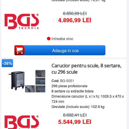
6.850,69 LEI
4.896,99 LEI
Intreaba stoc
Adauga in cos
-36%
Carucior pentru scule, 8 sertare,
cu 296 scule
Cod:
BG-5051
296 piese profesionale
8 sertare cu extractie totala
Dimensiune carucior (L x l x h): 1026.5 x 470 x
724 mm
Greutate (inclusiv scule): 102.9 kg
8.692,41 LEI
5.544,99 LEI