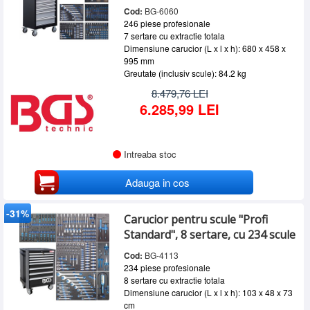
Cod:
BG-6060
246 piese profesionale
7 sertare cu extractie totala
Dimensiune carucior (L x l x h): 680 x 458 x
995 mm
Greutate (inclusiv scule): 84.2 kg
8.479,76 LEI
6.285,99 LEI
Intreaba stoc
Adauga in cos
-31%
Carucior pentru scule "Profi
Standard", 8 sertare, cu 234 scule
Cod:
BG-4113
234 piese profesionale
8 sertare cu extractie totala
Dimensiune carucior (L x l x h): 103 x 48 x 73
cm