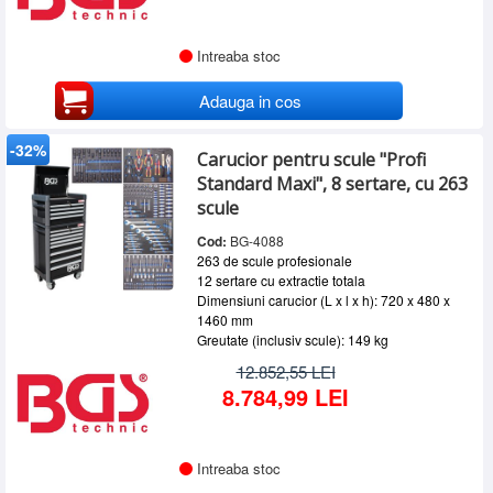
Intreaba stoc
Adauga in cos
-32%
Carucior pentru scule "Profi
Standard Maxi", 8 sertare, cu 263
scule
Cod:
BG-4088
263 de scule profesionale
12 sertare cu extractie totala
Dimensiuni carucior (L x l x h): 720 x 480 x
1460 mm
Greutate (inclusiv scule): 149 kg
12.852,55 LEI
8.784,99 LEI
Intreaba stoc