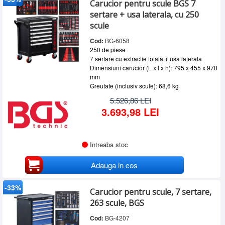
Carucior pentru scule BGS 7
SERVICE
sertare + usa laterala, cu 250
INCHIRIERI
scule
Cod:
BG-6058
BLOG
250 de piese
CONTACT
7 sertare cu extractie totala + usa laterala
Dimensiuni carucior (L x l x h): 795 x 455 x 970
AUTENTIFICARE
mm
Greutate (inclusiv scule): 68,6 kg
5.526,86 LEI
3.693,98 LEI
Intreaba stoc
Adauga in cos
-33%
Carucior pentru scule, 7 sertare,
263 scule, BGS
Cod:
BG-4207