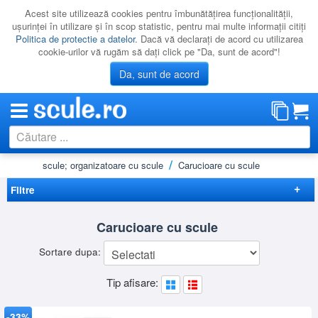
Acest site utilizează cookies pentru îmbunătăţirea funcţionalităţii,
uşurinţei în utilizare şi în scop statistic, pentru mai multe informaţii citiţi
Politica de protectie a datelor
. Dacă vă declaraţi de acord cu utilizarea
cookie-urilor vă rugăm să daţi click pe "Da, sunt de acord"!
Da, sunt de acord
er / pentru scule; organizatoare cu scule
Carucioare cu scule
CATEGORII
PROMOTII
Filtre
NOUTATI
Elimina filtrele
Carucioare cu scule
RESIGILATE
Disponibilitate
Sortare dupa:
LICHIDARE
Promotie
(8)
Preț
Tip afisare:
CATALOAGE
-
Brand
PRODUCATORI
BGS
(11)
-33%