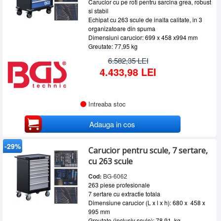
Carucior cu pe roti pentru sarcina grea, robust
si stabil
Echipat cu 263 scule de inalta calitate, in 3
organizatoare din spuma
Dimensiuni carucior: 699 x 458 x994 mm
Greutate: 77,95 kg
6.582,35 LEI
4.433,98 LEI
Intreaba stoc
Adauga in cos
-29%
Carucior pentru scule, 7 sertare,
cu 263 scule
Cod:
BG-6062
263 piese profesionale
7 sertare cu extractie totala
Dimensiune carucior (L x l x h): 680 x 458 x
995 mm
Greutate (inclusiv scule): 78,91 kg