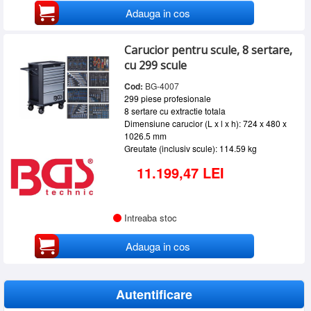
Adauga in cos
Carucior pentru scule, 8 sertare,
cu 299 scule
Cod:
BG-4007
299 piese profesionale
8 sertare cu extractie totala
Dimensiune carucior (L x l x h): 724 x 480 x
1026.5 mm
Greutate (inclusiv scule): 114.59 kg
11.199,47 LEI
Intreaba stoc
Adauga in cos
Autentificare