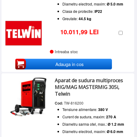
Diametru electrod, maxim:
Ø 5.0 mm
Clasa de protectie:
IP22
Greutate:
44.5 kg
10.011,99 LEI
Intreaba stoc
Adauga in cos
Aparat de sudura multiproces
MIG/MAG MASTERMIG 305i,
Telwin
Cod:
TW-816200
Tensiune alimentare:
380 V
Curent de sudura, maxim:
270 A
Diametru sarma otel, max.:
Ø 1.2 mm
Diametru electrod, maxim:
Ø 6.0 mm