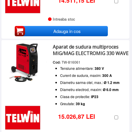
14.511,15 LEI
Intreaba stoc
Adauga in cos
Aparat de sudura multiproces
MIG/MAG ELECTROMIG 330 WAVE
Cod:
TW-816061
Tensiune alimentare:
380 V
Curent de sudura, maxim:
300 A
Diametru sarma otel, max.:
Ø 1.2 mm
Diametru electrod, maxim:
Ø 6.0 mm
Clasa de protectie:
IP23
Greutate:
39 kg
15.026,87 LEI