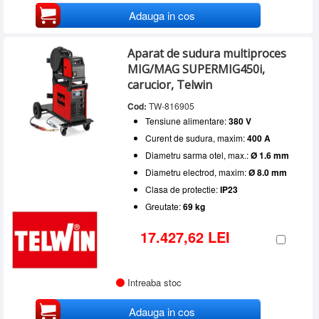
Adauga in cos
Aparat de sudura multiproces
MIG/MAG SUPERMIG450i,
carucior, Telwin
Cod:
TW-816905
Tensiune alimentare:
380 V
Curent de sudura, maxim:
400 A
Diametru sarma otel, max.:
Ø 1.6 mm
Diametru electrod, maxim:
Ø 8.0 mm
Clasa de protectie:
IP23
Greutate:
69 kg
17.427,62 LEI
Intreaba stoc
Adauga in cos