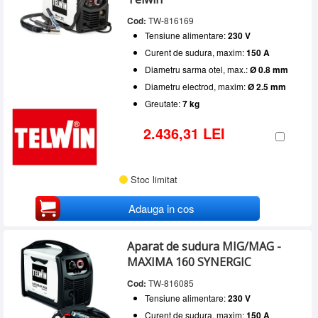
Cod:
TW-816169
Tensiune alimentare:
230 V
Curent de sudura, maxim:
150 A
Diametru sarma otel, max.:
Ø 0.8 mm
Diametru electrod, maxim:
Ø 2.5 mm
Greutate:
7 kg
2.436,31 LEI
Stoc limitat
Adauga in cos
Aparat de sudura MIG/MAG -
MAXIMA 160 SYNERGIC
Cod:
TW-816085
Tensiune alimentare:
230 V
Curent de sudura, maxim:
150 A