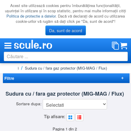
Acest site utilizează cookies pentru îmbunătăţirea funcţionalităţii,
uşurinţei în utilizare şi în scop statistic, pentru mai multe informaţii citiţi
Politica de protectie a datelor
. Dacă vă declaraţi de acord cu utilizarea
cookie-urilor vă rugăm să daţi click pe "Da, sunt de acord"!
Da, sunt de acord
, Accesorii
Sudura cu / fara gaz protector (MIG-MAG / Flux)
CATEGORII
PROMOTII
Filtre
NOUTATI
Elimina filtrele
Sudura cu / fara gaz protector (MIG-MAG / Flux)
RESIGILATE
Disponibilitate
Sortare dupa:
LICHIDARE
Nou
(3)
Preț
Tip afisare:
CATALOAGE
-
Brand
PRODUCATORI
TELWIN
(36)
Pagina 1 din 2