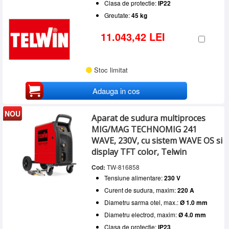
Clasa de protectie:
IP22
Greutate:
45 kg
11.043,42 LEI
Stoc limitat
Adauga in cos
NOU
Aparat de sudura multiproces
MIG/MAG TECHNOMIG 241
WAVE, 230V, cu sistem WAVE OS si
display TFT color, Telwin
Cod:
TW-816858
Tensiune alimentare:
230 V
Curent de sudura, maxim:
220 A
Diametru sarma otel, max.:
Ø 1.0 mm
Diametru electrod, maxim:
Ø 4.0 mm
Clasa de protectie:
IP23