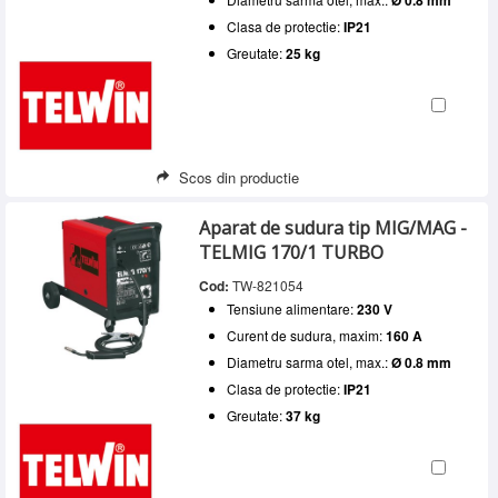
Clasa de protectie:
IP21
Greutate:
25 kg
Scos din productie
Aparat de sudura tip MIG/MAG -
TELMIG 170/1 TURBO
Cod:
TW-821054
Tensiune alimentare:
230 V
Curent de sudura, maxim:
160 A
Diametru sarma otel, max.:
Ø 0.8 mm
Clasa de protectie:
IP21
Greutate:
37 kg