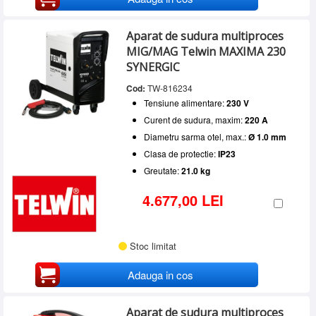
Aparat de sudura multiproces
MIG/MAG Telwin MAXIMA 230
SYNERGIC
Cod:
TW-816234
Tensiune alimentare:
230 V
Curent de sudura, maxim:
220 A
Diametru sarma otel, max.:
Ø 1.0 mm
Clasa de protectie:
IP23
Greutate:
21.0 kg
4.677,00 LEI
Stoc limitat
Adauga in cos
Aparat de sudura multiproces