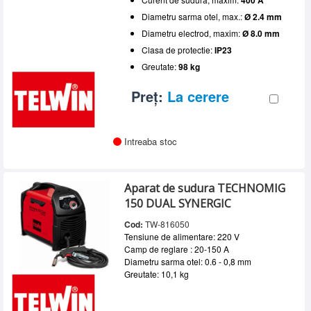
400 A
Diametru sarma otel, max.:
Ø 2.4 mm
Diametru electrod, maxim:
Ø 8.0 mm
Clasa de protectie:
IP23
Greutate:
98 kg
Preț:
La cerere
Intreaba stoc
Aparat de sudura TECHNOMIG
150 DUAL SYNERGIC
Cod:
TW-816050
Tensiune de alimentare: 220 V
Camp de reglare : 20-150 A
Diametru sarma otel: 0.6 - 0,8 mm
Greutate: 10,1 kg