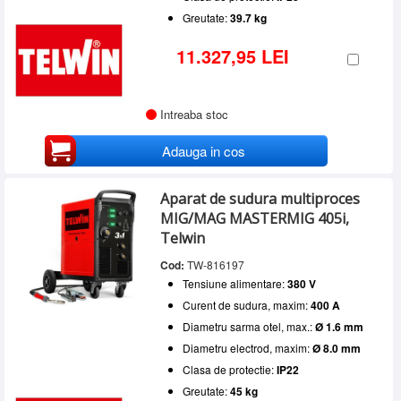
Greutate:
39.7 kg
11.327,95 LEI
Intreaba stoc
Adauga in cos
Aparat de sudura multiproces
MIG/MAG MASTERMIG 405i,
Telwin
Cod:
TW-816197
Tensiune alimentare:
380 V
Curent de sudura, maxim:
400 A
Diametru sarma otel, max.:
Ø 1.6 mm
Diametru electrod, maxim:
Ø 8.0 mm
Clasa de protectie:
IP22
Greutate:
45 kg