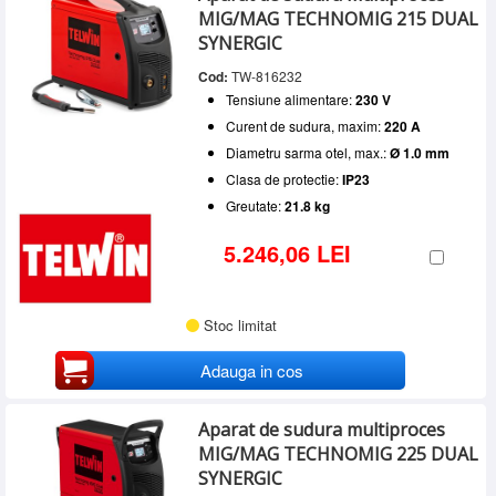
MIG/MAG TECHNOMIG 215 DUAL
SYNERGIC
Cod:
TW-816232
Tensiune alimentare:
230 V
Curent de sudura, maxim:
220 A
Diametru sarma otel, max.:
Ø 1.0 mm
Clasa de protectie:
IP23
Greutate:
21.8 kg
5.246,06 LEI
Stoc limitat
Adauga in cos
Aparat de sudura multiproces
MIG/MAG TECHNOMIG 225 DUAL
SYNERGIC