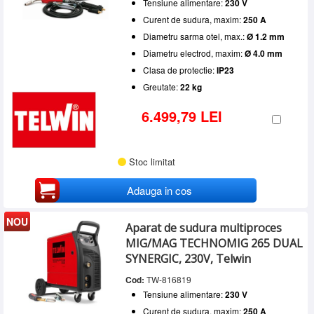
Tensiune alimentare:
230 V
Curent de sudura, maxim:
250 A
Diametru sarma otel, max.:
Ø 1.2 mm
Diametru electrod, maxim:
Ø 4.0 mm
Clasa de protectie:
IP23
Greutate:
22 kg
6.499,79 LEI
Stoc limitat
Adauga in cos
NOU
Aparat de sudura multiproces
MIG/MAG TECHNOMIG 265 DUAL
SYNERGIC, 230V, Telwin
Cod:
TW-816819
Tensiune alimentare:
230 V
Curent de sudura, maxim:
250 A