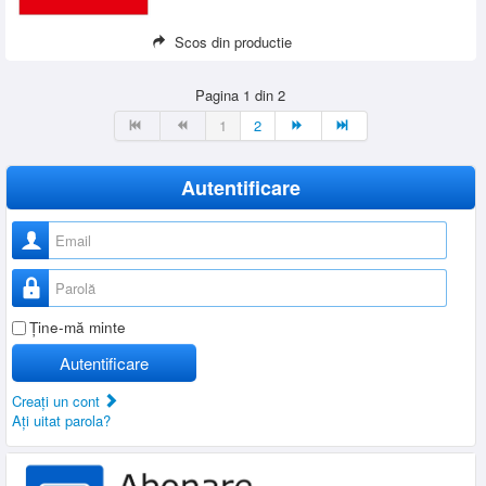
Scos din productie
Pagina 1 din 2
1
2
Autentificare
Nume utilizator
Parolă
Ţine-mă minte
Autentificare
Creaţi un cont
Aţi uitat parola?