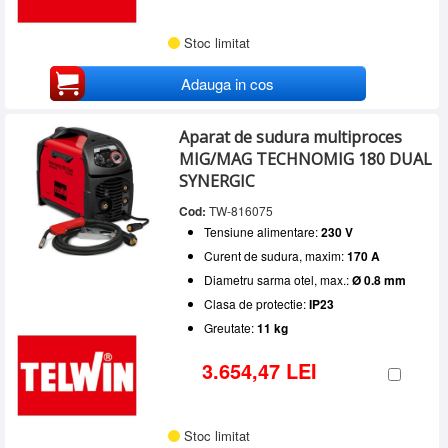
Stoc limitat
Adauga in cos
Aparat de sudura multiproces
MIG/MAG TECHNOMIG 180 DUAL
SYNERGIC
Cod:
TW-816075
Tensiune alimentare:
230 V
Curent de sudura, maxim:
170 A
Diametru sarma otel, max.:
Ø 0.8 mm
Clasa de protectie:
IP23
Greutate:
11 kg
3.654,47 LEI
Stoc limitat