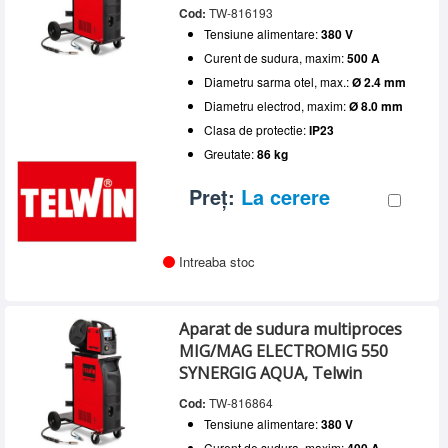
Cod:
TW-816193
Tensiune alimentare:
380 V
Curent de sudura, maxim:
500 A
Diametru sarma otel, max.:
Ø 2.4 mm
Diametru electrod, maxim:
Ø 8.0 mm
Clasa de protectie:
IP23
Greutate:
86 kg
Preț:
La cerere
Intreaba stoc
Aparat de sudura multiproces
MIG/MAG ELECTROMIG 550
SYNERGIG AQUA, Telwin
Cod:
TW-816864
Tensiune alimentare:
380 V
Curent de sudura, maxim: