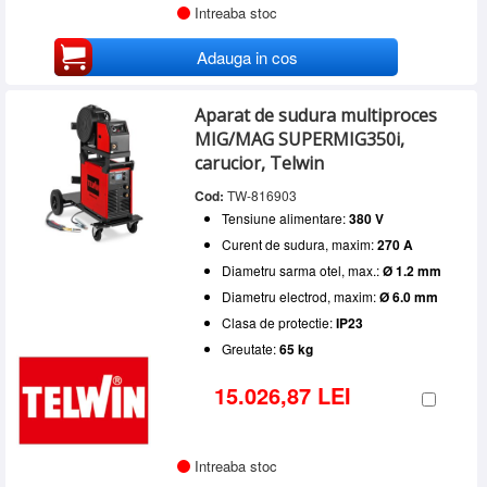
Intreaba stoc
Adauga in cos
Aparat de sudura multiproces
MIG/MAG SUPERMIG350i,
carucior, Telwin
Cod:
TW-816903
Tensiune alimentare:
380 V
Curent de sudura, maxim:
270 A
Diametru sarma otel, max.:
Ø 1.2 mm
Diametru electrod, maxim:
Ø 6.0 mm
Clasa de protectie:
IP23
Greutate:
65 kg
15.026,87 LEI
Intreaba stoc