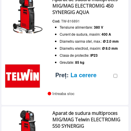
MIG/MAG ELECTROMIG 450
SYNERGIG AQUA
Cod:
TW-816891
Tensiune alimentare:
380 V
Curent de sudura, maxim:
400 A
Diametru sarma otel, max.:
Ø 2.0 mm
Diametru electrod, maxim:
Ø 8.0 mm
Clasa de protectie:
IP23
Greutate:
85 kg
Preț:
La cerere
Intreaba stoc
Aparat de sudura multiproces
MIG/MAG Telwin ELECTROMIG
550 SYNERGIG