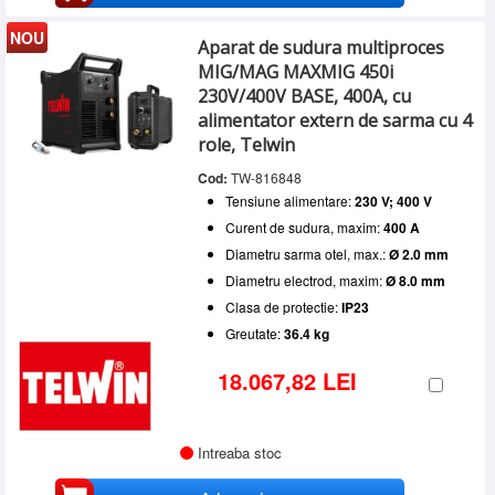
NOU
Aparat de sudura multiproces
MIG/MAG MAXMIG 450i
230V/400V BASE, 400A, cu
alimentator extern de sarma cu 4
role, Telwin
Cod:
TW-816848
Tensiune alimentare:
230 V; 400 V
Curent de sudura, maxim:
400 A
Diametru sarma otel, max.:
Ø 2.0 mm
Diametru electrod, maxim:
Ø 8.0 mm
Clasa de protectie:
IP23
Greutate:
36.4 kg
18.067,82 LEI
Intreaba stoc