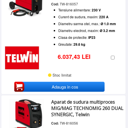
Cod:
TW-816057
Tensiune alimentare:
230 V
Curent de sudura, maxim:
220 A
Diametru sarma otel, max.:
Ø 1.0 mm
Diametru electrod, maxim:
Ø 3.2 mm
Clasa de protectie:
IP23
Greutate:
29.6 kg
6.037,43 LEI
Stoc limitat
Adauga in cos
Aparat de sudura multiproces
MIG/MAG TECHNOMIG 260 DUAL
SYNERGIC, Telwin
Cod:
TW-816056