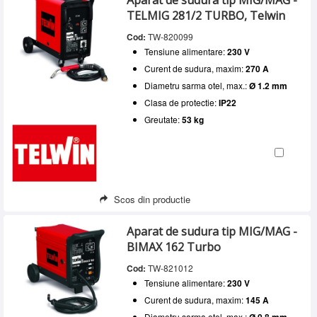
Aparat de sudura tip MIG/MAG -
TELMIG 281/2 TURBO, Telwin
Cod:
TW-820099
Tensiune alimentare:
230 V
Curent de sudura, maxim:
270 A
Diametru sarma otel, max.:
Ø 1.2 mm
Clasa de protectie:
IP22
Greutate:
53 kg
Scos din productie
Aparat de sudura tip MIG/MAG -
BIMAX 162 Turbo
Cod:
TW-821012
Tensiune alimentare:
230 V
Curent de sudura, maxim:
145 A
Diametru sarma otel, max.:
Ø 0.8 mm