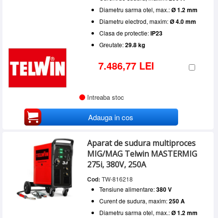
Diametru sarma otel, max.:
Ø 1.2 mm
Diametru electrod, maxim:
Ø 4.0 mm
Clasa de protectie:
IP23
Greutate:
29.8 kg
7.486,77 LEI
Intreaba stoc
Adauga in cos
Aparat de sudura multiproces
MIG/MAG Telwin MASTERMIG
275i, 380V, 250A
Cod:
TW-816218
Tensiune alimentare:
380 V
Curent de sudura, maxim:
250 A
Diametru sarma otel, max.:
Ø 1.2 mm