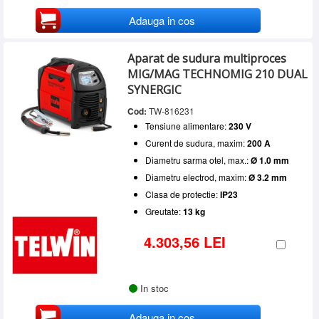
Adauga in cos
Aparat de sudura multiproces
MIG/MAG TECHNOMIG 210 DUAL
SYNERGIC
Cod:
TW-816231
Tensiune alimentare:
230 V
Curent de sudura, maxim:
200 A
Diametru sarma otel, max.:
Ø 1.0 mm
Diametru electrod, maxim:
Ø 3.2 mm
Clasa de protectie:
IP23
Greutate:
13 kg
4.303,56 LEI
In stoc
Adauga in cos