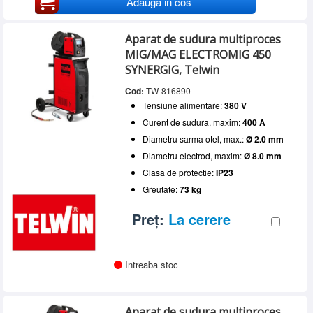
Adauga in cos
Aparat de sudura multiproces
MIG/MAG ELECTROMIG 450
SYNERGIG, Telwin
Cod:
TW-816890
Tensiune alimentare:
380 V
Curent de sudura, maxim:
400 A
Diametru sarma otel, max.:
Ø 2.0 mm
Diametru electrod, maxim:
Ø 8.0 mm
Clasa de protectie:
IP23
Greutate:
73 kg
Preț:
La cerere
Intreaba stoc
Aparat de sudura multiproces