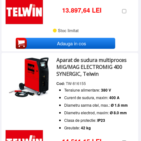
13.897,64 LEI
Stoc limitat
Adauga in cos
Aparat de sudura multiproces
MIG/MAG ELECTROMIG 400
SYNERGIC, Telwin
Cod:
TW-816155
Tensiune alimentare:
380 V
Curent de sudura, maxim:
400 A
Diametru sarma otel, max.:
Ø 1.6 mm
Diametru electrod, maxim:
Ø 8.0 mm
Clasa de protectie:
IP23
Greutate:
42 kg