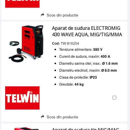
Scos din productie
Aparat de sudura ELECTROMIG
430 WAVE AQUA, MIG/TIG/MMA
Cod:
TW-816254
Tensiune alimentare:
380 V
Curent de sudura, maxim:
400 A
Diametru sarma otel, max.:
Ø 1.6 mm
Diametru electrod, maxim:
Ø 8.0 mm
Clasa de protectie:
IP23
Greutate:
44 kg
Scos din productie