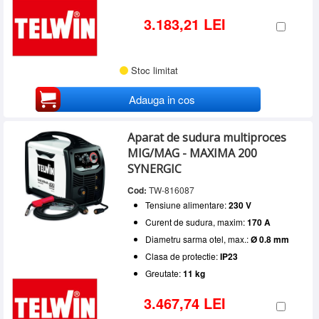
3.183,21 LEI
Stoc limitat
Adauga in cos
Aparat de sudura multiproces
MIG/MAG - MAXIMA 200
SYNERGIC
Cod:
TW-816087
Tensiune alimentare:
230 V
Curent de sudura, maxim:
170 A
Diametru sarma otel, max.:
Ø 0.8 mm
Clasa de protectie:
IP23
Greutate:
11 kg
3.467,74 LEI