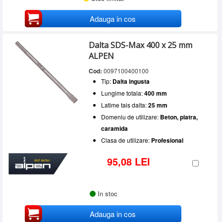
Adauga in cos
Dalta SDS-Max 400 x 25 mm
ALPEN
Cod:
0097100400100
Tip:
Dalta ingusta
Lungime totala:
400 mm
Latime tais dalta:
25 mm
Domeniu de utilizare:
Beton, piatra,
caramida
Clasa de utilizare:
Profesional
95,08 LEI
In stoc
Adauga in cos