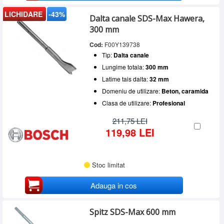
LICHIDARE
-43%
Dalta canale SDS-Max Hawera,
300 mm
Cod:
F00Y139738
Tip:
Dalta canale
Lungime totala:
300 mm
Latime tais dalta:
32 mm
Domeniu de utilizare:
Beton, caramida
Clasa de utilizare:
Profesional
211,75 LEI
119,98 LEI
Stoc limitat
Adauga in cos
Spitz SDS-Max 600 mm