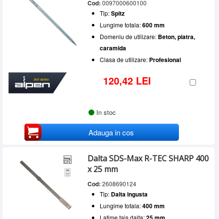
Cod:
0097000600100
Tip:
Spitz
Lungime totala:
600 mm
Domeniu de utilizare:
Beton, piatra,
caramida
Clasa de utilizare:
Profesional
120,42 LEI
In stoc
Adauga in cos
Dalta SDS-Max R-TEC SHARP 400
x 25 mm
Cod:
2608690124
Tip:
Dalta ingusta
Lungime totala:
400 mm
Latime tais dalta:
25 mm