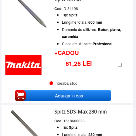
Cod:
D-34198
Tip:
Spitz
Lungime totala:
600 mm
Domeniu de utilizare:
Beton, piatra,
caramida
Clasa de utilizare:
Profesional
+CADOU
61,26 LEI
Intreaba stoc
Adauga in cos
Spitz SDS-Max 280 mm
Cod:
1618600023
Tip:
Spitz
Lungime totala:
280 mm