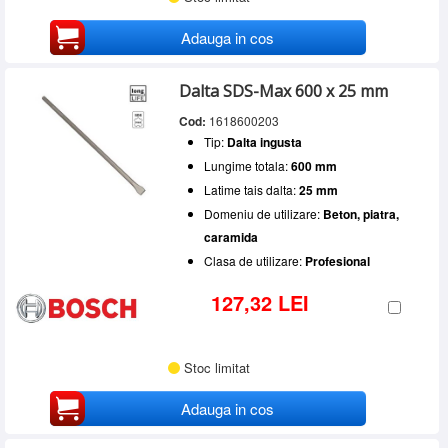
Adauga in cos
Dalta SDS-Max 600 x 25 mm
Cod:
1618600203
Tip:
Dalta ingusta
Lungime totala:
600 mm
Latime tais dalta:
25 mm
Domeniu de utilizare:
Beton, piatra,
caramida
Clasa de utilizare:
Profesional
127,32 LEI
Stoc limitat
Adauga in cos