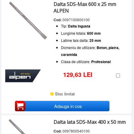
Dalta SDS-Max 600 x 25 mm
ALPEN
Cod:
0097100600100
Tip:
Dalta ingusta
Lungime totala:
600 mm
Latime tais dalta:
25 mm
Domeniu de utilizare:
Beton, piatra,
caramida
Clasa de utilizare:
Profesional
129,63 LEI
Stoc limitat
Adauga in cos
Dalta lata SDS-Max 400 x 50 mm
Cod:
0097800540100