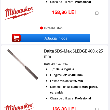
Clasa de utilizare:
Profesional
158,86 LEI
Intreaba stoc
Adauga in cos
Dalta SDS-Max SLEDGE 400 x 25
mm
Cod:
4932478267
Tip:
Dalta ingusta
Lungime totala:
400 mm
Latime tais dalta:
25 mm
Domeniu de utilizare:
Beton, piatra,
caramida
Clasa de utilizare:
Profesional
166,83 LEI