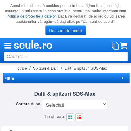
Acest site utilizează cookies pentru îmbunătăţirea funcţionalităţii,
uşurinţei în utilizare şi în scop statistic, pentru mai multe informaţii citiţi
Politica de protectie a datelor
. Dacă vă declaraţi de acord cu utilizarea
cookie-urilor vă rugăm să daţi click pe "Da, sunt de acord"!
Da, sunt de acord
i scule electrice
Spitzuri & Dalti
Dalti & spitzuri SDS-Max
CATEGORII
PROMOTII
Filtre
NOUTATI
Elimina filtrele
Dalti & spitzuri SDS-Max
RESIGILATE
Disponibilitate
Sortare dupa:
LICHIDARE
Lichidare
(1)
Preț
Cadou
(2)
Tip afisare:
CATALOAGE
-
Brand
PRODUCATORI
ALPEN
(5)