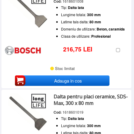
Cod:
1618601008
Tip:
Dalta lata
Lungime totala:
300 mm
Latime tais dalta:
80 mm
Domeniu de utilizare:
Beton, caramida
Clasa de utilizare:
Profesional
216,75 LEI
Stoc limitat
Adauga in cos
Dalta pentru placi ceramice, SDS-
Max, 300 x 80 mm
Cod:
1618601019
Tip:
Dalta lata
Lungime totala:
300 mm
Latime tais dalta:
80 mm