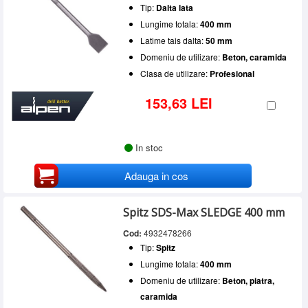
Tip:
Dalta lata
Lungime totala:
400 mm
Latime tais dalta:
50 mm
Domeniu de utilizare:
Beton, caramida
Clasa de utilizare:
Profesional
153,63 LEI
In stoc
Adauga in cos
Spitz SDS-Max SLEDGE 400 mm
Cod:
4932478266
Tip:
Spitz
Lungime totala:
400 mm
Domeniu de utilizare:
Beton, piatra,
caramida