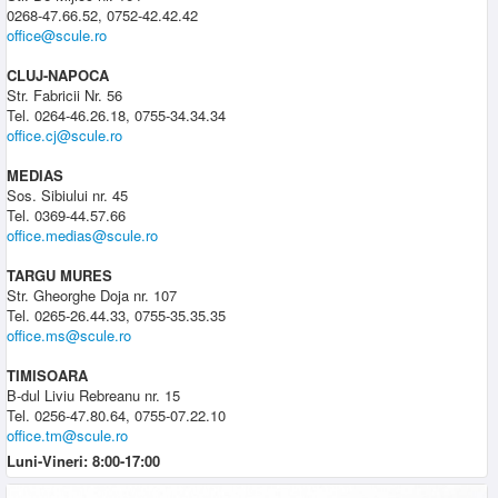
0268-47.66.52, 0752-42.42.42
office@scule.ro
CLUJ-NAPOCA
Str. Fabricii Nr. 56
Tel. 0264-46.26.18, 0755-34.34.34
office.cj@scule.ro
MEDIAS
Sos. Sibiului nr. 45
Tel. 0369-44.57.66
office.medias@scule.ro
TARGU MURES
Str. Gheorghe Doja nr. 107
Tel. 0265-26.44.33, 0755-35.35.35
office.ms@scule.ro
TIMISOARA
B-dul Liviu Rebreanu nr. 15
Tel. 0256-47.80.64, 0755-07.22.10
office.tm@scule.ro
Luni-Vineri: 8:00-17:00