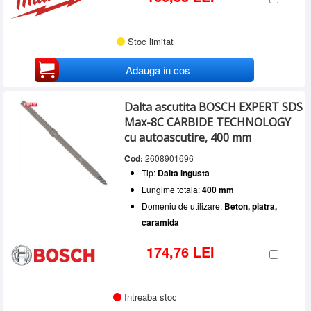
Stoc limitat
Adauga in cos
Dalta ascutita BOSCH EXPERT SDS
Max-8C CARBIDE TECHNOLOGY
cu autoascutire, 400 mm
Cod:
2608901696
Tip:
Dalta ingusta
Lungime totala:
400 mm
Domeniu de utilizare:
Beton, piatra,
caramida
174,76 LEI
Intreaba stoc