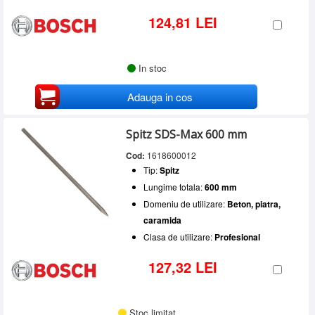
124,81 LEI
In stoc
Adauga in cos
Spitz SDS-Max 600 mm
Cod:
1618600012
Tip:
Spitz
Lungime totala:
600 mm
Domeniu de utilizare:
Beton, piatra,
caramida
Clasa de utilizare:
Profesional
127,32 LEI
Stoc limitat