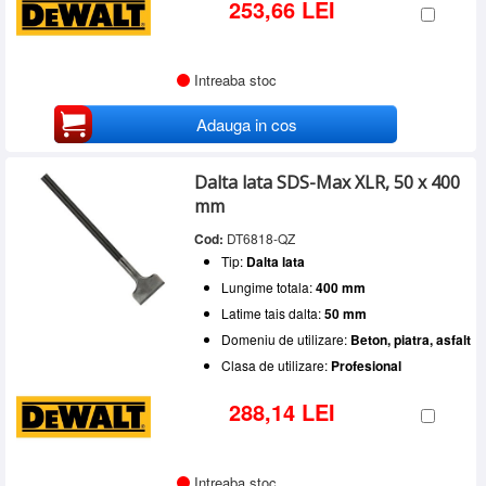
253,66 LEI
Intreaba stoc
Adauga in cos
Dalta lata SDS-Max XLR, 50 x 400
mm
Cod:
DT6818-QZ
Tip:
Dalta lata
Lungime totala:
400 mm
Latime tais dalta:
50 mm
Domeniu de utilizare:
Beton, piatra, asfalt
Clasa de utilizare:
Profesional
288,14 LEI
Intreaba stoc