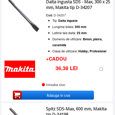
Tip
Dalta ingusta SDS - Max, 300 x 25
BOSCH
(12)
SERVICE
Dalta canale
(2)
mm, Makita tip D-34207
DEWALT
(2)
Lungime totala
Dalta ingusta
(9)
INCHIRIERI
MAKITA
(2)
Cod:
D-34207
Sub 300 mm
(2)
Dalta lata
(5)
Latime tais dalta
MILWAUKEE
(2)
300 - 500 mm
(16)
Tip:
Dalta ingusta
BLOG
Spitz
(7)
25 - 40 mm
(10)
Peste 500 mm
(5)
Autoascutire
Lungime totala:
300 mm
40 - 60 mm
(3)
CONTACT
Da
(4)
Latime tais dalta:
25 mm
60 - 100 mm
(2)
AUTENTIFICARE
Nu
(3)
Domeniu de utilizare:
Beton, piatra,
caramida
Clasa de utilizare:
Hobby; Profesional
+CADOU
36,38 LEI
Intreaba stoc
Adauga in cos
Spitz SDS-Max, 600 mm, Makita
tip D-34198