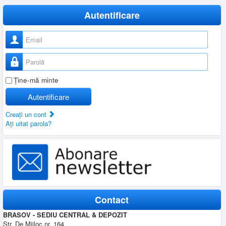
Autentificare
Nume utilizator
Parolă
Ţine-mă minte
Autentificare
Creaţi un cont
Aţi uitat parola?
Contact
BRASOV - SEDIU CENTRAL & DEPOZIT
Str. De Mijloc nr. 164