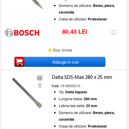
Domeniu de utilizare:
Beton, piatra,
caramida
Clasa de utilizare:
Profesional
80,43 LEI
Stoc limitat
Adauga in cos
Dalta SDS-Max 280 x 25 mm
Cod:
1618600210
Tip:
Dalta ingusta
Lungime totala:
280 mm
Latime tais dalta:
25 mm
Domeniu de utilizare:
Beton, piatra,
caramida
Clasa de utilizare:
Profesional