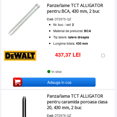
Panze/lame TCT ALLIGATOR
pentru BCA, 430 mm, 2 buc
Cod:
DT2975-QZ
Nr. buc. / set:
2
Material de prelucrat:
BCA
Tip taiere:
taiere dreapta
Lungime totala:
430 mm
437,37 LEI
In stoc
Adauga in cos
Panza/lama TCT ALLIGATOR
pentru caramida poroasa clasa
20, 430 mm, 2 buc
Cod:
DT2976-QZ