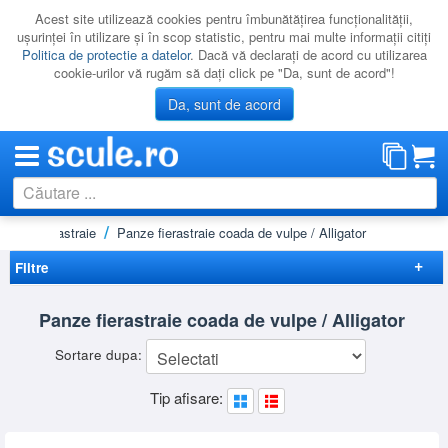
Acest site utilizează cookies pentru îmbunătăţirea funcţionalităţii,
uşurinţei în utilizare şi în scop statistic, pentru mai multe informaţii citiţi
Politica de protectie a datelor
. Dacă vă declaraţi de acord cu utilizarea
cookie-urilor vă rugăm să daţi click pe "Da, sunt de acord"!
Da, sunt de acord
Panze fierastraie
Panze fierastraie coada de vulpe / Alligator
CATEGORII
PROMOTII
Filtre
NOUTATI
Elimina filtrele
Panze fierastraie coada de vulpe / Alligator
RESIGILATE
Disponibilitate
Sortare dupa:
LICHIDARE
Lichidare
(1)
Preț
Tip afisare:
CATALOAGE
-
Brand
PRODUCATORI
BOSCH
(4)