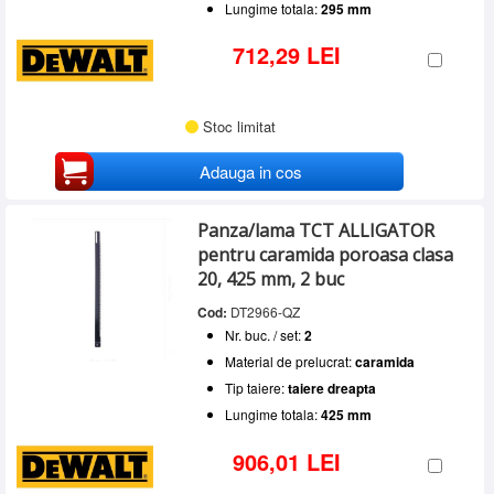
Lungime totala:
295 mm
712,29 LEI
Stoc limitat
Adauga in cos
Panza/lama TCT ALLIGATOR
pentru caramida poroasa clasa
20, 425 mm, 2 buc
Cod:
DT2966-QZ
Nr. buc. / set:
2
Material de prelucrat:
caramida
Tip taiere:
taiere dreapta
Lungime totala:
425 mm
906,01 LEI