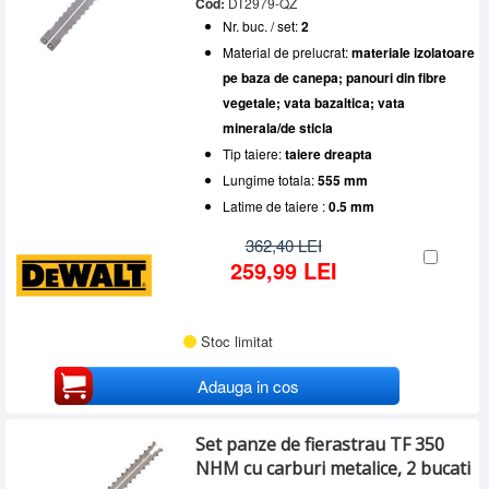
Cod:
DT2979-QZ
Nr. buc. / set:
2
Material de prelucrat:
materiale izolatoare
pe baza de canepa; panouri din fibre
vegetale; vata bazaltica; vata
minerala/de sticla
Tip taiere:
taiere dreapta
Lungime totala:
555 mm
Latime de taiere :
0.5 mm
362,40 LEI
259,99 LEI
Stoc limitat
Adauga in cos
Set panze de fierastrau TF 350
NHM cu carburi metalice, 2 bucati