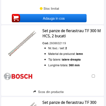
Stoc limitat
Adauga in cos
Set panze de fierastrau TF 300 M
HCS, 2 bucati
Cod:
2608632119
Nr. buc. / set:
2
Material de prelucrat:
lemn
Tip taiere:
taiere dreapta
Lungime totala:
360 mm
Scos din productie
Set panze de fierastrau TF 300