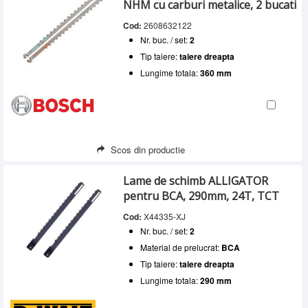
NHM cu carburi metalice, 2 bucati
Cod:
2608632122
Nr. buc. / set:
2
Tip taiere:
taiere dreapta
Lungime totala:
360 mm
Scos din productie
Lame de schimb ALLIGATOR
pentru BCA, 290mm, 24T, TCT
Cod:
X44335-XJ
Nr. buc. / set:
2
Material de prelucrat:
BCA
Tip taiere:
taiere dreapta
Lungime totala:
290 mm