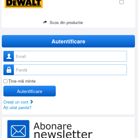
Scos din productie
Autentificare
Nume utilizator
Parolă
Ţine-mă minte
Autentificare
Creaţi un cont
Aţi uitat parola?