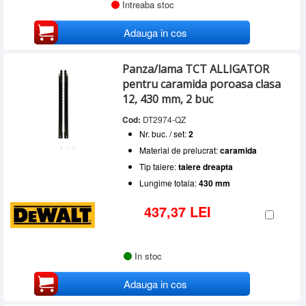
Intreaba stoc
Adauga in cos
Panza/lama TCT ALLIGATOR
pentru caramida poroasa clasa
12, 430 mm, 2 buc
Cod:
DT2974-QZ
Nr. buc. / set:
2
Material de prelucrat:
caramida
Tip taiere:
taiere dreapta
Lungime totala:
430 mm
437,37 LEI
In stoc
Adauga in cos