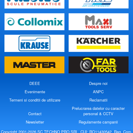
DEEE
Despre noi
Evenimente
ANPC
Termeni si conditii de utilizare
Reclamatii
Prelucrarea datelor cu caracter
Contact
personal & CCTV
Newsletter
Regulamente campanii
Copyright 2001-2026 SC TECHNO PRO SRL, CUI: RO11430542, Reg. Com.