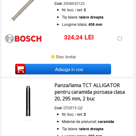
Cod:
2608632123
Nr. buc. / set:
2
Tip taiere:
taiere dreapta
Lungime totala:
408 mm
324,24 LEI
Stoc limitat
Adauga in cos
Panza/lama TCT ALLIGATOR
pentru caramida poroasa clasa
20, 295 mm, 2 buc
Cod:
DT2973-QZ
Nr. buc. / set:
2
Material de prelucrat:
caramida
Tip taiere:
taiere dreapta
Lungime totala: