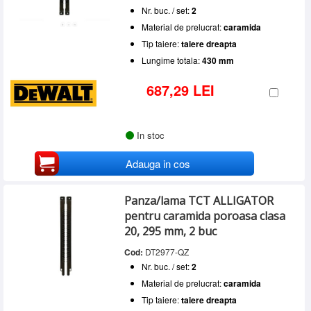
Nr. buc. / set:
2
Material de prelucrat:
caramida
Tip taiere:
taiere dreapta
Lungime totala:
430 mm
687,29 LEI
In stoc
Adauga in cos
Panza/lama TCT ALLIGATOR
pentru caramida poroasa clasa
20, 295 mm, 2 buc
Cod:
DT2977-QZ
Nr. buc. / set:
2
Material de prelucrat:
caramida
Tip taiere:
taiere dreapta