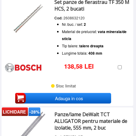
Lungime totala
Set panze de fierastrau TF 350 M
DEWALT
(9)
SERVICE
250 - 300 mm
(3)
HCS, 2 bucati
Lungime utila taiere
300 - 400 mm
(2)
INCHIRIERI
Cod:
2608632120
Peste 200 mm
(5)
400 - 500 mm
(7)
Material de prelucrat
Nr. buc. / set:
2
BLOG
Peste 500 mm
(1)
BCA
(3)
Nr. buc. / set
Material de prelucrat:
vata minerala/de
caramida
(5)
CONTACT
sticla
2
(13)
lemn
(1)
Tip taiere
AUTENTIFICARE
Tip taiere:
taiere dreapta
materiale izolatoare pe baza de canepa
(1)
taiere dreapta
(13)
panouri din fibre vegetale
(1)
Lungime totala:
408 mm
vata bazaltica
(1)
138,58 LEI
vata minerala/de sticla
(2)
Stoc limitat
Adauga in cos
LICHIDARE
-28%
Panze/lame DeWalt TCT
ALLIGATOR pentru materiale de
izolatie, 555 mm, 2 buc