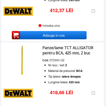
295 mm
412,37 LEI
Intreaba stoc
Adauga in cos
Panze/lame TCT ALLIGATOR
pentru BCA, 425 mm, 2 buc
Cod:
DT2965-QZ
Nr. buc. / set:
2
Material de prelucrat:
BCA
Tip taiere:
taiere dreapta
Lungime totala:
425 mm
418,66 LEI