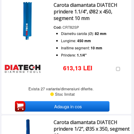
Carota diamantata DIATECH
prindere 1.1/4", Ø82 x 450,
segment 10 mm
Cod:
CRT82SP
Diametru carota (Ø):
82 mm
Lungime:
450 mm
Inaltime segment:
10 mm
Prindere:
1.1/4"
613,13 LEI
Exista 27 variante/dimensiuni diferite.
Stoc limitat
Adauga in cos
Carota diamantata DIATECH
prindere 1/2", Ø35 x 350, segment