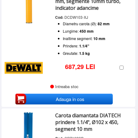
mm, segmente 10mm turbo,
indicator adancime
Cod:
DCDW103-XJ
Diametru carota (Ø):
82 mm
Lungime:
450 mm
Inaltime segment:
10 mm
Prindere:
1.1/4"
Greutate:
1.5 kg
687,29 LEI
Intreaba stoc
Adauga in cos
Carota diamantata DIATECH
prindere 1.1/4", Ø102 x 450,
segment 10 mm