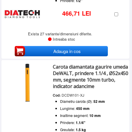
Prindere:
1/2"
466,71 LEI
Exista 27 variante/dimensiuni diferite.
Intreaba stoc
Adauga in cos
Carota diamantata gaurire umeda
DeWALT, prindere 1.1/4 , Ø52x450
mm, segmente 10mm turbo,
indicator adancime
Cod:
DCDW101-XJ
Diametru carota (Ø):
52 mm
Lungime:
450 mm
Inaltime segment:
10 mm
Prindere:
1.1/4"
Greutate:
1.5 kg