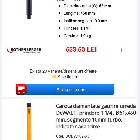
Diametru carota (Ø):
62 mm
Lungime:
450 mm
Inaltime segment:
9.0 mm
Prindere:
1.1/4"
Greutate:
1.9 kg
533,50 LEI
Exista 20 variante/dimensiuni diferite.
Stoc limitat
Adauga in cos
Carota diamantata gaurire umeda
DeWALT, prindere 1.1/4 , Ø61x450
mm, segmente 10mm turbo,
indicator adancime
Cod:
DCDW102-XJ