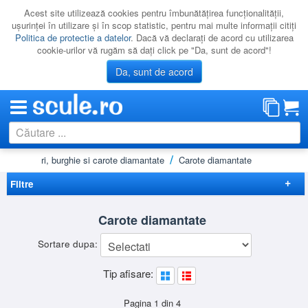
Acest site utilizează cookies pentru îmbunătăţirea funcţionalităţii,
uşurinţei în utilizare şi în scop statistic, pentru mai multe informaţii citiţi
Politica de protectie a datelor
. Dacă vă declaraţi de acord cu utilizarea
cookie-urilor vă rugăm să daţi click pe "Da, sunt de acord"!
Da, sunt de acord
ce
Discuri, burghie si carote diamantate
Carote diamantate
CATEGORII
PROMOTII
Filtre
NOUTATI
Elimina filtrele
Carote diamantate
RESIGILATE
Disponibilitate
Sortare dupa:
LICHIDARE
Lichidare
(1)
Preț
Tip afisare:
CATALOAGE
-
Brand
PRODUCATORI
BOSCH
(6)
Pagina 1 din 4