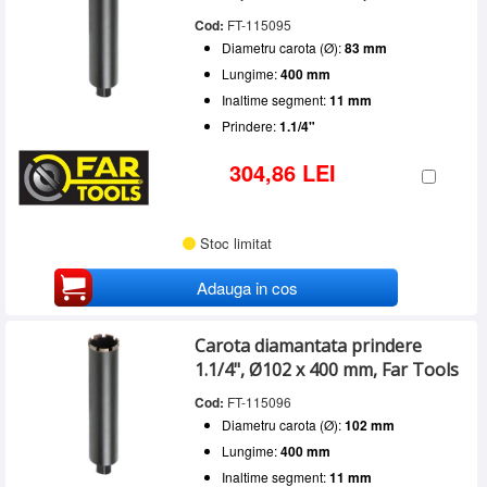
Cod:
FT-115095
Diametru carota (Ø):
83 mm
Lungime:
400 mm
Inaltime segment:
11 mm
Prindere:
1.1/4"
304,86 LEI
Stoc limitat
Adauga in cos
Carota diamantata prindere
1.1/4", Ø102 x 400 mm, Far Tools
Cod:
FT-115096
Diametru carota (Ø):
102 mm
Lungime:
400 mm
Inaltime segment:
11 mm