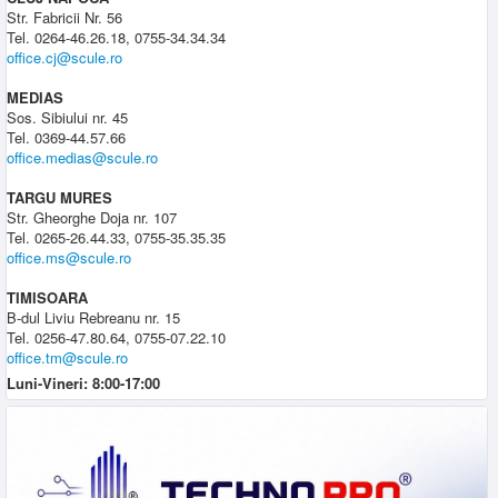
Str. Fabricii Nr. 56
Tel. 0264-46.26.18, 0755-34.34.34
office.cj@scule.ro
MEDIAS
Sos. Sibiului nr. 45
Tel. 0369-44.57.66
office.medias@scule.ro
TARGU MURES
Str. Gheorghe Doja nr. 107
Tel. 0265-26.44.33, 0755-35.35.35
office.ms@scule.ro
TIMISOARA
B-dul Liviu Rebreanu nr. 15
Tel. 0256-47.80.64, 0755-07.22.10
office.tm@scule.ro
Luni-Vineri: 8:00-17:00