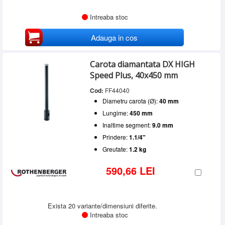
Intreaba stoc
Adauga in cos
Carota diamantata DX HIGH
Speed Plus, 40x450 mm
Cod:
FF44040
Diametru carota (Ø):
40 mm
Lungime:
450 mm
Inaltime segment:
9.0 mm
Prindere:
1.1/4"
Greutate:
1.2 kg
590,66 LEI
Exista 20 variante/dimensiuni diferite.
Intreaba stoc