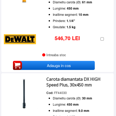
Diametru carota (Ø):
61 mm
Lungime:
450 mm
Inaltime segment:
10 mm
Prindere:
1.1/4"
Greutate:
1.5 kg
546,70 LEI
Intreaba stoc
Adauga in cos
Carota diamantata DX HIGH
Speed Plus, 30x450 mm
Cod:
FF44030
Diametru carota (Ø):
30 mm
Lungime:
450 mm
Inaltime segment:
9.0 mm