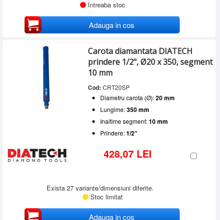
Intreaba stoc
Adauga in cos
Carota diamantata DIATECH
prindere 1/2", Ø20 x 350, segment
10 mm
Cod:
CRT20SP
Diametru carota (Ø):
20 mm
Lungime:
350 mm
Inaltime segment:
10 mm
Prindere:
1/2"
428,07 LEI
Exista 27 variante/dimensiuni diferite.
Stoc limitat
Adauga in cos