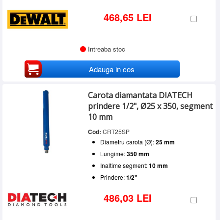
468,65 LEI
Intreaba stoc
Adauga in cos
Carota diamantata DIATECH
prindere 1/2", Ø25 x 350, segment
10 mm
Cod:
CRT25SP
Diametru carota (Ø):
25 mm
Lungime:
350 mm
Inaltime segment:
10 mm
Prindere:
1/2"
486,03 LEI