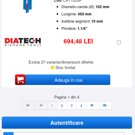
Cod:
CRT102SP
Diametru carota (Ø):
102 mm
Lungime:
450 mm
Inaltime segment:
10 mm
Prindere:
1.1/4"
694,48 LEI
Exista 27 variante/dimensiuni diferite.
Stoc limitat
Adauga in cos
Pagina 1 din 4
1
2
3
4
Autentificare
Nume utilizator