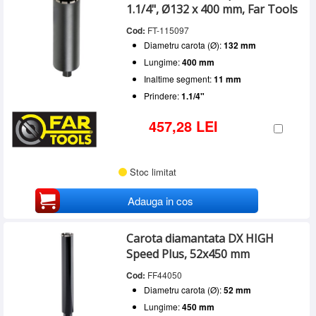
1.1/4", Ø132 x 400 mm, Far Tools
Cod:
FT-115097
Diametru carota (Ø):
132 mm
Lungime:
400 mm
Inaltime segment:
11 mm
Prindere:
1.1/4"
457,28 LEI
Stoc limitat
Adauga in cos
Carota diamantata DX HIGH
Speed Plus, 52x450 mm
Cod:
FF44050
Diametru carota (Ø):
52 mm
Lungime:
450 mm