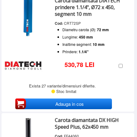
Carota diamantata DIATECH
prindere 1.1/4", Ø72 x 450,
segment 10 mm
Cod:
CRT72SP
Diametru carota (Ø):
72 mm
Lungime:
450 mm
Inaltime segment:
10 mm
Prindere:
1.1/4"
530,78 LEI
Exista 27 variante/dimensiuni diferite.
Stoc limitat
Adauga in cos
Carota diamantata DX HIGH
Speed Plus, 62x450 mm
Cod:
FF44060