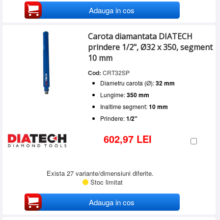
Adauga in cos
Carota diamantata DIATECH
prindere 1/2", Ø32 x 350, segment
10 mm
Cod:
CRT32SP
Diametru carota (Ø):
32 mm
Lungime:
350 mm
Inaltime segment:
10 mm
Prindere:
1/2"
602,97 LEI
Exista 27 variante/dimensiuni diferite.
Stoc limitat
Adauga in cos