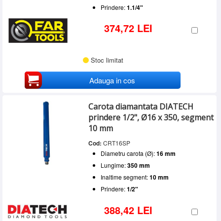
Prindere:
1.1/4"
374,72 LEI
Stoc limitat
Adauga in cos
Carota diamantata DIATECH
prindere 1/2", Ø16 x 350, segment
10 mm
Cod:
CRT16SP
Diametru carota (Ø):
16 mm
Lungime:
350 mm
Inaltime segment:
10 mm
Prindere:
1/2"
388,42 LEI