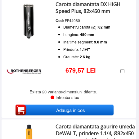
Carota diamantata DX HIGH
Speed Plus, 82x450 mm
Cod:
FF44080
Diametru carota (Ø):
82 mm
Lungime:
450 mm
Inaltime segment:
9.0 mm
Prindere:
1.1/4"
Greutate:
2.6 kg
679,57 LEI
Exista 20 variante/dimensiuni diferite.
Intreaba stoc
Adauga in cos
Carota diamantata gaurire umeda
DeWALT, prindere 1.1/4, Ø82x450