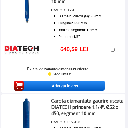
10 mm
Cod:
CRT35SP
Diametru carota (Ø):
35 mm
Lungime:
350 mm
Inaltime segment:
10 mm
Prindere:
1/2"
640,59 LEI
Exista 27 variante/dimensiuni diferite.
Stoc limitat
Adauga in cos
Carota diamantata gaurire uscata
DIATECH prindere 1.1/4", Ø52 x
450, segment 10 mm
Cod:
CRTU52/450
Diametru carota (Ø):
52 mm