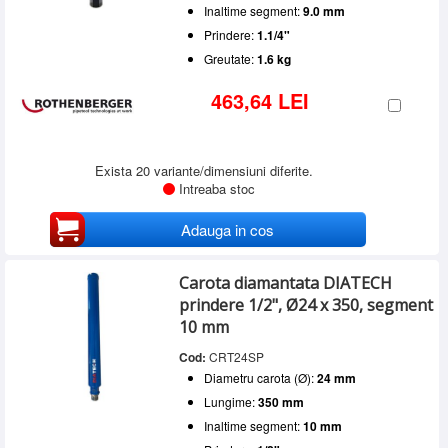
Inaltime segment:
9.0 mm
Prindere:
1.1/4"
Greutate:
1.6 kg
463,64 LEI
Exista 20 variante/dimensiuni diferite.
Intreaba stoc
Adauga in cos
Carota diamantata DIATECH
prindere 1/2", Ø24 x 350, segment
10 mm
Cod:
CRT24SP
Diametru carota (Ø):
24 mm
Lungime:
350 mm
Inaltime segment:
10 mm