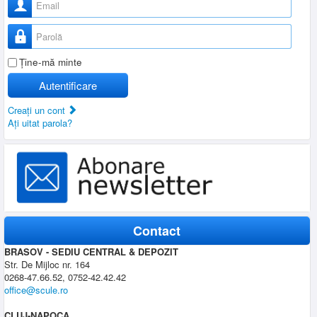
Parolă
Ţine-mă minte
Autentificare
Creaţi un cont
Aţi uitat parola?
Contact
BRASOV - SEDIU CENTRAL & DEPOZIT
Str. De Mijloc nr. 164
0268-47.66.52, 0752-42.42.42
office@scule.ro
CLUJ-NAPOCA