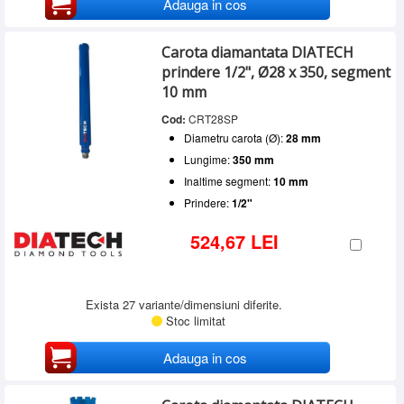
Adauga in cos
Carota diamantata DIATECH
prindere 1/2", Ø28 x 350, segment
10 mm
Cod:
CRT28SP
Diametru carota (Ø):
28 mm
Lungime:
350 mm
Inaltime segment:
10 mm
Prindere:
1/2"
524,67 LEI
Exista 27 variante/dimensiuni diferite.
Stoc limitat
Adauga in cos