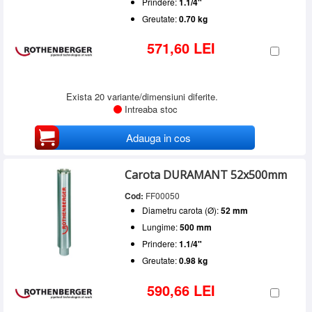
Prindere:
1.1/4"
Greutate:
0.70 kg
571,60 LEI
Exista 20 variante/dimensiuni diferite.
Intreaba stoc
Adauga in cos
Carota DURAMANT 52x500mm
Cod:
FF00050
Diametru carota (Ø):
52 mm
Lungime:
500 mm
Prindere:
1.1/4"
Greutate:
0.98 kg
590,66 LEI