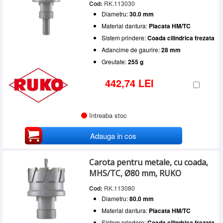
Cod:
RK.113030
Diametru:
30.0 mm
Material dantura:
Placata HM/TC
Sistem prindere:
Coada cilindrica frezata
Adancime de gaurire:
28 mm
Greutate:
255 g
442,74 LEI
Intreaba stoc
Adauga in cos
Carota pentru metale, cu coada,
MHS/TC, Ø80 mm, RUKO
Cod:
RK.113080
Diametru:
80.0 mm
Material dantura:
Placata HM/TC
Sistem prindere:
Coada cilindrica frezata