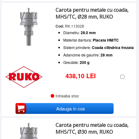
Carota pentru metale cu coada,
MHS/TC, Ø28 mm, RUKO
Cod:
RK.113028
Diametru:
28.0 mm
Material dantura:
Placata HM/TC
Sistem prindere:
Coada cilindrica frezata
Adancime de gaurire:
28 mm
Greutate:
200 g
438,10 LEI
Intreaba stoc
Adauga in cos
Carota pentru metale cu coada,
MHS/TC, Ø30 mm, RUKO