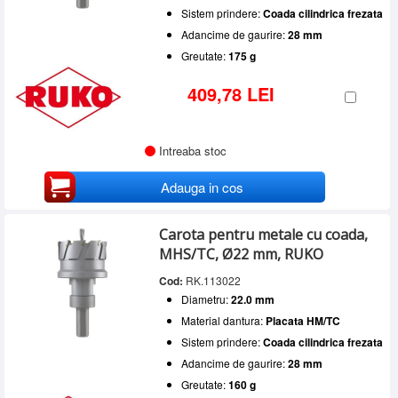
Sistem prindere:
Coada cilindrica frezata
Adancime de gaurire:
28 mm
Greutate:
175 g
409,78 LEI
Intreaba stoc
Adauga in cos
Carota pentru metale cu coada,
MHS/TC, Ø22 mm, RUKO
Cod:
RK.113022
Diametru:
22.0 mm
Material dantura:
Placata HM/TC
Sistem prindere:
Coada cilindrica frezata
Adancime de gaurire:
28 mm
Greutate:
160 g