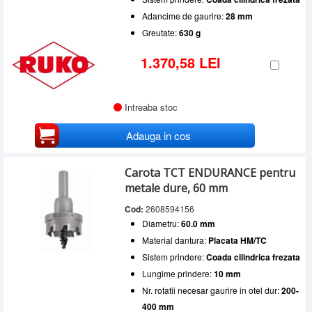
Adancime de gaurire:
28 mm
Greutate:
630 g
1.370,58 LEI
Intreaba stoc
Adauga in cos
Carota TCT ENDURANCE pentru
metale dure, 60 mm
Cod:
2608594156
Diametru:
60.0 mm
Material dantura:
Placata HM/TC
Sistem prindere:
Coada cilindrica frezata
Lungime prindere:
10 mm
Nr. rotatii necesar gaurire in otel dur:
200-
400 mm