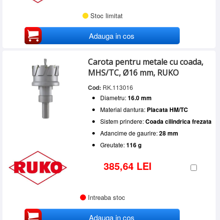
Stoc limitat
Adauga in cos
Carota pentru metale cu coada,
MHS/TC, Ø16 mm, RUKO
Cod:
RK.113016
Diametru:
16.0 mm
Material dantura:
Placata HM/TC
Sistem prindere:
Coada cilindrica frezata
Adancime de gaurire:
28 mm
Greutate:
116 g
385,64 LEI
Intreaba stoc
Adauga in cos