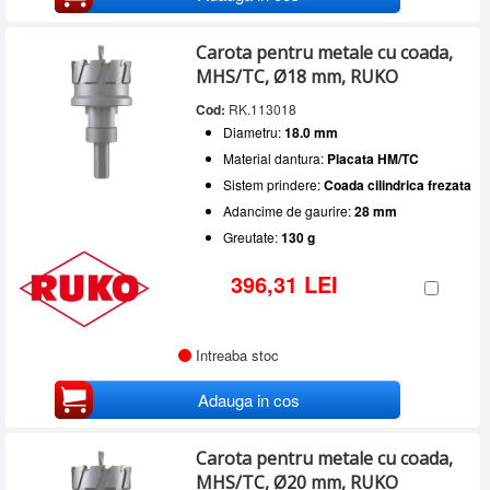
Carota pentru metale cu coada,
MHS/TC, Ø18 mm, RUKO
Cod:
RK.113018
Diametru:
18.0 mm
Material dantura:
Placata HM/TC
Sistem prindere:
Coada cilindrica frezata
Adancime de gaurire:
28 mm
Greutate:
130 g
396,31 LEI
Intreaba stoc
Adauga in cos
Carota pentru metale cu coada,
MHS/TC, Ø20 mm, RUKO