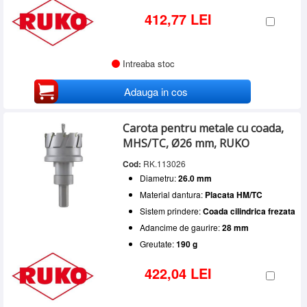
412,77 LEI
Intreaba stoc
Adauga in cos
Carota pentru metale cu coada,
MHS/TC, Ø26 mm, RUKO
Cod:
RK.113026
Diametru:
26.0 mm
Material dantura:
Placata HM/TC
Sistem prindere:
Coada cilindrica frezata
Adancime de gaurire:
28 mm
Greutate:
190 g
422,04 LEI