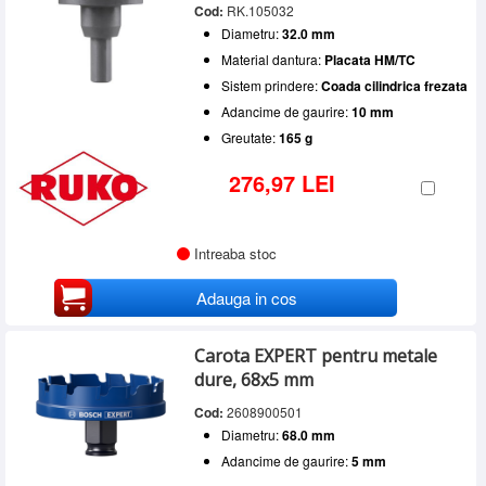
Cod:
RK.105032
Diametru:
32.0 mm
Material dantura:
Placata HM/TC
Sistem prindere:
Coada cilindrica frezata
Adancime de gaurire:
10 mm
Greutate:
165 g
276,97 LEI
Intreaba stoc
Adauga in cos
Carota EXPERT pentru metale
dure, 68x5 mm
Cod:
2608900501
Diametru:
68.0 mm
Adancime de gaurire:
5 mm