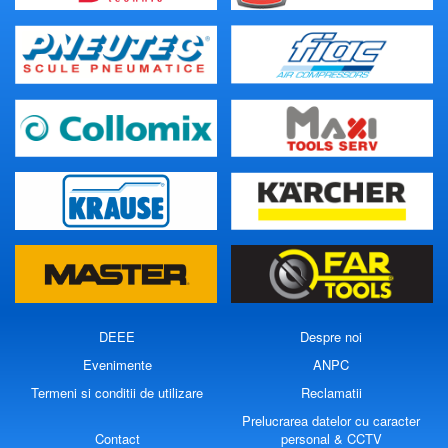
DEEE
Despre noi
Evenimente
ANPC
Termeni si conditii de utilizare
Reclamatii
Prelucrarea datelor cu caracter
Contact
personal & CCTV