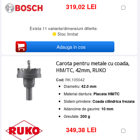
319,02 LEI
Exista 11 variante/dimensiuni diferite.
Stoc limitat
Adauga in cos
Carota pentru metale cu coada,
HM/TC, 42mm, RUKO
Cod:
RK.105042
Diametru:
42.0 mm
Material dantura:
Placata HM/TC
Sistem prindere:
Coada cilindrica frezata
Adancime de gaurire:
10 mm
Greutate:
200 g
349,38 LEI