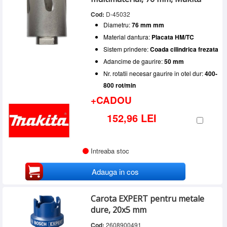
Cod:
D-45032
Diametru:
76 mm mm
Material dantura:
Placata HM/TC
Sistem prindere:
Coada cilindrica frezata
Adancime de gaurire:
50 mm
Nr. rotatii necesar gaurire in otel dur:
400-
800 rot/min
+CADOU
152,96 LEI
Intreaba stoc
Adauga in cos
Carota EXPERT pentru metale
dure, 20x5 mm
Cod:
2608900491