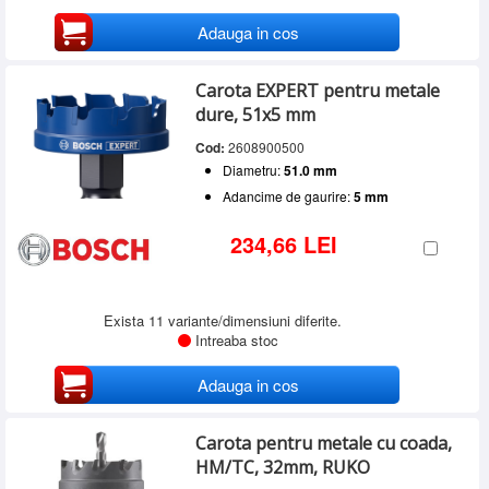
Adauga in cos
Carota EXPERT pentru metale
dure, 51x5 mm
Cod:
2608900500
Diametru:
51.0 mm
Adancime de gaurire:
5 mm
234,66 LEI
Exista 11 variante/dimensiuni diferite.
Intreaba stoc
Adauga in cos
Carota pentru metale cu coada,
HM/TC, 32mm, RUKO