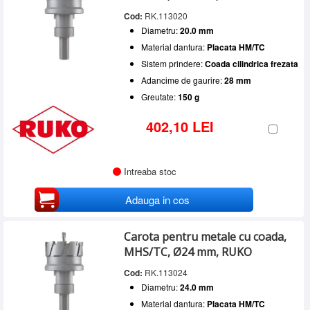
Cod:
RK.113020
Diametru:
20.0 mm
Material dantura:
Placata HM/TC
Sistem prindere:
Coada cilindrica frezata
Adancime de gaurire:
28 mm
Greutate:
150 g
402,10 LEI
Intreaba stoc
Adauga in cos
Carota pentru metale cu coada,
MHS/TC, Ø24 mm, RUKO
Cod:
RK.113024
Diametru:
24.0 mm
Material dantura:
Placata HM/TC