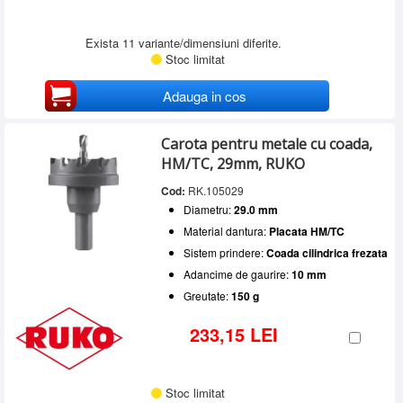
Exista 11 variante/dimensiuni diferite.
Stoc limitat
Adauga in cos
Carota pentru metale cu coada,
HM/TC, 29mm, RUKO
Cod:
RK.105029
Diametru:
29.0 mm
Material dantura:
Placata HM/TC
Sistem prindere:
Coada cilindrica frezata
Adancime de gaurire:
10 mm
Greutate:
150 g
233,15 LEI
Stoc limitat