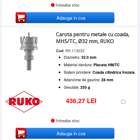
Intreaba stoc
Adauga in cos
Carota pentru metale cu coada,
MHS/TC, Ø32 mm, RUKO
Cod:
RK.113032
Diametru:
32.0 mm
Material dantura:
Placata HM/TC
Sistem prindere:
Coada cilindrica frezata
Adancime de gaurire:
28 mm
Greutate:
255 g
436,27 LEI
Intreaba stoc
Adauga in cos