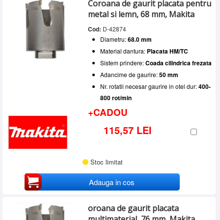
Diametru
Coroana de gaurit placata pentru
MAKITA
(2)
SERVICE
16.0
(1)
metal si lemn, 68 mm, Makita
RUKO
(13)
Material dantura
18.0
(1)
INCHIRIERI
Cod:
D-42874
Placata HM/TC
(16)
20.0
(2)
Sistem prindere
Diametru:
68.0 mm
BLOG
21.0
(1)
Coada cilindrica frezata
(16)
Lungime prindere
Material dantura:
Placata HM/TC
22.0
(2)
CONTACT
24.0
(1)
10 mm
(1)
Sistem prindere:
Coada cilindrica frezata
25.0
(1)
AUTENTIFICARE
Adancime de gaurire:
50 mm
26.0
(1)
Nr. rotatii necesar gaurire in otel dur:
400-
27.0
(1)
800 rot/min
28.0
(1)
+CADOU
29.0
(1)
30.0
(2)
115,57 LEI
32.0
(3)
35.0
(1)
40.0
(1)
42.0
(1)
Stoc limitat
51.0
(1)
60.0
(1)
Adauga in cos
68.0
(2)
76 mm
(1)
oroana de gaurit placata
80.0
(1)
multimaterial, 76 mm, Makita