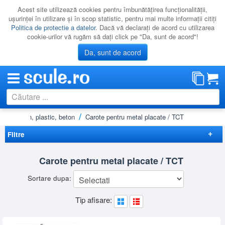
Acest site utilizează cookies pentru îmbunătăţirea funcţionalităţii,
uşurinţei în utilizare şi în scop statistic, pentru mai multe informaţii citiţi
Politica de protectie a datelor
. Dacă vă declaraţi de acord cu utilizarea
cookie-urilor vă rugăm să daţi click pe "Da, sunt de acord"!
Da, sunt de acord
etal, lemn, plastic, beton
Carote pentru metal placate / TCT
CATEGORII
PROMOTII
Filtre
NOUTATI
Elimina filtrele
Carote pentru metal placate / TCT
RESIGILATE
Disponibilitate
Sortare dupa:
LICHIDARE
Cadou
(2)
Preț
Tip afisare:
CATALOAGE
-
Brand
PRODUCATORI
BOSCH
(12)