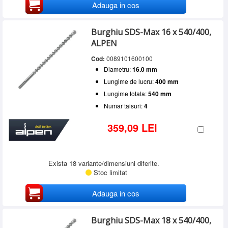
Adauga in cos
Burghiu SDS-Max 16 x 540/400,
ALPEN
Cod:
0089101600100
Diametru:
16.0 mm
Lungime de lucru:
400 mm
Lungime totala:
540 mm
Numar taisuri:
4
359,09 LEI
Exista 18 variante/dimensiuni diferite.
Stoc limitat
Adauga in cos
Burghiu SDS-Max 18 x 540/400,