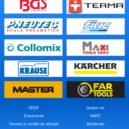
DEEE
Despre noi
Evenimente
ANPC
Termeni si conditii de utilizare
Reclamatii