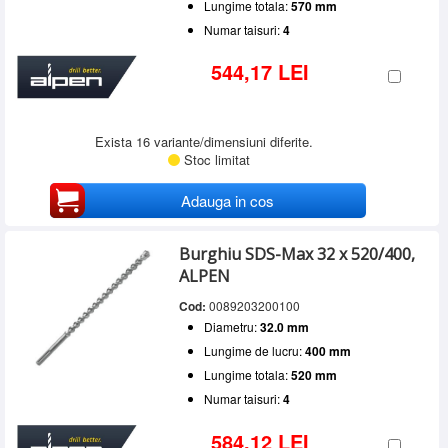
Lungime totala:
570 mm
Numar taisuri:
4
544,17 LEI
Exista 16 variante/dimensiuni diferite.
Stoc limitat
Adauga in cos
Burghiu SDS-Max 32 x 520/400,
ALPEN
Cod:
0089203200100
Diametru:
32.0 mm
Lungime de lucru:
400 mm
Lungime totala:
520 mm
Numar taisuri:
4
584,12 LEI