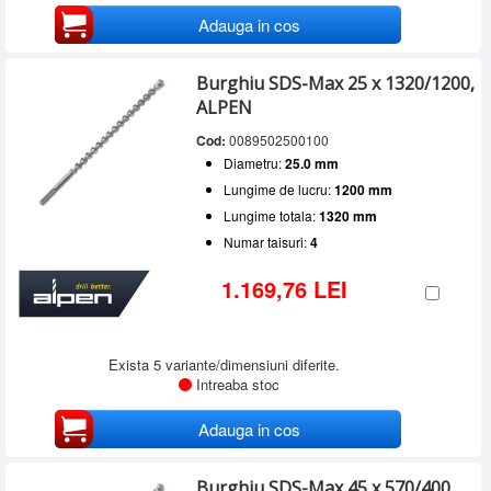
Adauga in cos
Burghiu SDS-Max 25 x 1320/1200,
ALPEN
Cod:
0089502500100
Diametru:
25.0 mm
Lungime de lucru:
1200 mm
Lungime totala:
1320 mm
Numar taisuri:
4
1.169,76 LEI
Exista 5 variante/dimensiuni diferite.
Intreaba stoc
Adauga in cos
Burghiu SDS-Max 45 x 570/400,