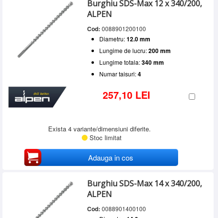
Lungime de lucru
Burghiu SDS-Max 12 x 340/200,
15 - 20 mm
(5)
SERVICE
100 - 200 mm
(4)
ALPEN
20 - 25 mm
(6)
Lungime totala
301 - 400 mm
(16)
INCHIRIERI
25 - 30 mm
(5)
Cod:
0088901200100
300 - 400 mm
(4)
501 - 600 mm
(1)
Numar taisuri
30 - 40 mm
(9)
500 - 600 mm
(16)
Diametru:
12.0 mm
BLOG
601 - 800 mm
(2)
40 - 50 mm
(4)
4
(26)
600 - 700 mm
(1)
Lungime de lucru:
200 mm
Peste 801 mm
(3)
CONTACT
900 - 1000 mm
(2)
Lungime totala:
340 mm
Peste 1000 mm
(3)
AUTENTIFICARE
Numar taisuri:
4
257,10 LEI
Exista 4 variante/dimensiuni diferite.
Stoc limitat
Adauga in cos
Burghiu SDS-Max 14 x 340/200,
ALPEN
Cod:
0088901400100