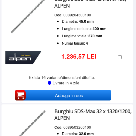
ALPEN
Cod:
0089204500100
Diametru:
45.0 mm
Lungime de lucru:
400 mm
Lungime totala:
570 mm
Numar taisuri:
4
1.236,57 LEI
Exista 16 variante/dimensiuni diferite.
Livrare in 4 zile
Adauga in cos
Burghiu SDS-Max 32 x 1320/1200,
ALPEN
Cod:
0089503200100
Diametru:
32.0 mm