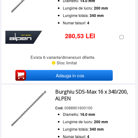
Diametru:
14.0 mm
Lungime de lucru:
200 mm
Lungime totala:
340 mm
Numar taisuri:
4
280,53 LEI
Exista 6 variante/dimensiuni diferite.
Stoc limitat
Adauga in cos
Burghiu SDS-Max 16 x 340/200,
ALPEN
Cod:
0088901600100
Diametru:
16.0 mm
Lungime de lucru:
200 mm
Lungime totala:
340 mm
Numar taisuri:
4