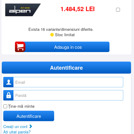
1.484,52 LEI
Exista 16 variante/dimensiuni diferite.
Stoc limitat
Adauga in cos
Autentificare
Nume utilizator
Parolă
Ţine-mă minte
Autentificare
Creaţi un cont
Aţi uitat parola?