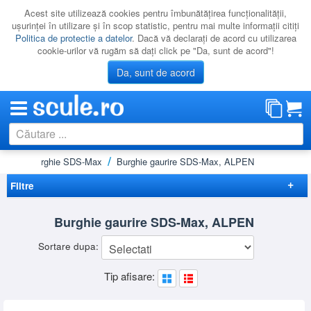
Acest site utilizează cookies pentru îmbunătăţirea funcţionalităţii,
uşurinţei în utilizare şi în scop statistic, pentru mai multe informaţii citiţi
Politica de protectie a datelor
. Dacă vă declaraţi de acord cu utilizarea
cookie-urilor vă rugăm să daţi click pe "Da, sunt de acord"!
Da, sunt de acord
eton
Burghie SDS-Max
Burghie gaurire SDS-Max, ALPEN
CATEGORII
PROMOTII
Filtre
NOUTATI
Elimina filtrele
Burghie gaurire SDS-Max, ALPEN
RESIGILATE
Preț
Sortare dupa:
LICHIDARE
-
Brand
Tip afisare:
CATALOAGE
ALPEN
(26)
Diametru
PRODUCATORI
10 - 15 mm
(3)