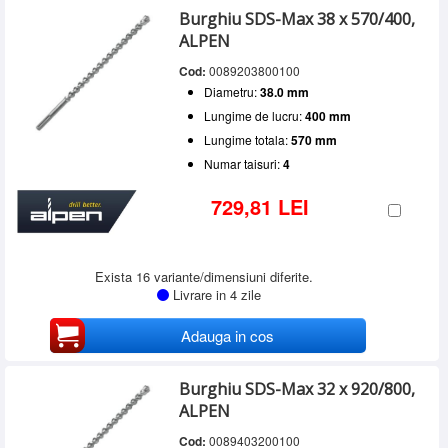
Burghiu SDS-Max 38 x 570/400,
ALPEN
Cod:
0089203800100
Diametru:
38.0 mm
Lungime de lucru:
400 mm
Lungime totala:
570 mm
Numar taisuri:
4
729,81 LEI
Exista 16 variante/dimensiuni diferite.
Livrare in 4 zile
Adauga in cos
Burghiu SDS-Max 32 x 920/800,
ALPEN
Cod:
0089403200100