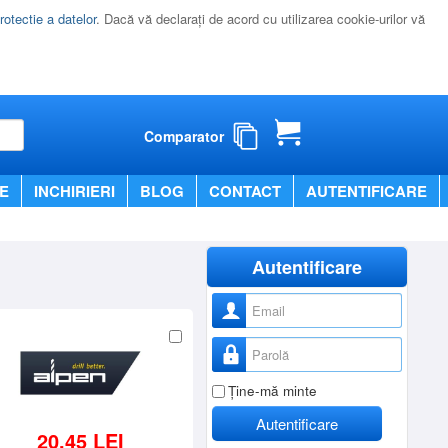
rotectie a datelor
. Dacă vă declaraţi de acord cu utilizarea cookie-urilor vă
Comparator
E
INCHIRIERI
BLOG
CONTACT
AUTENTIFICARE
Autentificare
Nume utilizator
Parolă
Ţine-mă minte
Autentificare
20,45 LEI