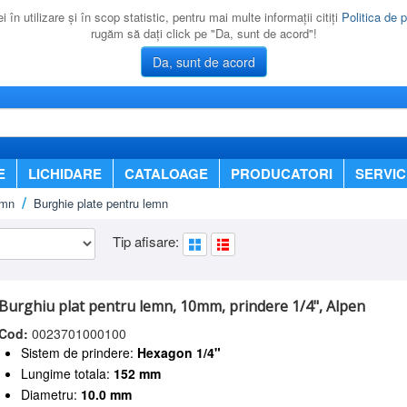
 în utilizare şi în scop statistic, pentru mai multe informaţii citiţi
Politica de p
rugăm să daţi click pe "Da, sunt de acord"!
Da, sunt de acord
E
LICHIDARE
CATALOAGE
PRODUCATORI
SERVIC
emn
Burghie plate pentru lemn
Tip afisare:
Burghiu plat pentru lemn, 10mm, prindere 1/4", Alpen
Cod:
0023701000100
Sistem de prindere:
Hexagon 1/4"
Lungime totala:
152 mm
Diametru:
10.0 mm