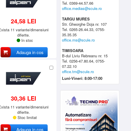
Tel. 0369-44.57.66
office.medias@scule.ro
TARGU MURES
24,58 LEI
Str. Gheorghe Doja nr. 107
Tel. 0265-26.44.33, 0755-
Exista 11 variante/dimensiuni
35.35.35
diferite.
office.ms@scule.ro
In stoc
TIMISOARA
Adauga in cos
B-dul Liviu Rebreanu nr. 15
Tel. 0256-47.80.64, 0755-
07.22.10
office.tm@scule.ro
Luni-Vineri: 8:00-17:00
30,36 LEI
Exista 11 variante/dimensiuni
diferite.
Stoc limitat
Adauga in cos