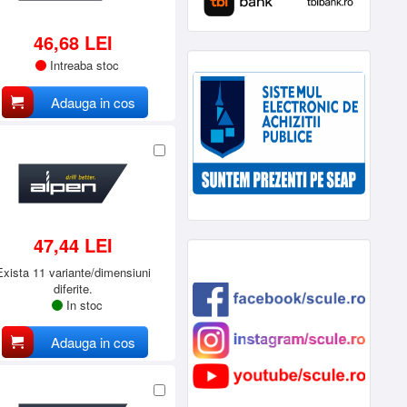
46,68 LEI
Intreaba stoc
Adauga in cos
47,44 LEI
Exista 11 variante/dimensiuni
diferite.
In stoc
Adauga in cos