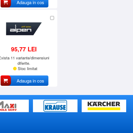
Adauga in cos
95,77 LEI
Exista 11 variante/dimensiuni
diferite.
Stoc limitat
Adauga in cos