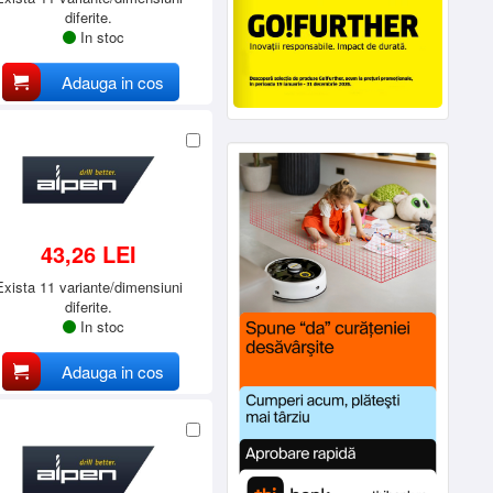
diferite.
In stoc
Adauga in cos
43,26 LEI
Exista 11 variante/dimensiuni
diferite.
In stoc
Adauga in cos