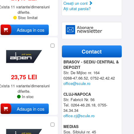
Creaţi un cont
Exista 11 variante/dimensiuni
Aţi uitat parola?
diferite.
Stoc limitat
Adauga in cos
Contact
BRASOV - SEDIU CENTRAL &
DEPOZIT
Str. De Mijloc nr. 164
23,75 LEI
0268-47.66.52, 0752-42.42.42
office@scule.ro
Exista 11 variante/dimensiuni
diferite.
CLUJ-NAPOCA
In stoc
Str. Fabricii Nr. 56
Tel. 0264-46.26.18, 0755-
Adauga in cos
34.34.34
office.cj@scule.ro
MEDIAS
Sos. Sibiului nr. 45