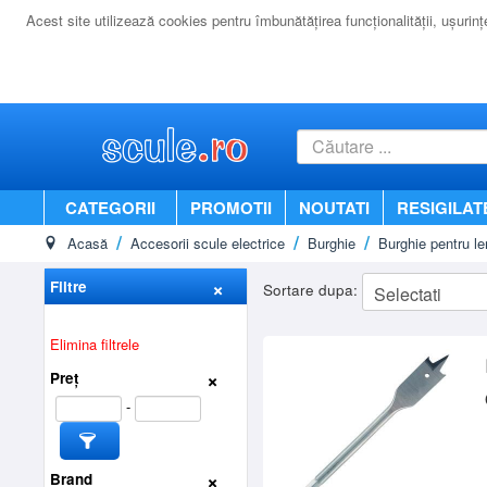
Acest site utilizează cookies pentru îmbunătăţirea funcţionalităţii, uşurinţei
CATEGORII
PROMOTII
NOUTATI
RESIGILAT
Acasă
Accesorii scule electrice
Burghie
Burghie pentru l
Filtre
Sortare dupa:
Elimina filtrele
Preț
-
Brand