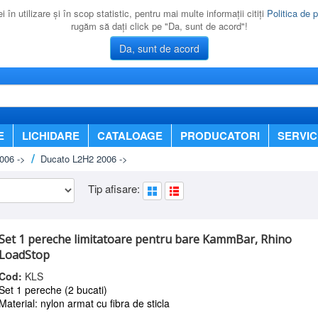
 în utilizare şi în scop statistic, pentru mai multe informaţii citiţi
Politica de p
rugăm să daţi click pe "Da, sunt de acord"!
Da, sunt de acord
E
LICHIDARE
CATALOAGE
PRODUCATORI
SERVIC
006 ->
Ducato L2H2 2006 ->
Tip afisare:
Set 1 pereche limitatoare pentru bare KammBar, Rhino
LoadStop
Cod:
KLS
Set 1 pereche (2 bucati)
Material: nylon armat cu fibra de sticla