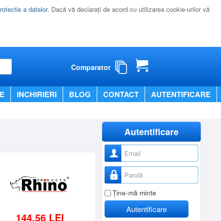
rotectie a datelor
. Dacă vă declaraţi de acord cu utilizarea cookie-urilor vă
Comparator
E
INCHIRIERI
BLOG
CONTACT
AUTENTIFICARE
Autentificare
Nume utilizator
Parolă
Ţine-mă minte
Autentificare
144,56 LEI