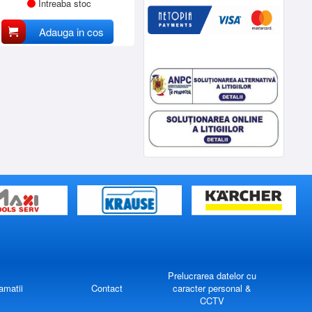
Intreaba stoc
Adauga in cos
Prelucrarea datelor cu
amatii
Contact
caracter personal &
CCTV