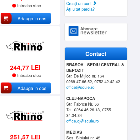
Creaţi un cont
Intreaba stoc
Aţi uitat parola?
Adauga in cos
Contact
BRASOV - SEDIU CENTRAL &
244,77 LEI
DEPOZIT
Intreaba stoc
Str. De Mijloc nr. 164
0268-47.66.52, 0752-42.42.42
office@scule.ro
Adauga in cos
CLUJ-NAPOCA
Str. Fabricii Nr. 56
Tel. 0264-46.26.18, 0755-
34.34.34
office.cj@scule.ro
MEDIAS
251,57 LEI
Sos. Sibiului nr. 45