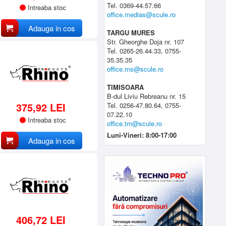
Tel. 0369-44.57.66
Intreaba stoc
office.medias@scule.ro
Adauga in cos
TARGU MURES
Str. Gheorghe Doja nr. 107
Tel. 0265-26.44.33, 0755-
35.35.35
office.ms@scule.ro
TIMISOARA
B-dul Liviu Rebreanu nr. 15
375,92 LEI
Tel. 0256-47.80.64, 0755-
07.22.10
Intreaba stoc
office.tm@scule.ro
Luni-Vineri: 8:00-17:00
Adauga in cos
406,72 LEI