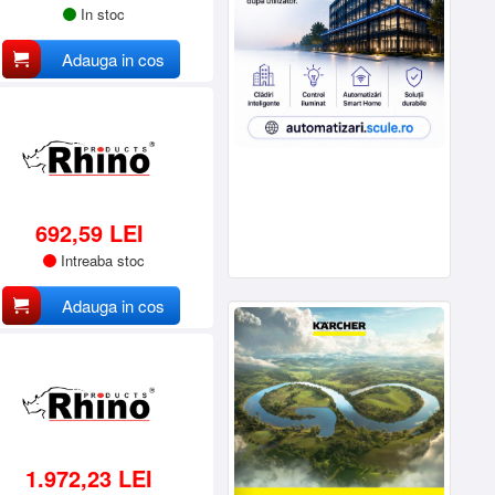
In stoc
Adauga in cos
692,59 LEI
Intreaba stoc
Adauga in cos
1.972,23 LEI