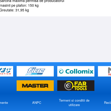
Sarcina maxima permisa de producatorul
masinii pe plafon: 150 kg
Greutate: 31,95 kg
Termeni si conditii de
mente
ANPC
Recl
utilizare