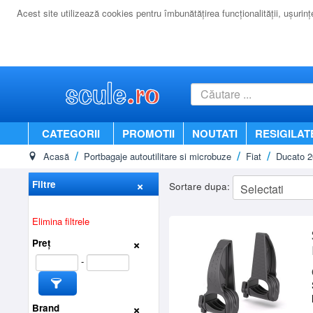
Acest site utilizează cookies pentru îmbunătăţirea funcţionalităţii, uşurinţei
CATEGORII
PROMOTII
NOUTATI
RESIGILAT
Acasă
Portbagaje autoutilitare si microbuze
Fiat
Ducato 2
Filtre
Sortare dupa:
Elimina filtrele
Preț
-
Brand